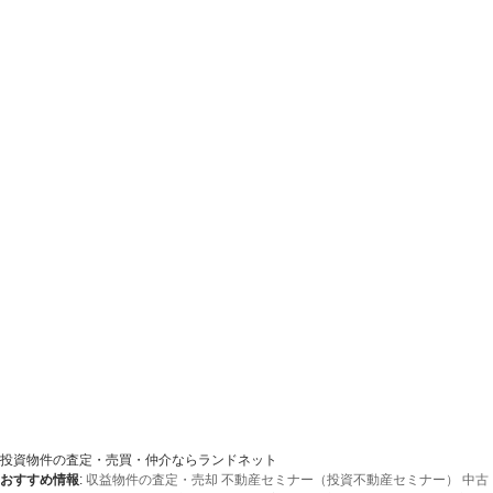
投資物件の査定・売買・仲介ならランドネット
おすすめ情報
:
収益物件の査定・売却
不動産セミナー（投資不動産セミナー）
中古