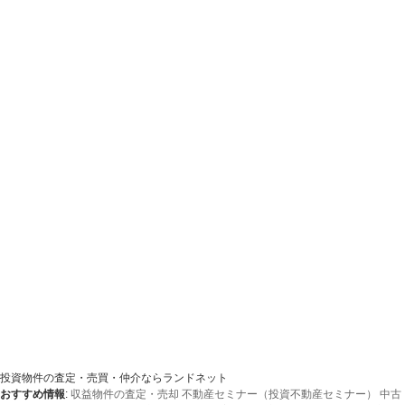
投資物件の査定・売買・仲介ならランドネット
おすすめ情報
:
収益物件の査定・売却
不動産セミナー（投資不動産セミナー）
中古