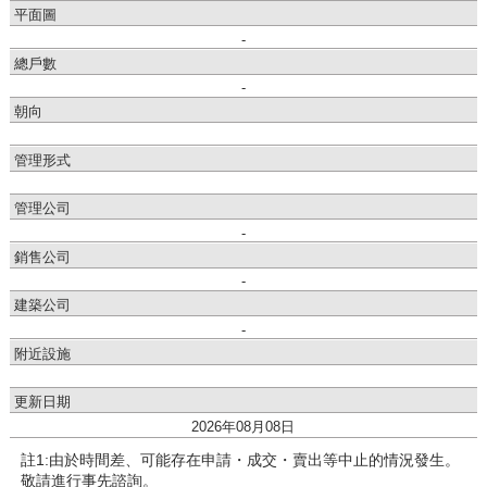
平面圖
-
總戶數
-
朝向
管理形式
管理公司
-
銷售公司
-
建築公司
-
附近設施
更新日期
2026年08月08日
註1:由於時間差、可能存在申請・成交・賣出等中止的情況發生。
敬請進行事先諮詢。