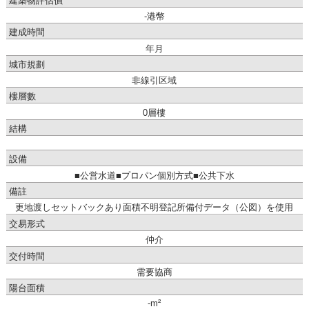
建築物評估價
-港幣
建成時間
年月
城市規劃
非線引区域
樓層數
0層樓
結構
設備
■公営水道■プロパン個別方式■公共下水
備註
更地渡しセットバックあり面積不明登記所備付データ（公図）を使用
交易形式
仲介
交付時間
需要協商
陽台面積
-m²