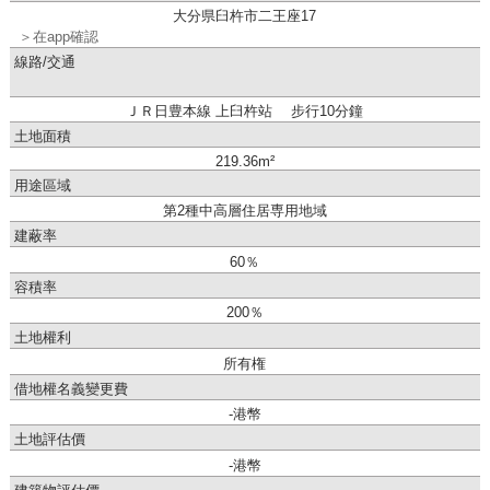
大分県臼杵市二王座17
＞在app確認
線路/交通
ＪＲ日豊本線 上臼杵站 步行10分鐘
土地面積
219.36m²
用途區域
第2種中高層住居専用地域
建蔽率
60％
容積率
200％
土地權利
所有権
借地權名義變更費
-港幣
土地評估價
-港幣