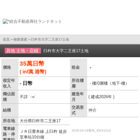
首頁
>
物業搜索
> 臼杵市大字二王座17土地
其他 土地・店鋪
臼杵市大字二王座17土地
35萬日幣
-
價格
租金
( inf萬 港幣)
假定年
所在樓
- 日幣
- 樓/0層樓（地下-樓）
收入
層
獨佔面
建造年
不詳 -㎡
( 建成2026年 )
積
月
交易形
結構
仲介
式
所在地
大分県臼杵市二王座17
電車線
2026-04-16發布_ID241014
ＪＲ日豊本線 上臼杵 徒步
路・停
至車站10分鐘
靠車站