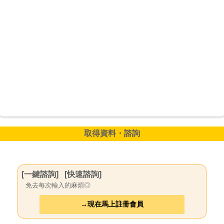
取得資料・諮詢
[一鍵諮詢]
[快速諮詢]
免去每次輸入的麻煩◎