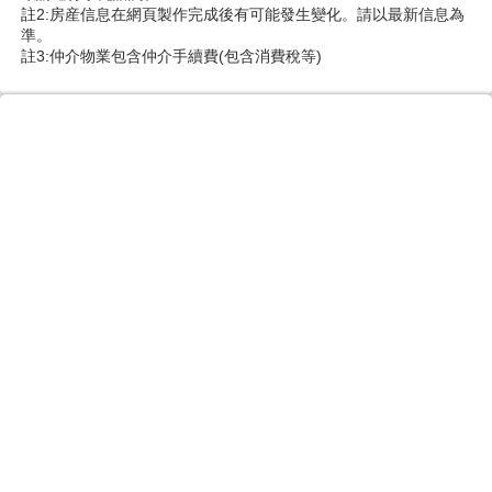
註2:房産信息在網頁製作完成後有可能發生變化。請以最新信息為
準。
註3:仲介物業包含仲介手續費(包含消費稅等)