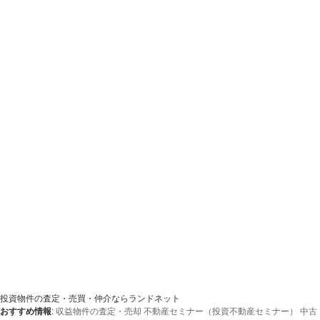
投資物件の査定・売買・仲介ならランドネット
おすすめ情報
:
収益物件の査定・売却
不動産セミナー（投資不動産セミナー）
中古