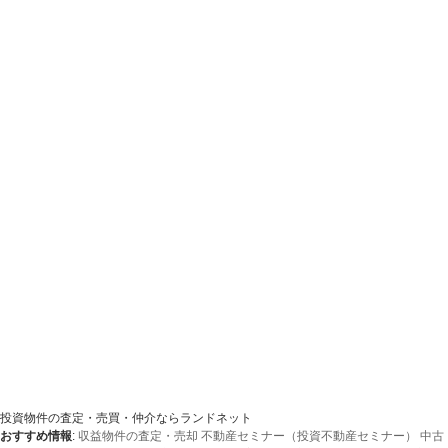
投資物件の査定・売買・仲介ならランドネット
おすすめ情報
:
収益物件の査定・売却
不動産セミナー（投資不動産セミナー）
中古