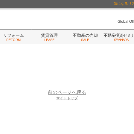
気になるリ
ーム・相続
/不動産にまつわるご相談はランドネットまで
Global Of
リフォーム
賃貸管理
不動産の売却
不動産投資セミ
REFORM
LEASE
SALE
SEMINARS
前のページへ戻る
サイトトップ