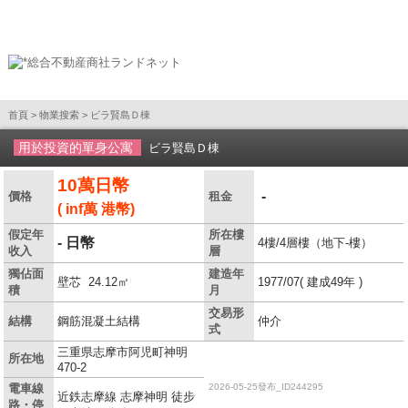
首頁
>
物業搜索
> ビラ賢島Ｄ棟
用於投資的單身公寓
ビラ賢島Ｄ棟
10萬日幣
-
價格
租金
( inf萬 港幣)
假定年
所在樓
- 日幣
4樓/4層樓（地下-樓）
收入
層
獨佔面
建造年
壁芯 24.12㎡
1977/07( 建成49年 )
積
月
交易形
結構
鋼筋混凝土結構
仲介
式
三重県志摩市阿児町神明
所在地
470-2
電車線
2026-05-25發布_ID244295
近鉄志摩線 志摩神明 徒步
路・停