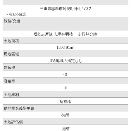
三重県志摩市阿児町神明470-2
＞在app確認
線路/交通
近鉄志摩線 志摩神明站 步行14分鐘
土地面積
1393.91m²
用途區域
用途地域の指定なし
建蔽率
-％
容積率
-％
土地權利
所有権
借地權名義變更費
-港幣
土地評估價
-港幣