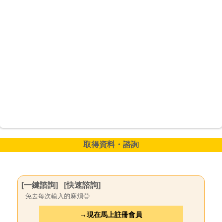
取得資料・諮詢
[一鍵諮詢]
[快速諮詢]
免去每次輸入的麻煩◎