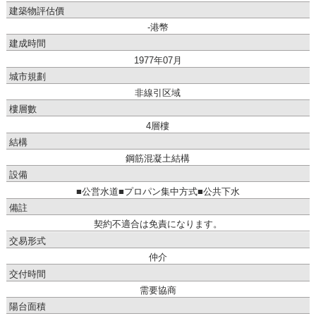
建築物評估價
-港幣
建成時間
1977年07月
城市規劃
非線引区域
樓層數
4層樓
結構
鋼筋混凝土結構
設備
■公営水道■プロパン集中方式■公共下水
備註
契約不適合は免責になります。
交易形式
仲介
交付時間
需要協商
陽台面積