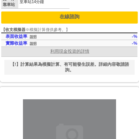
至車站14分鐘
靠車站
在線諮詢
【收支模擬器
※模擬計算僅供參考。
】
表面收益率
-%
說明
實際收益率
-%
說明
利用現金投資的詳情
【!】計算結果為模擬計算、有可能發生誤差。詳細內容敬請諮
詢。