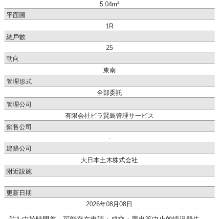
5.04m²
平面圖
1R
總戶數
25
朝向
東南
管理形式
全部委託
管理公司
有限会社ビラ賢島管理サービス
銷售公司
-
建築公司
大日本土木株式会社
附近設施
更新日期
2026年08月08日
註1:由於時間差、可能存在申請・成交・賣出等中止的情況發生。