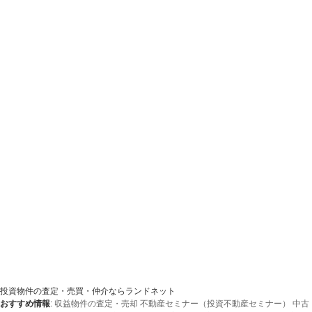
投資物件の査定・売買・仲介ならランドネット
おすすめ情報
:
収益物件の査定・売却
不動産セミナー（投資不動産セミナー）
中古