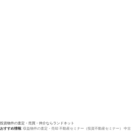
投資物件の査定・売買・仲介ならランドネット
おすすめ情報
:
収益物件の査定・売却
不動産セミナー（投資不動産セミナー）
中古