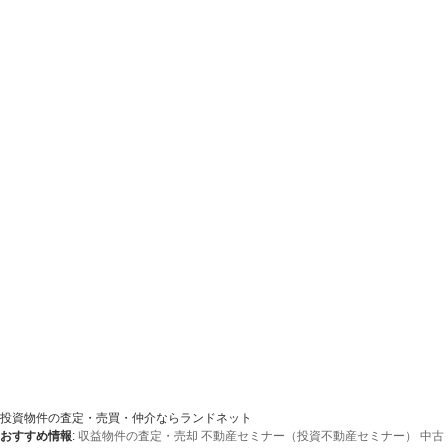
投資物件の査定・売買・仲介ならランドネット
おすすめ情報
:
収益物件の査定・売却
不動産セミナー（投資不動産セミナー）
中古