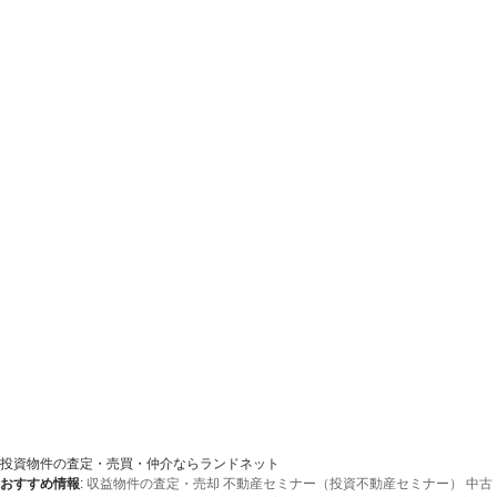
投資物件の査定・売買・仲介ならランドネット
おすすめ情報
:
収益物件の査定・売却
不動産セミナー（投資不動産セミナー）
中古