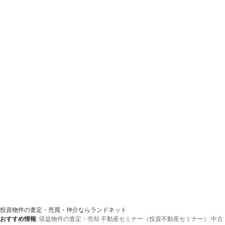
投資物件の査定・売買・仲介ならランドネット
おすすめ情報
:
収益物件の査定・売却
不動産セミナー（投資不動産セミナー）
中古