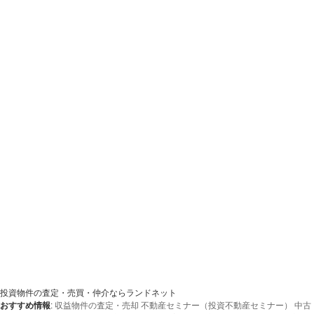
投資物件の査定・売買・仲介ならランドネット
おすすめ情報
:
収益物件の査定・売却
不動産セミナー（投資不動産セミナー）
中古