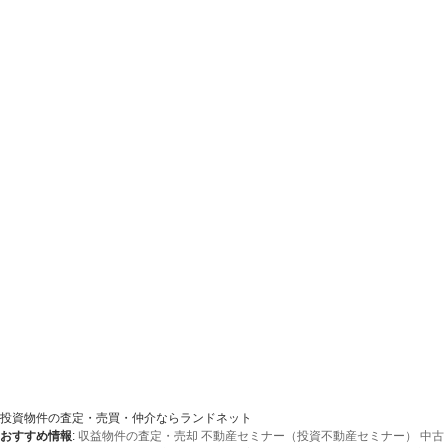
投資物件の査定・売買・仲介ならランドネット
おすすめ情報
:
収益物件の査定・売却
不動産セミナー（投資不動産セミナー）
中古