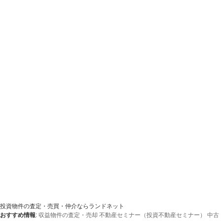
投資物件の査定・売買・仲介ならランドネット
おすすめ情報
:
収益物件の査定・売却
不動産セミナー（投資不動産セミナー）
中古