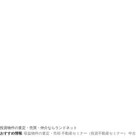
投資物件の査定・売買・仲介ならランドネット
おすすめ情報
:
収益物件の査定・売却
不動産セミナー（投資不動産セミナー）
中古