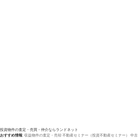
投資物件の査定・売買・仲介ならランドネット
おすすめ情報
:
収益物件の査定・売却
不動産セミナー（投資不動産セミナー）
中古