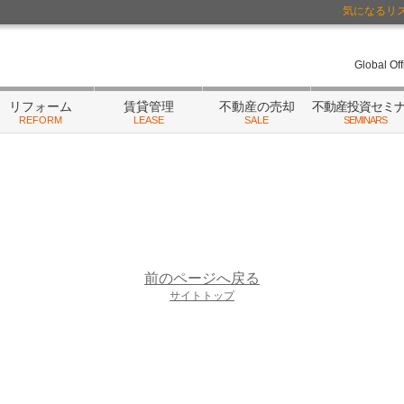
気になるリ
ーム・相続
/不動産にまつわるご相談はランドネットまで
Global Of
リフォーム
賃貸管理
不動産の売却
不動産投資セミ
REFORM
LEASE
SALE
SEMINARS
前のページへ戻る
サイトトップ