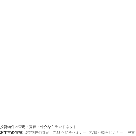
投資物件の査定・売買・仲介ならランドネット
おすすめ情報
:
収益物件の査定・売却
不動産セミナー（投資不動産セミナー）
中古