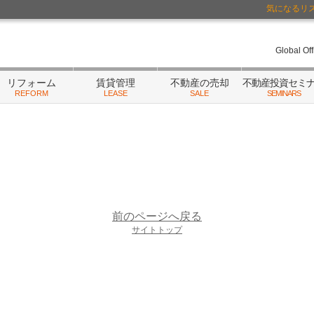
気になるリ
ーム・相続
/不動産にまつわるご相談はランドネットまで
Global Of
リフォーム
賃貸管理
不動産の売却
不動産投資セミ
REFORM
LEASE
SALE
SEMINARS
前のページへ戻る
サイトトップ