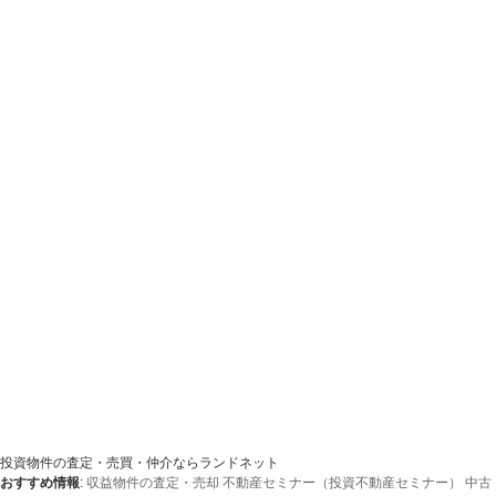
投資物件の査定・売買・仲介ならランドネット
おすすめ情報
:
収益物件の査定・売却
不動産セミナー（投資不動産セミナー）
中古