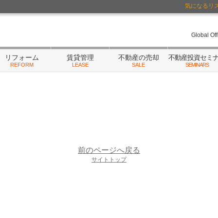
気になるリ
ーム・相続
/不動産にまつわるご相談はランドネットまで
Global Of
リフォーム
賃貸管理
不動産の売却
不動産投資セミ
REFORM
LEASE
SALE
SEMINARS
前のページへ戻る
サイトトップ