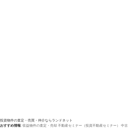
投資物件の査定・売買・仲介ならランドネット
おすすめ情報
:
収益物件の査定・売却
不動産セミナー（投資不動産セミナー）
中古