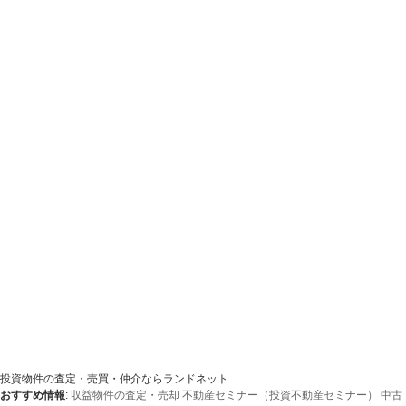
投資物件の査定・売買・仲介ならランドネット
おすすめ情報
:
収益物件の査定・売却
不動産セミナー（投資不動産セミナー）
中古