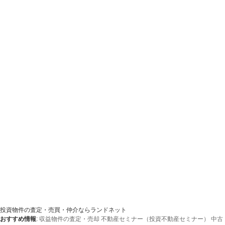
投資物件の査定・売買・仲介ならランドネット
おすすめ情報
:
収益物件の査定・売却
不動産セミナー（投資不動産セミナー）
中古