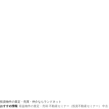
投資物件の査定・売買・仲介ならランドネット
おすすめ情報
:
収益物件の査定・売却
不動産セミナー（投資不動産セミナー）
中古