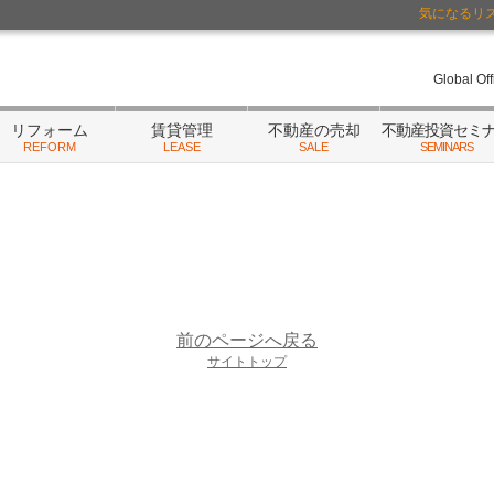
気になるリ
ーム・相続
/不動産にまつわるご相談はランドネットまで
Global Of
リフォーム
賃貸管理
不動産の売却
不動産投資セミ
REFORM
LEASE
SALE
SEMINARS
前のページへ戻る
サイトトップ