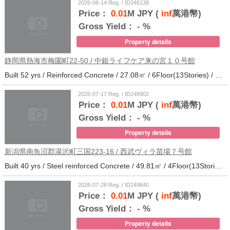
2026-06-14 Reg. / ID246138
Price：
0.01
M JPY (
inf
萬港幣)
Gross Yield：
-
%
Property details
静岡県熱海市梅園町22-50 / 中銀ライフケア来の宮１０号館
Built 52 yrs / Reinforced Concrete / 27.08㎡ / 6Floor(13Stories) / 257Units / Distance from the station.14
2026-07-17 Reg. / ID248902
Price：
0.01
M JPY (
inf
萬港幣)
Gross Yield：
-
%
Property details
新潟県南魚沼郡湯沢町三国223-16 / 西武ヴィラ苗場７号館
Built 40 yrs / Steel reinforced Concrete / 49.81㎡ / 4Floor(13Stories) / 370Units / Distance from the station.
2026-07-28 Reg. / ID249840
Price：
0.01
M JPY (
inf
萬港幣)
Gross Yield：
-
%
Property details