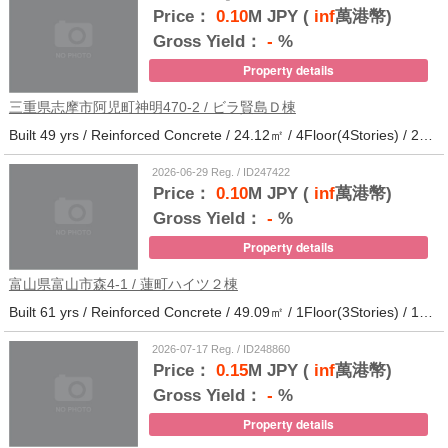
Price：
0.10
M JPY (
inf
萬港幣)
Gross Yield：
-
%
Property details
三重県志摩市阿児町神明470-2 / ビラ賢島Ｄ棟
Built 49 yrs / Reinforced Concrete / 24.12㎡ / 4Floor(4Stories) / 25Units / Distance from the station.14
2026-06-29 Reg. / ID247422
Price：
0.10
M JPY (
inf
萬港幣)
Gross Yield：
-
%
Property details
富山県富山市森4-1 / 蓮町ハイツ２棟
Built 61 yrs / Reinforced Concrete / 49.09㎡ / 1Floor(3Stories) / 12Units / Distance from the station.9
2026-07-17 Reg. / ID248860
Price：
0.15
M JPY (
inf
萬港幣)
Gross Yield：
-
%
Property details