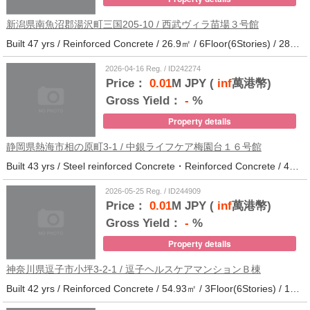
新潟県南魚沼郡湯沢町三国205-10 / 西武ヴィラ苗場３号館
Built 47 yrs / Reinforced Concrete / 26.9㎡ / 6Floor(6Stories) / 286Units / Distance from the station.
2026-04-16 Reg. / ID242274
Price：
0.01
M JPY (
inf
萬港幣)
Gross Yield：
-
%
Property details
静岡県熱海市相の原町3-1 / 中銀ライフケア梅園台１６号館
Built 43 yrs / Steel reinforced Concrete・Reinforced Concrete / 44.37㎡ / 5Floor(14Stories) / 294Units / Distance from the station.25
2026-05-25 Reg. / ID244909
Price：
0.01
M JPY (
inf
萬港幣)
Gross Yield：
-
%
Property details
神奈川県逗子市小坪3-2-1 / 逗子ヘルスケアマンションＢ棟
Built 42 yrs / Reinforced Concrete / 54.93㎡ / 3Floor(6Stories) / 101Units / Distance from the station.