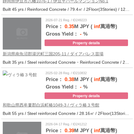
静岡県伊豆市八幡1076-1 / 伊豆平パールマンションNo.1
Built 45 yrs / Reinforced Concrete / 79.4㎡ / 2Floor(3Stories) / 12Units / Distance from the station.123
2026-07-21 Reg. / ID249223
Price：
0.35
M JPY (
inf
萬港幣)
Gross Yield：
-
%
Property details
新潟県南魚沼郡湯沢町三国205-11 / ダイアパレス苗場
Built 35 yrs / Steel reinforced Concrete・Reinforced Concrete / 27.62㎡ / 3Floor(14Stories) / 214Units / Distance from the station.265
2025-02-28 Reg. / ID210832
Price：
0.38
M JPY (
inf
萬港幣)
Gross Yield：
-
%
Property details
和歌山県西牟婁郡白浜町椿1049-3 / ヴィラ椿３号館
Built 55 yrs / Steel reinforced Concrete / 28.16㎡ / 2Floor(13Stories) / 73Units / Distance from the station.20
2026-04-17 Reg. / ID241212
Price：
0.39
M JPY (
inf
萬港幣)