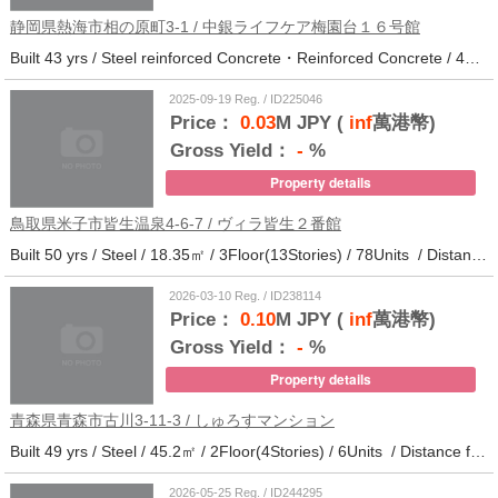
静岡県熱海市相の原町3-1 / 中銀ライフケア梅園台１６号館
Built 43 yrs / Steel reinforced Concrete・Reinforced Concrete / 44.37㎡ / 14Floor(14Stories) / 294Units / Distance from the station.25
2025-09-19 Reg. / ID225046
Price：
0.03
M JPY (
inf
萬港幣)
Gross Yield：
-
%
Property details
鳥取県米子市皆生温泉4-6-7 / ヴィラ皆生２番館
Built 50 yrs / Steel / 18.35㎡ / 3Floor(13Stories) / 78Units / Distance from the station.
2026-03-10 Reg. / ID238114
Price：
0.10
M JPY (
inf
萬港幣)
Gross Yield：
-
%
Property details
青森県青森市古川3-11-3 / しゅろすマンション
Built 49 yrs / Steel / 45.2㎡ / 2Floor(4Stories) / 6Units / Distance from the station.11
2026-05-25 Reg. / ID244295