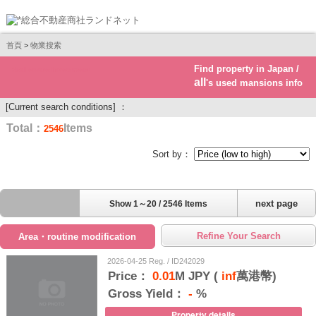
首頁
>
物業搜索
Find property in Japan /
Real estate investment
all
's used mansions info
[Current search conditions] ：
Total：
Items
2546
Sort by：
next page
Show 1～20 / 2546 Items
Refine Your Search
Area・routine modification
2026-04-25 Reg. / ID242029
Price：
0.01
M JPY (
inf
萬港幣)
Gross Yield：
-
%
Property details