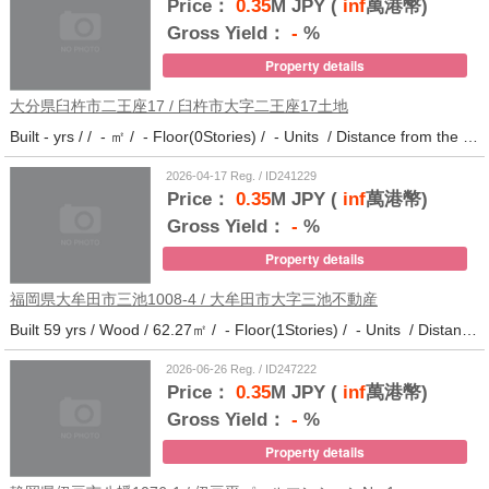
Price：
0.35
M JPY (
inf
萬港幣)
Gross Yield：
-
%
Property details
大分県臼杵市二王座17 / 臼杵市大字二王座17土地
Built - yrs / / - ㎡ / - Floor(0Stories) / - Units / Distance from the station.10
2026-04-17 Reg. / ID241229
Price：
0.35
M JPY (
inf
萬港幣)
Gross Yield：
-
%
Property details
福岡県大牟田市三池1008-4 / 大牟田市大字三池不動産
Built 59 yrs / Wood / 62.27㎡ / - Floor(1Stories) / - Units / Distance from the station.33
2026-06-26 Reg. / ID247222
Price：
0.35
M JPY (
inf
萬港幣)
Gross Yield：
-
%
Property details