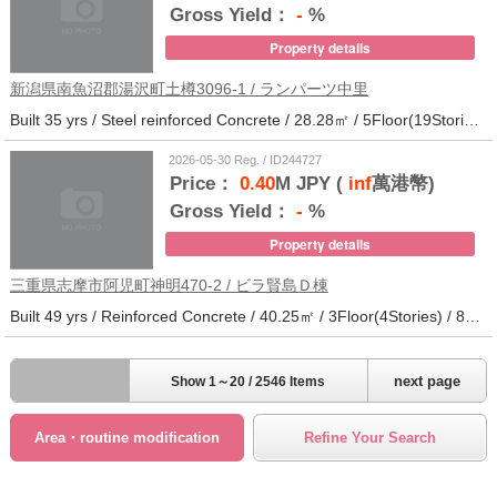
Gross Yield：
-
%
Property details
新潟県南魚沼郡湯沢町土樽3096-1 / ランパーツ中里
Built 35 yrs / Steel reinforced Concrete / 28.28㎡ / 5Floor(19Stories) / 309Units / Distance from the station.33
2026-05-30 Reg. / ID244727
Price：
0.40
M JPY (
inf
萬港幣)
Gross Yield：
-
%
Property details
三重県志摩市阿児町神明470-2 / ビラ賢島Ｄ棟
Built 49 yrs / Reinforced Concrete / 40.25㎡ / 3Floor(4Stories) / 88Units / Distance from the station.14
next page
Show 1～20 / 2546 Items
Area・routine modification
Refine Your Search