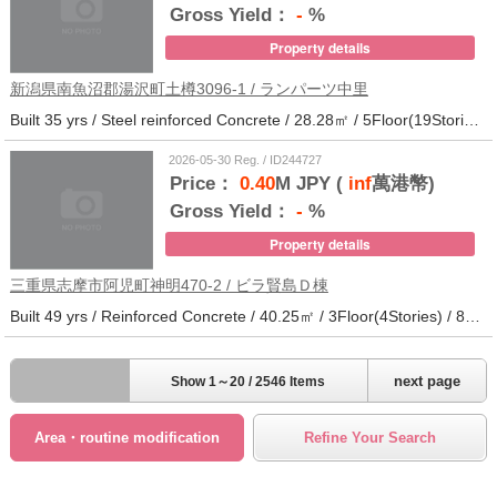
Gross Yield：
-
%
Property details
新潟県南魚沼郡湯沢町土樽3096-1 / ランパーツ中里
Built 35 yrs / Steel reinforced Concrete / 28.28㎡ / 5Floor(19Stories) / 309Units / Distance from the station.33
2026-05-30 Reg. / ID244727
Price：
0.40
M JPY (
inf
萬港幣)
Gross Yield：
-
%
Property details
三重県志摩市阿児町神明470-2 / ビラ賢島Ｄ棟
Built 49 yrs / Reinforced Concrete / 40.25㎡ / 3Floor(4Stories) / 88Units / Distance from the station.14
next page
Show 1～20 / 2546 Items
Area・routine modification
Refine Your Search