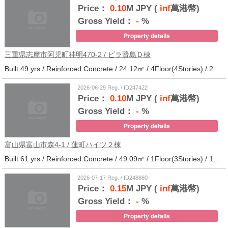
Price：
0.10
M JPY (
inf
萬港幣)
Gross Yield：
-
%
Property details
三重県志摩市阿児町神明470-2 / ビラ賢島Ｄ棟
Built 49 yrs / Reinforced Concrete / 24.12㎡ / 4Floor(4Stories) / 25Units / Distance from the station.14
2026-06-29 Reg. / ID247422
Price：
0.10
M JPY (
inf
萬港幣)
Gross Yield：
-
%
Property details
富山県富山市森4-1 / 蓮町ハイツ２棟
Built 61 yrs / Reinforced Concrete / 49.09㎡ / 1Floor(3Stories) / 12Units / Distance from the station.9
2026-07-17 Reg. / ID248860
Price：
0.15
M JPY (
inf
萬港幣)
Gross Yield：
-
%
Property details