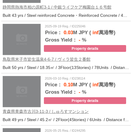
静岡県熱海市相の原町3-1 / 中銀ライフケア梅園台１６号館
Built 43 yrs / Steel reinforced Concrete・Reinforced Concrete / 44.37㎡ / 14Floor(14Stories) / 294Units / Distance from the station.25
2025-09-19 Reg. / ID225046
Price：
0.03
M JPY (
inf
萬港幣)
Gross Yield：
-
%
Property details
鳥取県米子市皆生温泉4-6-7 / ヴィラ皆生２番館
Built 50 yrs / Steel / 18.35㎡ / 3Floor(13Stories) / 78Units / Distance from the station.
2026-03-10 Reg. / ID238114
Price：
0.10
M JPY (
inf
萬港幣)
Gross Yield：
-
%
Property details
青森県青森市古川3-11-3 / しゅろすマンション
Built 49 yrs / Steel / 45.2㎡ / 2Floor(4Stories) / 6Units / Distance from the station.11
2026-05-25 Reg. / ID244295