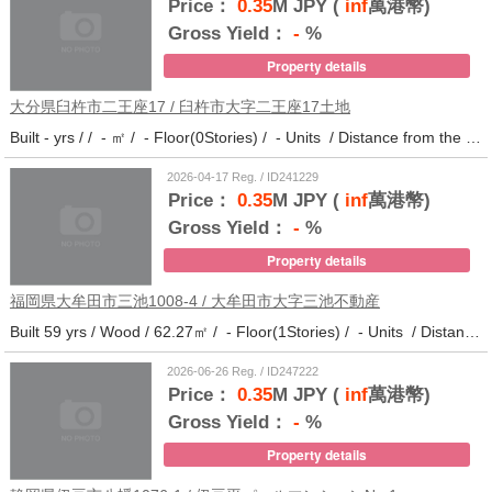
Price：
0.35
M JPY (
inf
萬港幣)
Gross Yield：
-
%
Property details
大分県臼杵市二王座17 / 臼杵市大字二王座17土地
Built - yrs / / - ㎡ / - Floor(0Stories) / - Units / Distance from the station.10
2026-04-17 Reg. / ID241229
Price：
0.35
M JPY (
inf
萬港幣)
Gross Yield：
-
%
Property details
福岡県大牟田市三池1008-4 / 大牟田市大字三池不動産
Built 59 yrs / Wood / 62.27㎡ / - Floor(1Stories) / - Units / Distance from the station.33
2026-06-26 Reg. / ID247222
Price：
0.35
M JPY (
inf
萬港幣)
Gross Yield：
-
%
Property details