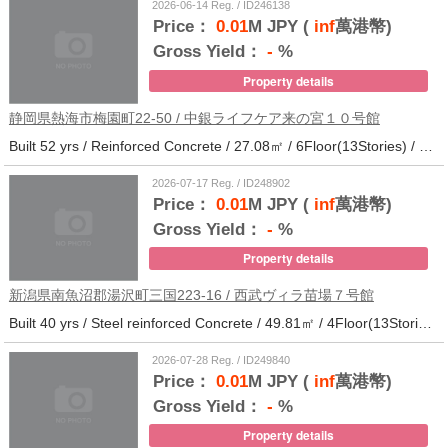
2026-06-14 Reg. / ID246138
Price：
0.01
M JPY (
inf
萬港幣)
Gross Yield：
-
%
Property details
静岡県熱海市梅園町22-50 / 中銀ライフケア来の宮１０号館
Built 52 yrs / Reinforced Concrete / 27.08㎡ / 6Floor(13Stories) / 257Units / Distance from the station.14
2026-07-17 Reg. / ID248902
Price：
0.01
M JPY (
inf
萬港幣)
Gross Yield：
-
%
Property details
新潟県南魚沼郡湯沢町三国223-16 / 西武ヴィラ苗場７号館
Built 40 yrs / Steel reinforced Concrete / 49.81㎡ / 4Floor(13Stories) / 370Units / Distance from the station.
2026-07-28 Reg. / ID249840
Price：
0.01
M JPY (
inf
萬港幣)
Gross Yield：
-
%
Property details