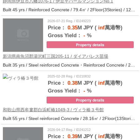
静岡県伊豆市八幡1076-1 / 伊豆平パールマンションNo.1
Built 45 yrs / Reinforced Concrete / 79.4㎡ / 2Floor(3Stories) / 12Units / Distance from the station.123
2026-07-21 Reg. / ID249223
Price：
0.35
M JPY (
inf
萬港幣)
Gross Yield：
-
%
Property details
新潟県南魚沼郡湯沢町三国205-11 / ダイアパレス苗場
Built 35 yrs / Steel reinforced Concrete・Reinforced Concrete / 27.62㎡ / 3Floor(14Stories) / 214Units / Distance from the station.265
2025-02-28 Reg. / ID210832
Price：
0.38
M JPY (
inf
萬港幣)
Gross Yield：
-
%
Property details
和歌山県西牟婁郡白浜町椿1049-3 / ヴィラ椿３号館
Built 55 yrs / Steel reinforced Concrete / 28.16㎡ / 2Floor(13Stories) / 73Units / Distance from the station.20
2026-04-17 Reg. / ID241212
Price：
0.39
M JPY (
inf
萬港幣)