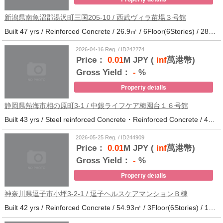
新潟県南魚沼郡湯沢町三国205-10 / 西武ヴィラ苗場３号館
Built 47 yrs / Reinforced Concrete / 26.9㎡ / 6Floor(6Stories) / 286Units / Distance from the station.
2026-04-16 Reg. / ID242274
Price：
0.01
M JPY (
inf
萬港幣)
Gross Yield：
-
%
Property details
静岡県熱海市相の原町3-1 / 中銀ライフケア梅園台１６号館
Built 43 yrs / Steel reinforced Concrete・Reinforced Concrete / 44.37㎡ / 5Floor(14Stories) / 294Units / Distance from the station.25
2026-05-25 Reg. / ID244909
Price：
0.01
M JPY (
inf
萬港幣)
Gross Yield：
-
%
Property details
神奈川県逗子市小坪3-2-1 / 逗子ヘルスケアマンションＢ棟
Built 42 yrs / Reinforced Concrete / 54.93㎡ / 3Floor(6Stories) / 101Units / Distance from the station.