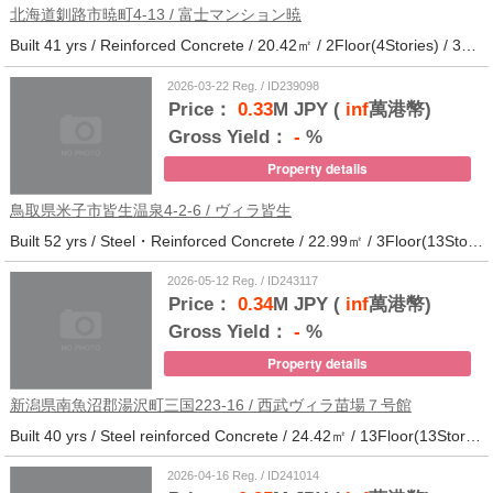
北海道釧路市暁町4-13 / 富士マンション暁
Built 41 yrs / Reinforced Concrete / 20.42㎡ / 2Floor(4Stories) / 32Units / Distance from the station.33
2026-03-22 Reg. / ID239098
Price：
0.33
M JPY (
inf
萬港幣)
Gross Yield：
-
%
Property details
鳥取県米子市皆生温泉4-2-6 / ヴィラ皆生
Built 52 yrs / Steel・Reinforced Concrete / 22.99㎡ / 3Floor(13Stories) / 138Units / Distance from the station.
2026-05-12 Reg. / ID243117
Price：
0.34
M JPY (
inf
萬港幣)
Gross Yield：
-
%
Property details
新潟県南魚沼郡湯沢町三国223-16 / 西武ヴィラ苗場７号館
Built 40 yrs / Steel reinforced Concrete / 24.42㎡ / 13Floor(13Stories) / 372Units / Distance from the station.
2026-04-16 Reg. / ID241014