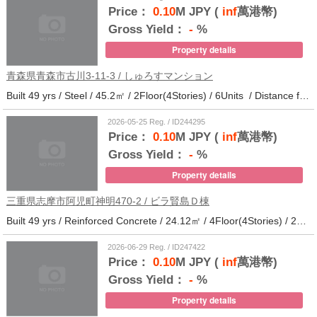
Price：
0.10
M JPY (
inf
萬港幣)
Gross Yield：
-
%
Property details
青森県青森市古川3-11-3 / しゅろすマンション
Built 49 yrs / Steel / 45.2㎡ / 2Floor(4Stories) / 6Units / Distance from the station.11
2026-05-25 Reg. / ID244295
Price：
0.10
M JPY (
inf
萬港幣)
Gross Yield：
-
%
Property details
三重県志摩市阿児町神明470-2 / ビラ賢島Ｄ棟
Built 49 yrs / Reinforced Concrete / 24.12㎡ / 4Floor(4Stories) / 25Units / Distance from the station.14
2026-06-29 Reg. / ID247422
Price：
0.10
M JPY (
inf
萬港幣)
Gross Yield：
-
%
Property details