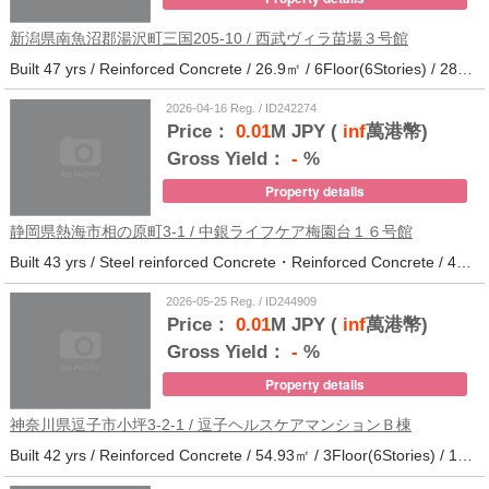
新潟県南魚沼郡湯沢町三国205-10 / 西武ヴィラ苗場３号館
Built 47 yrs / Reinforced Concrete / 26.9㎡ / 6Floor(6Stories) / 286Units / Distance from the station.
2026-04-16 Reg. / ID242274
Price：
0.01
M JPY (
inf
萬港幣)
Gross Yield：
-
%
Property details
静岡県熱海市相の原町3-1 / 中銀ライフケア梅園台１６号館
Built 43 yrs / Steel reinforced Concrete・Reinforced Concrete / 44.37㎡ / 5Floor(14Stories) / 294Units / Distance from the station.25
2026-05-25 Reg. / ID244909
Price：
0.01
M JPY (
inf
萬港幣)
Gross Yield：
-
%
Property details
神奈川県逗子市小坪3-2-1 / 逗子ヘルスケアマンションＢ棟
Built 42 yrs / Reinforced Concrete / 54.93㎡ / 3Floor(6Stories) / 101Units / Distance from the station.