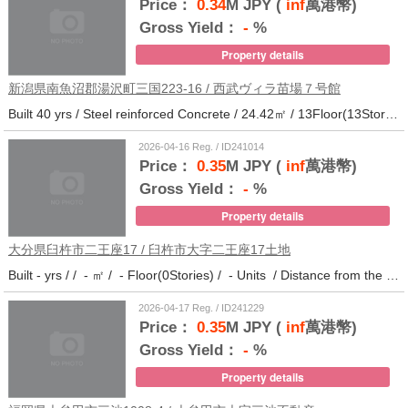
Price：
0.34
M JPY (
inf
萬港幣)
Gross Yield：
-
%
Property details
新潟県南魚沼郡湯沢町三国223-16 / 西武ヴィラ苗場７号館
Built 40 yrs / Steel reinforced Concrete / 24.42㎡ / 13Floor(13Stories) / 372Units / Distance from the station.
2026-04-16 Reg. / ID241014
Price：
0.35
M JPY (
inf
萬港幣)
Gross Yield：
-
%
Property details
大分県臼杵市二王座17 / 臼杵市大字二王座17土地
Built - yrs / / - ㎡ / - Floor(0Stories) / - Units / Distance from the station.10
2026-04-17 Reg. / ID241229
Price：
0.35
M JPY (
inf
萬港幣)
Gross Yield：
-
%
Property details