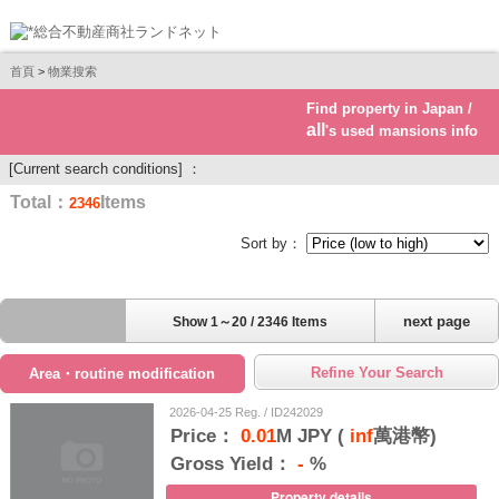
首頁
>
物業搜索
Find property in Japan /
Real estate investment
all
's used mansions info
[Current search conditions] ：
Total：
Items
2346
Sort by：
next page
Show 1～20 / 2346 Items
Refine Your Search
Area・routine modification
2026-04-25 Reg. / ID242029
Price：
0.01
M JPY (
inf
萬港幣)
Gross Yield：
-
%
Property details