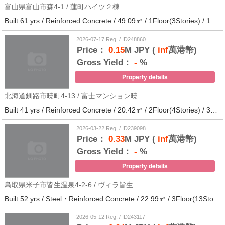
富山県富山市森4-1 / 蓮町ハイツ２棟
Built 61 yrs / Reinforced Concrete / 49.09㎡ / 1Floor(3Stories) / 12Units / Distance from the station.9
2026-07-17 Reg. / ID248860
Price：
0.15
M JPY (
inf
萬港幣)
Gross Yield：
-
%
Property details
北海道釧路市暁町4-13 / 富士マンション暁
Built 41 yrs / Reinforced Concrete / 20.42㎡ / 2Floor(4Stories) / 32Units / Distance from the station.33
2026-03-22 Reg. / ID239098
Price：
0.33
M JPY (
inf
萬港幣)
Gross Yield：
-
%
Property details
鳥取県米子市皆生温泉4-2-6 / ヴィラ皆生
Built 52 yrs / Steel・Reinforced Concrete / 22.99㎡ / 3Floor(13Stories) / 138Units / Distance from the station.
2026-05-12 Reg. / ID243117