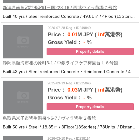
新潟県南魚沼郡湯沢町三国223-16 / 西武ヴィラ苗場７号館
Built 40 yrs / Steel reinforced Concrete / 49.81㎡ / 4Floor(13Stories) / 370Units / Distance from the station.
2026-07-28 Reg. / ID249840
Price：
0.01
M JPY (
inf
萬港幣)
Gross Yield：
-
%
Property details
静岡県熱海市相の原町3-1 / 中銀ライフケア梅園台１６号館
Built 43 yrs / Steel reinforced Concrete・Reinforced Concrete / 44.37㎡ / 14Floor(14Stories) / 294Units / Distance from the station.25
2025-09-19 Reg. / ID225046
Price：
0.03
M JPY (
inf
萬港幣)
Gross Yield：
-
%
Property details
鳥取県米子市皆生温泉4-6-7 / ヴィラ皆生２番館
Built 50 yrs / Steel / 18.35㎡ / 3Floor(13Stories) / 78Units / Distance from the station.
2026-03-10 Reg. / ID238114