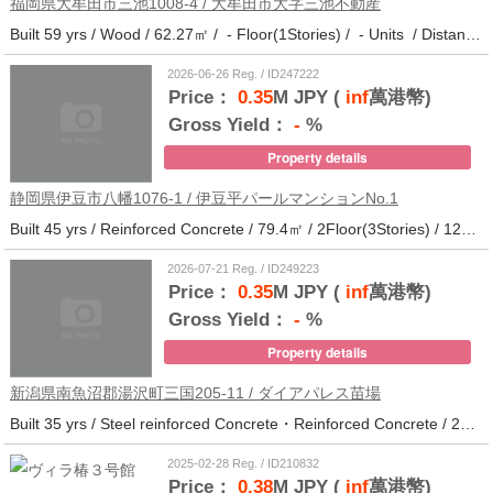
福岡県大牟田市三池1008-4 / 大牟田市大字三池不動産
Built 59 yrs / Wood / 62.27㎡ / - Floor(1Stories) / - Units / Distance from the station.33
2026-06-26 Reg. / ID247222
Price：
0.35
M JPY (
inf
萬港幣)
Gross Yield：
-
%
Property details
静岡県伊豆市八幡1076-1 / 伊豆平パールマンションNo.1
Built 45 yrs / Reinforced Concrete / 79.4㎡ / 2Floor(3Stories) / 12Units / Distance from the station.123
2026-07-21 Reg. / ID249223
Price：
0.35
M JPY (
inf
萬港幣)
Gross Yield：
-
%
Property details
新潟県南魚沼郡湯沢町三国205-11 / ダイアパレス苗場
Built 35 yrs / Steel reinforced Concrete・Reinforced Concrete / 27.62㎡ / 3Floor(14Stories) / 214Units / Distance from the station.265
2025-02-28 Reg. / ID210832
Price：
0.38
M JPY (
inf
萬港幣)