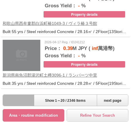
Gross Yield：
-
%
Property details
和歌山県西牟婁郡白浜町椿1049-3 / ヴィラ椿３号館
Built 55 yrs / Steel reinforced Concrete / 28.16㎡ / 2Floor(13Stories) / 73Units / Distance from the station.20
2026-04-17 Reg. / ID241212
Price：
0.39
M JPY (
inf
萬港幣)
Gross Yield：
-
%
Property details
新潟県南魚沼郡湯沢町土樽3096-1 / ランパーツ中里
Built 35 yrs / Steel reinforced Concrete / 28.28㎡ / 5Floor(19Stories) / 309Units / Distance from the station.33
next page
Show 1～20 / 2346 Items
Area・routine modification
Refine Your Search