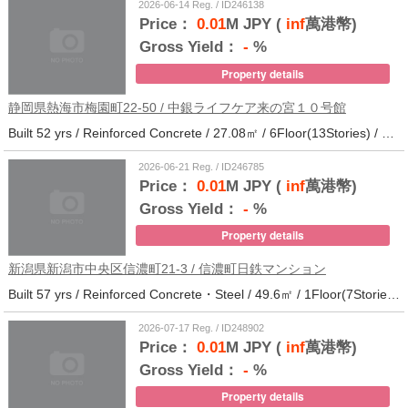
2026-06-14 Reg. / ID246138
Price：
0.01
M JPY (
inf
萬港幣)
Gross Yield：
-
%
Property details
静岡県熱海市梅園町22-50 / 中銀ライフケア来の宮１０号館
Built 52 yrs / Reinforced Concrete / 27.08㎡ / 6Floor(13Stories) / 257Units / Distance from the station.14
2026-06-21 Reg. / ID246785
Price：
0.01
M JPY (
inf
萬港幣)
Gross Yield：
-
%
Property details
新潟県新潟市中央区信濃町21-3 / 信濃町日鉄マンション
Built 57 yrs / Reinforced Concrete・Steel / 49.6㎡ / 1Floor(7Stories) / 21Units / Distance from the station.10
2026-07-17 Reg. / ID248902
Price：
0.01
M JPY (
inf
萬港幣)
Gross Yield：
-
%
Property details