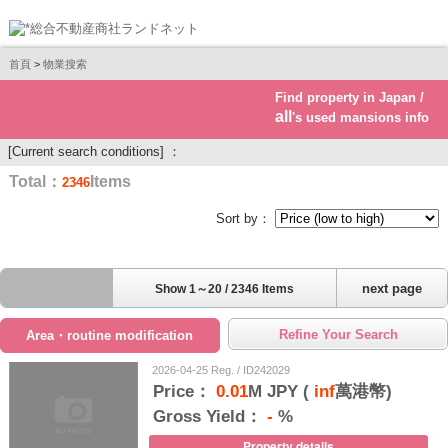
首頁
>
物業搜索
Find property in Japan /
Real estate investment
all
's used mansions info
[Current search conditions] ：
Total：
Items
2346
Sort by：
next page
Show 1～20 / 2346 Items
Refine Your Search
Area・routine modification
2026-04-25 Reg. / ID242029
Price：
0.01
M JPY (
inf
萬港幣)
Gross Yield：
-
%
Property details