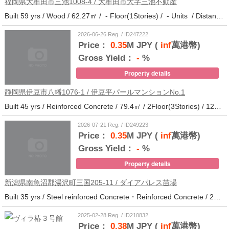
福岡県大牟田市三池1008-4 / 大牟田市大字三池不動産
Built 59 yrs / Wood / 62.27㎡ / - Floor(1Stories) / - Units / Distance from the station.33
2026-06-26 Reg. / ID247222
Price：
0.35
M JPY (
inf
萬港幣)
Gross Yield：
-
%
Property details
静岡県伊豆市八幡1076-1 / 伊豆平パールマンションNo.1
Built 45 yrs / Reinforced Concrete / 79.4㎡ / 2Floor(3Stories) / 12Units / Distance from the station.123
2026-07-21 Reg. / ID249223
Price：
0.35
M JPY (
inf
萬港幣)
Gross Yield：
-
%
Property details
新潟県南魚沼郡湯沢町三国205-11 / ダイアパレス苗場
Built 35 yrs / Steel reinforced Concrete・Reinforced Concrete / 27.62㎡ / 3Floor(14Stories) / 214Units / Distance from the station.265
2025-02-28 Reg. / ID210832
Price：
0.38
M JPY (
inf
萬港幣)