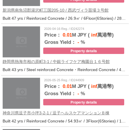
新潟県南魚沼郡湯沢町三国205-10 / 西武ヴィラ苗場３号館
Built 47 yrs / Reinforced Concrete / 26.9㎡ / 6Floor(6Stories) / 286Units / Distance from the station.
2026-04-16 Reg. / ID242274
Price：
0.01
M JPY (
inf
萬港幣)
Gross Yield：
-
%
Property details
静岡県熱海市相の原町3-1 / 中銀ライフケア梅園台１６号館
Built 43 yrs / Steel reinforced Concrete・Reinforced Concrete / 44.37㎡ / 5Floor(14Stories) / 294Units / Distance from the station.25
2026-05-25 Reg. / ID244909
Price：
0.01
M JPY (
inf
萬港幣)
Gross Yield：
-
%
Property details
神奈川県逗子市小坪3-2-1 / 逗子ヘルスケアマンションＢ棟
Built 42 yrs / Reinforced Concrete / 54.93㎡ / 3Floor(6Stories) / 101Units / Distance from the station.