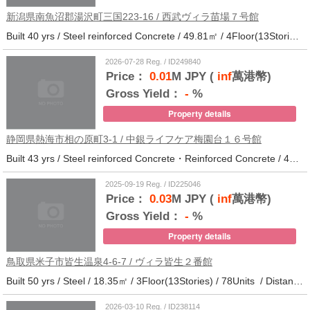
新潟県南魚沼郡湯沢町三国223-16 / 西武ヴィラ苗場７号館
Built 40 yrs / Steel reinforced Concrete / 49.81㎡ / 4Floor(13Stories) / 370Units / Distance from the station.
2026-07-28 Reg. / ID249840
Price：
0.01
M JPY (
inf
萬港幣)
Gross Yield：
-
%
Property details
静岡県熱海市相の原町3-1 / 中銀ライフケア梅園台１６号館
Built 43 yrs / Steel reinforced Concrete・Reinforced Concrete / 44.37㎡ / 14Floor(14Stories) / 294Units / Distance from the station.25
2025-09-19 Reg. / ID225046
Price：
0.03
M JPY (
inf
萬港幣)
Gross Yield：
-
%
Property details
鳥取県米子市皆生温泉4-6-7 / ヴィラ皆生２番館
Built 50 yrs / Steel / 18.35㎡ / 3Floor(13Stories) / 78Units / Distance from the station.
2026-03-10 Reg. / ID238114