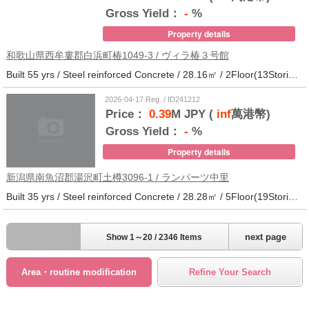
Gross Yield：
-
%
Property details
和歌山県西牟婁郡白浜町椿1049-3 / ヴィラ椿３号館
Built 55 yrs / Steel reinforced Concrete / 28.16㎡ / 2Floor(13Stories) / 73Units / Distance from the station.20
2026-04-17 Reg. / ID241212
Price：
0.39
M JPY (
inf
萬港幣)
Gross Yield：
-
%
Property details
新潟県南魚沼郡湯沢町土樽3096-1 / ランパーツ中里
Built 35 yrs / Steel reinforced Concrete / 28.28㎡ / 5Floor(19Stories) / 309Units / Distance from the station.33
next page
Show 1～20 / 2346 Items
Area・routine modification
Refine Your Search