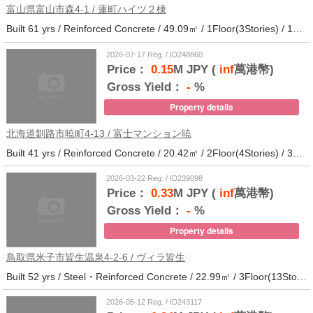
富山県富山市森4-1 / 蓮町ハイツ２棟
Built 61 yrs / Reinforced Concrete / 49.09㎡ / 1Floor(3Stories) / 12Units / Distance from the station.9
2026-07-17 Reg. / ID248860
Price：
0.15
M JPY (
inf
萬港幣)
Gross Yield：
-
%
Property details
北海道釧路市暁町4-13 / 富士マンション暁
Built 41 yrs / Reinforced Concrete / 20.42㎡ / 2Floor(4Stories) / 32Units / Distance from the station.33
2026-03-22 Reg. / ID239098
Price：
0.33
M JPY (
inf
萬港幣)
Gross Yield：
-
%
Property details
鳥取県米子市皆生温泉4-2-6 / ヴィラ皆生
Built 52 yrs / Steel・Reinforced Concrete / 22.99㎡ / 3Floor(13Stories) / 138Units / Distance from the station.
2026-05-12 Reg. / ID243117