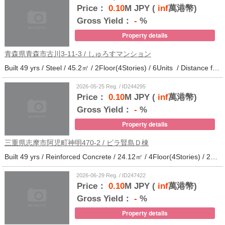
Price：
0.10
M JPY (
inf
萬港幣)
Gross Yield：
-
%
Property details
青森県青森市古川3-11-3 / しゅろすマンション
Built 49 yrs / Steel / 45.2㎡ / 2Floor(4Stories) / 6Units / Distance from the station.11
2026-05-25 Reg. / ID244295
Price：
0.10
M JPY (
inf
萬港幣)
Gross Yield：
-
%
Property details
三重県志摩市阿児町神明470-2 / ビラ賢島Ｄ棟
Built 49 yrs / Reinforced Concrete / 24.12㎡ / 4Floor(4Stories) / 25Units / Distance from the station.14
2026-06-29 Reg. / ID247422
Price：
0.10
M JPY (
inf
萬港幣)
Gross Yield：
-
%
Property details