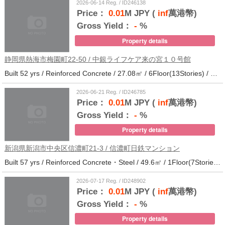
2026-06-14 Reg. / ID246138
Price：
0.01
M JPY (
inf
萬港幣)
Gross Yield：
-
%
Property details
静岡県熱海市梅園町22-50 / 中銀ライフケア来の宮１０号館
Built 52 yrs / Reinforced Concrete / 27.08㎡ / 6Floor(13Stories) / 257Units / Distance from the station.14
2026-06-21 Reg. / ID246785
Price：
0.01
M JPY (
inf
萬港幣)
Gross Yield：
-
%
Property details
新潟県新潟市中央区信濃町21-3 / 信濃町日鉄マンション
Built 57 yrs / Reinforced Concrete・Steel / 49.6㎡ / 1Floor(7Stories) / 21Units / Distance from the station.10
2026-07-17 Reg. / ID248902
Price：
0.01
M JPY (
inf
萬港幣)
Gross Yield：
-
%
Property details