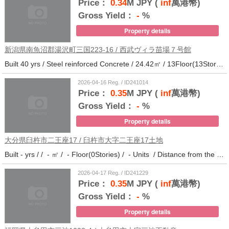
Price：
0.34
M JPY (
inf
萬港幣)
Gross Yield：
-
%
Property details
新潟県南魚沼郡湯沢町三国223-16 / 西武ヴィラ苗場７号館
Built 40 yrs / Steel reinforced Concrete / 24.42㎡ / 13Floor(13Stories) / 372Units / Distance from the station.
2026-04-16 Reg. / ID241014
Price：
0.35
M JPY (
inf
萬港幣)
Gross Yield：
-
%
Property details
大分県臼杵市二王座17 / 臼杵市大字二王座17土地
Built - yrs / / - ㎡ / - Floor(0Stories) / - Units / Distance from the station.10
2026-04-17 Reg. / ID241229
Price：
0.35
M JPY (
inf
萬港幣)
Gross Yield：
-
%
Property details