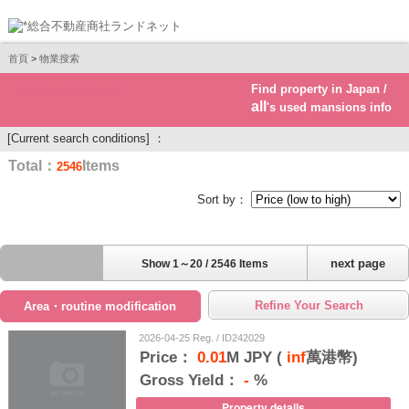
首頁
>
物業搜索
Find property in Japan /
Real estate investment
all
's used mansions info
[Current search conditions] ：
Total：
Items
2546
Sort by：
next page
Show 1～20 / 2546 Items
Refine Your Search
Area・routine modification
2026-04-25 Reg. / ID242029
Price：
0.01
M JPY (
inf
萬港幣)
Gross Yield：
-
%
Property details