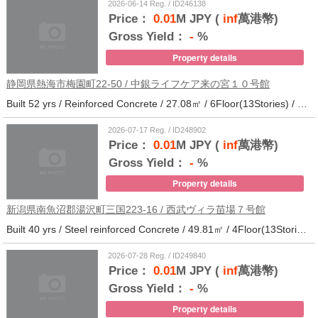
2026-06-14 Reg. / ID246138
Price：
0.01
M JPY (
inf
萬港幣)
Gross Yield：
-
%
Property details
静岡県熱海市梅園町22-50 / 中銀ライフケア来の宮１０号館
Built 52 yrs / Reinforced Concrete / 27.08㎡ / 6Floor(13Stories) / 257Units / Distance from the station.14
2026-07-17 Reg. / ID248902
Price：
0.01
M JPY (
inf
萬港幣)
Gross Yield：
-
%
Property details
新潟県南魚沼郡湯沢町三国223-16 / 西武ヴィラ苗場７号館
Built 40 yrs / Steel reinforced Concrete / 49.81㎡ / 4Floor(13Stories) / 370Units / Distance from the station.
2026-07-28 Reg. / ID249840
Price：
0.01
M JPY (
inf
萬港幣)
Gross Yield：
-
%
Property details