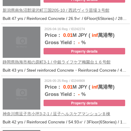
新潟県南魚沼郡湯沢町三国205-10 / 西武ヴィラ苗場３号館
Built 47 yrs / Reinforced Concrete / 26.9㎡ / 6Floor(6Stories) / 286Units / Distance from the station.
2026-04-16 Reg. / ID242274
Price：
0.01
M JPY (
inf
萬港幣)
Gross Yield：
-
%
Property details
静岡県熱海市相の原町3-1 / 中銀ライフケア梅園台１６号館
Built 43 yrs / Steel reinforced Concrete・Reinforced Concrete / 44.37㎡ / 5Floor(14Stories) / 294Units / Distance from the station.25
2026-05-25 Reg. / ID244909
Price：
0.01
M JPY (
inf
萬港幣)
Gross Yield：
-
%
Property details
神奈川県逗子市小坪3-2-1 / 逗子ヘルスケアマンションＢ棟
Built 42 yrs / Reinforced Concrete / 54.93㎡ / 3Floor(6Stories) / 101Units / Distance from the station.