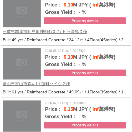
Price：
0.10
M JPY (
inf
萬港幣)
Gross Yield：
-
%
Property details
三重県志摩市阿児町神明470-2 / ビラ賢島Ｄ棟
Built 49 yrs / Reinforced Concrete / 24.12㎡ / 4Floor(4Stories) / 25Units / Distance from the station.14
2026-06-29 Reg. / ID247422
Price：
0.10
M JPY (
inf
萬港幣)
Gross Yield：
-
%
Property details
富山県富山市森4-1 / 蓮町ハイツ２棟
Built 61 yrs / Reinforced Concrete / 49.09㎡ / 1Floor(3Stories) / 12Units / Distance from the station.9
2026-07-17 Reg. / ID248860
Price：
0.15
M JPY (
inf
萬港幣)
Gross Yield：
-
%
Property details