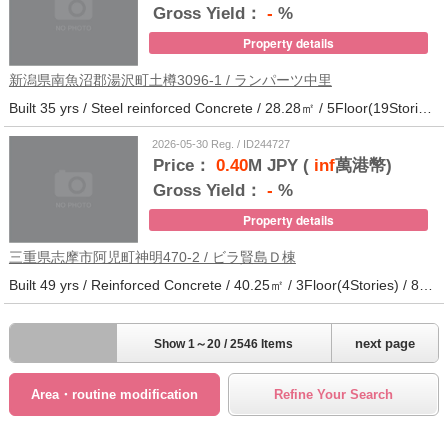
Gross Yield：
-
%
Property details
新潟県南魚沼郡湯沢町土樽3096-1 / ランパーツ中里
Built 35 yrs / Steel reinforced Concrete / 28.28㎡ / 5Floor(19Stories) / 309Units / Distance from the station.33
2026-05-30 Reg. / ID244727
Price：
0.40
M JPY (
inf
萬港幣)
Gross Yield：
-
%
Property details
三重県志摩市阿児町神明470-2 / ビラ賢島Ｄ棟
Built 49 yrs / Reinforced Concrete / 40.25㎡ / 3Floor(4Stories) / 88Units / Distance from the station.14
next page
Show 1～20 / 2546 Items
Area・routine modification
Refine Your Search