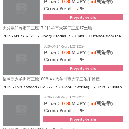
Price：
0.35
M JPY (
inf
萬港幣)
Gross Yield：
-
%
Property details
大分県臼杵市二王座17 / 臼杵市大字二王座17土地
Built - yrs / / - ㎡ / - Floor(0Stories) / - Units / Distance from the station.10
2026-04-17 Reg. / ID241229
Price：
0.35
M JPY (
inf
萬港幣)
Gross Yield：
-
%
Property details
福岡県大牟田市三池1008-4 / 大牟田市大字三池不動産
Built 59 yrs / Wood / 62.27㎡ / - Floor(1Stories) / - Units / Distance from the station.33
2026-06-26 Reg. / ID247222
Price：
0.35
M JPY (
inf
萬港幣)
Gross Yield：
-
%
Property details