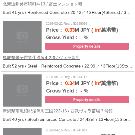
北海道釧路市暁町4-13 / 富士マンション暁
Built 41 yrs / Reinforced Concrete / 20.42㎡ / 2Floor(4Stories) / 32Units / Distance from the station.33
2026-03-22 Reg. / ID239098
Price：
0.33
M JPY (
inf
萬港幣)
Gross Yield：
-
%
Property details
鳥取県米子市皆生温泉4-2-6 / ヴィラ皆生
Built 52 yrs / Steel・Reinforced Concrete / 22.99㎡ / 3Floor(13Stories) / 138Units / Distance from the station.
2026-05-12 Reg. / ID243117
Price：
0.34
M JPY (
inf
萬港幣)
Gross Yield：
-
%
Property details
新潟県南魚沼郡湯沢町三国223-16 / 西武ヴィラ苗場７号館
Built 40 yrs / Steel reinforced Concrete / 24.42㎡ / 13Floor(13Stories) / 372Units / Distance from the station.
2026-04-16 Reg. / ID241014