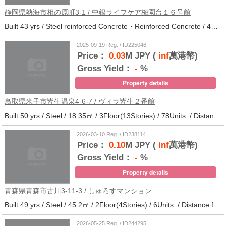
静岡県熱海市相の原町3-1 / 中銀ライフケア梅園台１６号館
Built 43 yrs / Steel reinforced Concrete・Reinforced Concrete / 44.37㎡ / 14Floor(14Stories) / 294Units / Distance from the station.25
2025-09-19 Reg. / ID225046
Price：
0.03
M JPY (
inf
萬港幣)
Gross Yield：
-
%
Property details
鳥取県米子市皆生温泉4-6-7 / ヴィラ皆生２番館
Built 50 yrs / Steel / 18.35㎡ / 3Floor(13Stories) / 78Units / Distance from the station.
2026-03-10 Reg. / ID238114
Price：
0.10
M JPY (
inf
萬港幣)
Gross Yield：
-
%
Property details
青森県青森市古川3-11-3 / しゅろすマンション
Built 49 yrs / Steel / 45.2㎡ / 2Floor(4Stories) / 6Units / Distance from the station.11
2026-05-25 Reg. / ID244295