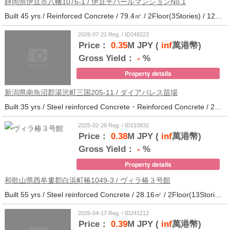
静岡県伊豆市八幡1076-1 / 伊豆平パールマンションNo.1
Built 45 yrs / Reinforced Concrete / 79.4㎡ / 2Floor(3Stories) / 12Units / Distance from the station.123
2026-07-21 Reg. / ID249223
Price：
0.35
M JPY (
inf
萬港幣)
Gross Yield：
-
%
Property details
新潟県南魚沼郡湯沢町三国205-11 / ダイアパレス苗場
Built 35 yrs / Steel reinforced Concrete・Reinforced Concrete / 27.62㎡ / 3Floor(14Stories) / 214Units / Distance from the station.265
2025-02-28 Reg. / ID210832
Price：
0.38
M JPY (
inf
萬港幣)
Gross Yield：
-
%
Property details
和歌山県西牟婁郡白浜町椿1049-3 / ヴィラ椿３号館
Built 55 yrs / Steel reinforced Concrete / 28.16㎡ / 2Floor(13Stories) / 73Units / Distance from the station.20
2026-04-17 Reg. / ID241212
Price：
0.39
M JPY (
inf
萬港幣)