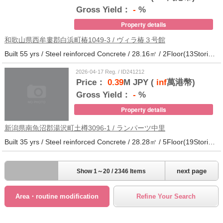
Gross Yield：
-
%
Property details
和歌山県西牟婁郡白浜町椿1049-3 / ヴィラ椿３号館
Built 55 yrs / Steel reinforced Concrete / 28.16㎡ / 2Floor(13Stories) / 73Units / Distance from the station.20
2026-04-17 Reg. / ID241212
Price：
0.39
M JPY (
inf
萬港幣)
Gross Yield：
-
%
Property details
新潟県南魚沼郡湯沢町土樽3096-1 / ランパーツ中里
Built 35 yrs / Steel reinforced Concrete / 28.28㎡ / 5Floor(19Stories) / 309Units / Distance from the station.33
next page
Show 1～20 / 2346 Items
Area・routine modification
Refine Your Search