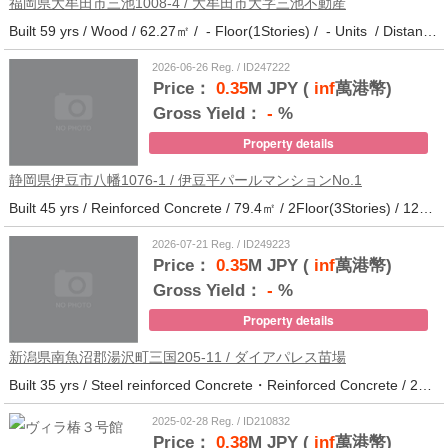
福岡県大牟田市三池1008-4 / 大牟田市大字三池不動産
Built 59 yrs / Wood / 62.27㎡ / - Floor(1Stories) / - Units / Distance from the station.33
2026-06-26 Reg. / ID247222
Price：
0.35
M JPY (
inf
萬港幣)
Gross Yield：
-
%
Property details
静岡県伊豆市八幡1076-1 / 伊豆平パールマンションNo.1
Built 45 yrs / Reinforced Concrete / 79.4㎡ / 2Floor(3Stories) / 12Units / Distance from the station.123
2026-07-21 Reg. / ID249223
Price：
0.35
M JPY (
inf
萬港幣)
Gross Yield：
-
%
Property details
新潟県南魚沼郡湯沢町三国205-11 / ダイアパレス苗場
Built 35 yrs / Steel reinforced Concrete・Reinforced Concrete / 27.62㎡ / 3Floor(14Stories) / 214Units / Distance from the station.265
2025-02-28 Reg. / ID210832
Price：
0.38
M JPY (
inf
萬港幣)