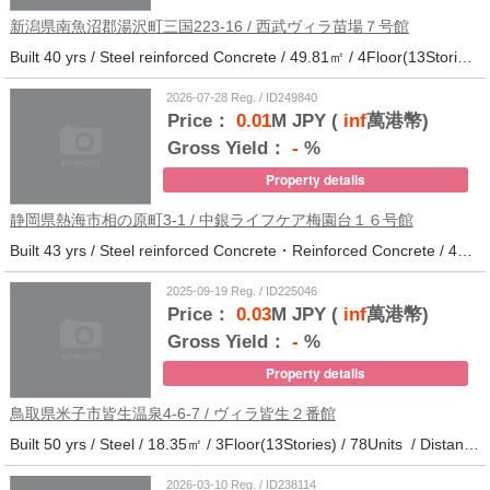
新潟県南魚沼郡湯沢町三国223-16 / 西武ヴィラ苗場７号館
Built 40 yrs / Steel reinforced Concrete / 49.81㎡ / 4Floor(13Stories) / 370Units / Distance from the station.
2026-07-28 Reg. / ID249840
Price：
0.01
M JPY (
inf
萬港幣)
Gross Yield：
-
%
Property details
静岡県熱海市相の原町3-1 / 中銀ライフケア梅園台１６号館
Built 43 yrs / Steel reinforced Concrete・Reinforced Concrete / 44.37㎡ / 14Floor(14Stories) / 294Units / Distance from the station.25
2025-09-19 Reg. / ID225046
Price：
0.03
M JPY (
inf
萬港幣)
Gross Yield：
-
%
Property details
鳥取県米子市皆生温泉4-6-7 / ヴィラ皆生２番館
Built 50 yrs / Steel / 18.35㎡ / 3Floor(13Stories) / 78Units / Distance from the station.
2026-03-10 Reg. / ID238114