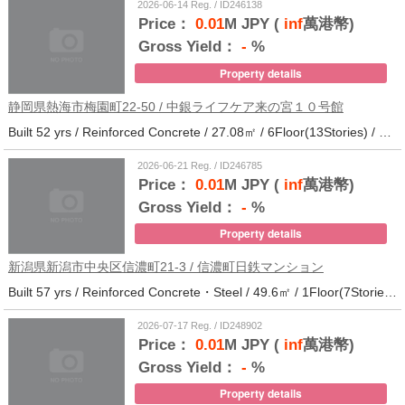
2026-06-14 Reg. / ID246138
Price：
0.01
M JPY (
inf
萬港幣)
Gross Yield：
-
%
Property details
静岡県熱海市梅園町22-50 / 中銀ライフケア来の宮１０号館
Built 52 yrs / Reinforced Concrete / 27.08㎡ / 6Floor(13Stories) / 257Units / Distance from the station.14
2026-06-21 Reg. / ID246785
Price：
0.01
M JPY (
inf
萬港幣)
Gross Yield：
-
%
Property details
新潟県新潟市中央区信濃町21-3 / 信濃町日鉄マンション
Built 57 yrs / Reinforced Concrete・Steel / 49.6㎡ / 1Floor(7Stories) / 21Units / Distance from the station.10
2026-07-17 Reg. / ID248902
Price：
0.01
M JPY (
inf
萬港幣)
Gross Yield：
-
%
Property details