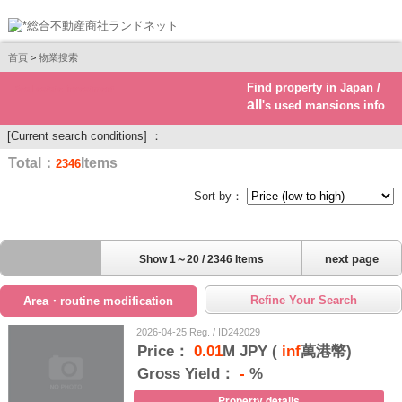
首頁
>
物業搜索
Find property in Japan /
Real estate investment
all
's used mansions info
[Current search conditions] ：
Total：
Items
2346
Sort by：
next page
Show 1～20 / 2346 Items
Refine Your Search
Area・routine modification
2026-04-25 Reg. / ID242029
Price：
0.01
M JPY (
inf
萬港幣)
Gross Yield：
-
%
Property details