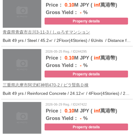
Price：
0.10
M JPY (
inf
萬港幣)
Gross Yield：
-
%
Property details
青森県青森市古川3-11-3 / しゅろすマンション
Built 49 yrs / Steel / 45.2㎡ / 2Floor(4Stories) / 6Units / Distance from the station.11
2026-05-25 Reg. / ID244295
Price：
0.10
M JPY (
inf
萬港幣)
Gross Yield：
-
%
Property details
三重県志摩市阿児町神明470-2 / ビラ賢島Ｄ棟
Built 49 yrs / Reinforced Concrete / 24.12㎡ / 4Floor(4Stories) / 25Units / Distance from the station.14
2026-06-29 Reg. / ID247422
Price：
0.10
M JPY (
inf
萬港幣)
Gross Yield：
-
%
Property details