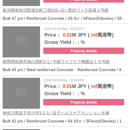
新潟県南魚沼郡湯沢町三国205-10 / 西武ヴィラ苗場３号館
Built 47 yrs / Reinforced Concrete / 26.9㎡ / 6Floor(6Stories) / 286Units / Distance from the station.
2026-04-16 Reg. / ID242274
Price：
0.01
M JPY (
inf
萬港幣)
Gross Yield：
-
%
Property details
静岡県熱海市相の原町3-1 / 中銀ライフケア梅園台１６号館
Built 43 yrs / Steel reinforced Concrete・Reinforced Concrete / 44.37㎡ / 5Floor(14Stories) / 294Units / Distance from the station.25
2026-05-25 Reg. / ID244909
Price：
0.01
M JPY (
inf
萬港幣)
Gross Yield：
-
%
Property details
神奈川県逗子市小坪3-2-1 / 逗子ヘルスケアマンションＢ棟
Built 42 yrs / Reinforced Concrete / 54.93㎡ / 3Floor(6Stories) / 101Units / Distance from the station.