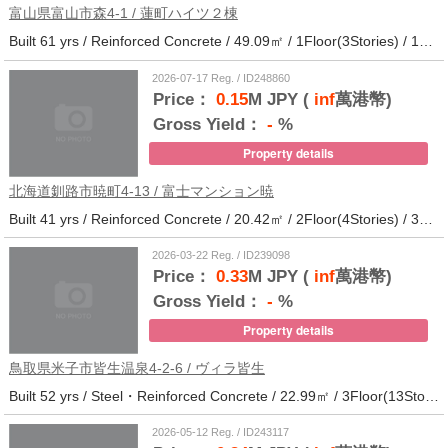
富山県富山市森4-1 / 蓮町ハイツ２棟
Built 61 yrs / Reinforced Concrete / 49.09㎡ / 1Floor(3Stories) / 12Units / Distance from the station.9
2026-07-17 Reg. / ID248860
Price：
0.15
M JPY (
inf
萬港幣)
Gross Yield：
-
%
Property details
北海道釧路市暁町4-13 / 富士マンション暁
Built 41 yrs / Reinforced Concrete / 20.42㎡ / 2Floor(4Stories) / 32Units / Distance from the station.33
2026-03-22 Reg. / ID239098
Price：
0.33
M JPY (
inf
萬港幣)
Gross Yield：
-
%
Property details
鳥取県米子市皆生温泉4-2-6 / ヴィラ皆生
Built 52 yrs / Steel・Reinforced Concrete / 22.99㎡ / 3Floor(13Stories) / 138Units / Distance from the station.
2026-05-12 Reg. / ID243117