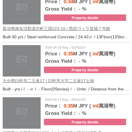
Price：
0.34
M JPY (
inf
萬港幣)
Gross Yield：
-
%
Property details
新潟県南魚沼郡湯沢町三国223-16 / 西武ヴィラ苗場７号館
Built 40 yrs / Steel reinforced Concrete / 24.42㎡ / 13Floor(13Stories) / 372Units / Distance from the station.
2026-04-16 Reg. / ID241014
Price：
0.35
M JPY (
inf
萬港幣)
Gross Yield：
-
%
Property details
大分県臼杵市二王座17 / 臼杵市大字二王座17土地
Built - yrs / / - ㎡ / - Floor(0Stories) / - Units / Distance from the station.10
2026-04-17 Reg. / ID241229
Price：
0.35
M JPY (
inf
萬港幣)
Gross Yield：
-
%
Property details