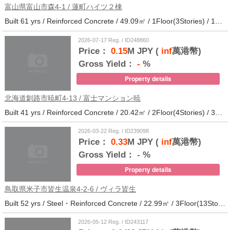
富山県富山市森4-1 / 蓮町ハイツ２棟
Built 61 yrs / Reinforced Concrete / 49.09㎡ / 1Floor(3Stories) / 12Units / Distance from the station.9
2026-07-17 Reg. / ID248860
Price：
0.15
M JPY (
inf
萬港幣)
Gross Yield：
-
%
Property details
北海道釧路市暁町4-13 / 富士マンション暁
Built 41 yrs / Reinforced Concrete / 20.42㎡ / 2Floor(4Stories) / 32Units / Distance from the station.33
2026-03-22 Reg. / ID239098
Price：
0.33
M JPY (
inf
萬港幣)
Gross Yield：
-
%
Property details
鳥取県米子市皆生温泉4-2-6 / ヴィラ皆生
Built 52 yrs / Steel・Reinforced Concrete / 22.99㎡ / 3Floor(13Stories) / 138Units / Distance from the station.
2026-05-12 Reg. / ID243117