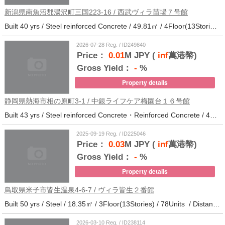
新潟県南魚沼郡湯沢町三国223-16 / 西武ヴィラ苗場７号館
Built 40 yrs / Steel reinforced Concrete / 49.81㎡ / 4Floor(13Stories) / 370Units / Distance from the station.
2026-07-28 Reg. / ID249840
Price：
0.01
M JPY (
inf
萬港幣)
Gross Yield：
-
%
Property details
静岡県熱海市相の原町3-1 / 中銀ライフケア梅園台１６号館
Built 43 yrs / Steel reinforced Concrete・Reinforced Concrete / 44.37㎡ / 14Floor(14Stories) / 294Units / Distance from the station.25
2025-09-19 Reg. / ID225046
Price：
0.03
M JPY (
inf
萬港幣)
Gross Yield：
-
%
Property details
鳥取県米子市皆生温泉4-6-7 / ヴィラ皆生２番館
Built 50 yrs / Steel / 18.35㎡ / 3Floor(13Stories) / 78Units / Distance from the station.
2026-03-10 Reg. / ID238114