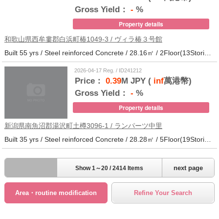
Gross Yield：
-
%
Property details
和歌山県西牟婁郡白浜町椿1049-3 / ヴィラ椿３号館
Built 55 yrs / Steel reinforced Concrete / 28.16㎡ / 2Floor(13Stories) / 73Units / Distance from the station.20
2026-04-17 Reg. / ID241212
Price：
0.39
M JPY (
inf
萬港幣)
Gross Yield：
-
%
Property details
新潟県南魚沼郡湯沢町土樽3096-1 / ランパーツ中里
Built 35 yrs / Steel reinforced Concrete / 28.28㎡ / 5Floor(19Stories) / 309Units / Distance from the station.33
next page
Show 1～20 / 2414 Items
Area・routine modification
Refine Your Search