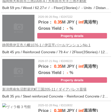
福岡県大牟田市三池1008-4 / 大牟田市大字三池不動産
Built 59 yrs / Wood / 62.27㎡ / - Floor(1Stories) / - Units / Distance from the station.33
2026-06-26 Reg. / ID247222
Price：
0.35
M JPY (
inf
萬港幣)
Gross Yield：
-
%
Property details
静岡県伊豆市八幡1076-1 / 伊豆平パールマンションNo.1
Built 45 yrs / Reinforced Concrete / 79.4㎡ / 2Floor(3Stories) / 12Units / Distance from the station.123
2026-07-21 Reg. / ID249223
Price：
0.35
M JPY (
inf
萬港幣)
Gross Yield：
-
%
Property details
新潟県南魚沼郡湯沢町三国205-11 / ダイアパレス苗場
Built 35 yrs / Steel reinforced Concrete・Reinforced Concrete / 27.62㎡ / 3Floor(14Stories) / 214Units / Distance from the station.265
2025-02-28 Reg. / ID210832
Price：
0.38
M JPY (
inf
萬港幣)