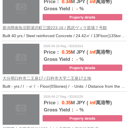
Price：
0.34
M JPY (
inf
萬港幣)
Gross Yield：
-
%
Property details
新潟県南魚沼郡湯沢町三国223-16 / 西武ヴィラ苗場７号館
Built 40 yrs / Steel reinforced Concrete / 24.42㎡ / 13Floor(13Stories) / 372Units / Distance from the station.
2026-04-16 Reg. / ID241014
Price：
0.35
M JPY (
inf
萬港幣)
Gross Yield：
-
%
Property details
大分県臼杵市二王座17 / 臼杵市大字二王座17土地
Built - yrs / / - ㎡ / - Floor(0Stories) / - Units / Distance from the station.10
2026-04-17 Reg. / ID241229
Price：
0.35
M JPY (
inf
萬港幣)
Gross Yield：
-
%
Property details