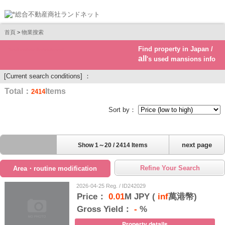
首頁
>
物業搜索
Find property in Japan /
Real estate investment
all
's used mansions info
[Current search conditions] ：
Total：
Items
2414
Sort by：
next page
Show 1～20 / 2414 Items
Refine Your Search
Area・routine modification
2026-04-25 Reg. / ID242029
Price：
0.01
M JPY (
inf
萬港幣)
Gross Yield：
-
%
Property details