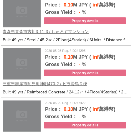
Price：
0.10
M JPY (
inf
萬港幣)
Gross Yield：
-
%
Property details
青森県青森市古川3-11-3 / しゅろすマンション
Built 49 yrs / Steel / 45.2㎡ / 2Floor(4Stories) / 6Units / Distance from the station.11
2026-05-25 Reg. / ID244295
Price：
0.10
M JPY (
inf
萬港幣)
Gross Yield：
-
%
Property details
三重県志摩市阿児町神明470-2 / ビラ賢島Ｄ棟
Built 49 yrs / Reinforced Concrete / 24.12㎡ / 4Floor(4Stories) / 25Units / Distance from the station.14
2026-06-29 Reg. / ID247422
Price：
0.10
M JPY (
inf
萬港幣)
Gross Yield：
-
%
Property details