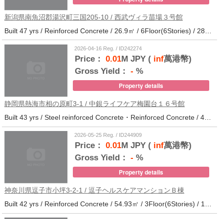
新潟県南魚沼郡湯沢町三国205-10 / 西武ヴィラ苗場３号館
Built 47 yrs / Reinforced Concrete / 26.9㎡ / 6Floor(6Stories) / 286Units / Distance from the station.
2026-04-16 Reg. / ID242274
Price：
0.01
M JPY (
inf
萬港幣)
Gross Yield：
-
%
Property details
静岡県熱海市相の原町3-1 / 中銀ライフケア梅園台１６号館
Built 43 yrs / Steel reinforced Concrete・Reinforced Concrete / 44.37㎡ / 5Floor(14Stories) / 294Units / Distance from the station.25
2026-05-25 Reg. / ID244909
Price：
0.01
M JPY (
inf
萬港幣)
Gross Yield：
-
%
Property details
神奈川県逗子市小坪3-2-1 / 逗子ヘルスケアマンションＢ棟
Built 42 yrs / Reinforced Concrete / 54.93㎡ / 3Floor(6Stories) / 101Units / Distance from the station.