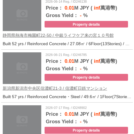
2026-06-14 Reg. / ID246138
Price：
0.01
M JPY (
inf
萬港幣)
Gross Yield：
-
%
Property details
静岡県熱海市梅園町22-50 / 中銀ライフケア来の宮１０号館
Built 52 yrs / Reinforced Concrete / 27.08㎡ / 6Floor(13Stories) / 257Units / Distance from the station.14
2026-06-21 Reg. / ID246785
Price：
0.01
M JPY (
inf
萬港幣)
Gross Yield：
-
%
Property details
新潟県新潟市中央区信濃町21-3 / 信濃町日鉄マンション
Built 57 yrs / Reinforced Concrete・Steel / 49.6㎡ / 1Floor(7Stories) / 21Units / Distance from the station.10
2026-07-17 Reg. / ID248902
Price：
0.01
M JPY (
inf
萬港幣)
Gross Yield：
-
%
Property details