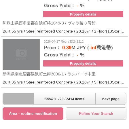
Gross Yield：
-
%
Property details
和歌山県西牟婁郡白浜町椿1049-3 / ヴィラ椿３号館
Built 55 yrs / Steel reinforced Concrete / 28.16㎡ / 2Floor(13Stories) / 73Units / Distance from the station.20
2026-04-17 Reg. / ID241212
Price：
0.39
M JPY (
inf
萬港幣)
Gross Yield：
-
%
Property details
新潟県南魚沼郡湯沢町土樽3096-1 / ランパーツ中里
Built 35 yrs / Steel reinforced Concrete / 28.28㎡ / 5Floor(19Stories) / 309Units / Distance from the station.33
next page
Show 1～20 / 2414 Items
Area・routine modification
Refine Your Search