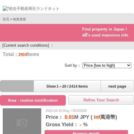
首頁
>
物業搜索
Find property in Japan /
Real estate investment
all
's used mansions info
[Current search conditions] ：
Total：
Items
2414
Sort by：
next page
Show 1～20 / 2414 Items
Refine Your Search
Area・routine modification
2026-04-25 Reg. / ID242029
Price：
0.01
M JPY (
inf
萬港幣)
Gross Yield：
-
%
Property details