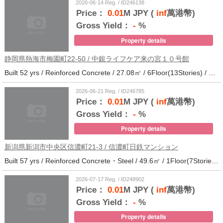
2026-06-14 Reg. / ID246138
Price：
0.01
M JPY (
inf
萬港幣)
Gross Yield：
-
%
Property details
静岡県熱海市梅園町22-50 / 中銀ライフケア来の宮１０号館
Built 52 yrs / Reinforced Concrete / 27.08㎡ / 6Floor(13Stories) / 257Units / Distance from the station.14
2026-06-21 Reg. / ID246785
Price：
0.01
M JPY (
inf
萬港幣)
Gross Yield：
-
%
Property details
新潟県新潟市中央区信濃町21-3 / 信濃町日鉄マンション
Built 57 yrs / Reinforced Concrete・Steel / 49.6㎡ / 1Floor(7Stories) / 21Units / Distance from the station.10
2026-07-17 Reg. / ID248902
Price：
0.01
M JPY (
inf
萬港幣)
Gross Yield：
-
%
Property details