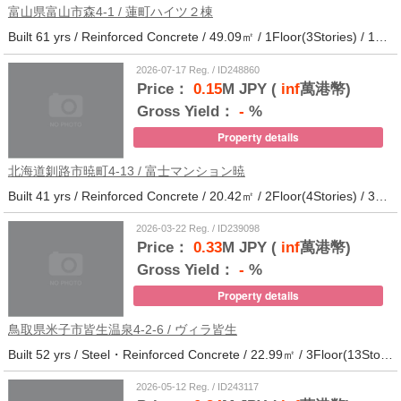
富山県富山市森4-1 / 蓮町ハイツ２棟
Built 61 yrs / Reinforced Concrete / 49.09㎡ / 1Floor(3Stories) / 12Units / Distance from the station.9
2026-07-17 Reg. / ID248860
Price：
0.15
M JPY (
inf
萬港幣)
Gross Yield：
-
%
Property details
北海道釧路市暁町4-13 / 富士マンション暁
Built 41 yrs / Reinforced Concrete / 20.42㎡ / 2Floor(4Stories) / 32Units / Distance from the station.33
2026-03-22 Reg. / ID239098
Price：
0.33
M JPY (
inf
萬港幣)
Gross Yield：
-
%
Property details
鳥取県米子市皆生温泉4-2-6 / ヴィラ皆生
Built 52 yrs / Steel・Reinforced Concrete / 22.99㎡ / 3Floor(13Stories) / 138Units / Distance from the station.
2026-05-12 Reg. / ID243117