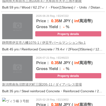
福岡県大牟田市三池1008-4 / 大牟田市大字三池不動産
Built 59 yrs / Wood / 62.27㎡ / - Floor(1Stories) / - Units / Distance from the station.33
2026-06-26 Reg. / ID247222
Price：
0.35
M JPY (
inf
萬港幣)
Gross Yield：
-
%
Property details
静岡県伊豆市八幡1076-1 / 伊豆平パールマンションNo.1
Built 45 yrs / Reinforced Concrete / 79.4㎡ / 2Floor(3Stories) / 12Units / Distance from the station.123
2026-07-21 Reg. / ID249223
Price：
0.35
M JPY (
inf
萬港幣)
Gross Yield：
-
%
Property details
新潟県南魚沼郡湯沢町三国205-11 / ダイアパレス苗場
Built 35 yrs / Steel reinforced Concrete・Reinforced Concrete / 27.62㎡ / 3Floor(14Stories) / 214Units / Distance from the station.265
2025-02-28 Reg. / ID210832
Price：
0.38
M JPY (
inf
萬港幣)