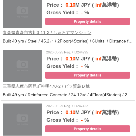
Price：
0.10
M JPY (
inf
萬港幣)
Gross Yield：
-
%
Property details
青森県青森市古川3-11-3 / しゅろすマンション
Built 49 yrs / Steel / 45.2㎡ / 2Floor(4Stories) / 6Units / Distance from the station.11
2026-05-25 Reg. / ID244295
Price：
0.10
M JPY (
inf
萬港幣)
Gross Yield：
-
%
Property details
三重県志摩市阿児町神明470-2 / ビラ賢島Ｄ棟
Built 49 yrs / Reinforced Concrete / 24.12㎡ / 4Floor(4Stories) / 25Units / Distance from the station.14
2026-06-29 Reg. / ID247422
Price：
0.10
M JPY (
inf
萬港幣)
Gross Yield：
-
%
Property details