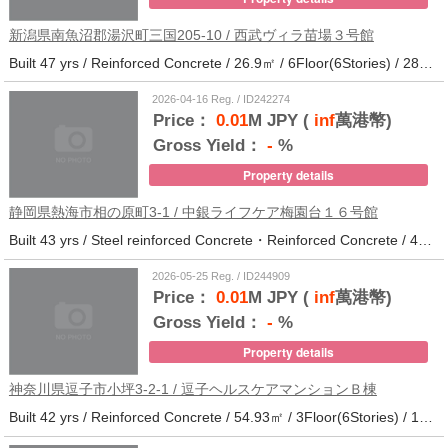
新潟県南魚沼郡湯沢町三国205-10 / 西武ヴィラ苗場３号館
Built 47 yrs / Reinforced Concrete / 26.9㎡ / 6Floor(6Stories) / 286Units / Distance from the station.
2026-04-16 Reg. / ID242274
Price：
0.01
M JPY (
inf
萬港幣)
Gross Yield：
-
%
Property details
静岡県熱海市相の原町3-1 / 中銀ライフケア梅園台１６号館
Built 43 yrs / Steel reinforced Concrete・Reinforced Concrete / 44.37㎡ / 5Floor(14Stories) / 294Units / Distance from the station.25
2026-05-25 Reg. / ID244909
Price：
0.01
M JPY (
inf
萬港幣)
Gross Yield：
-
%
Property details
神奈川県逗子市小坪3-2-1 / 逗子ヘルスケアマンションＢ棟
Built 42 yrs / Reinforced Concrete / 54.93㎡ / 3Floor(6Stories) / 101Units / Distance from the station.