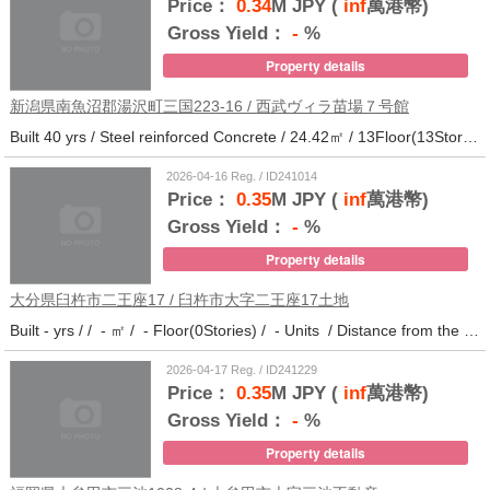
Price：
0.34
M JPY (
inf
萬港幣)
Gross Yield：
-
%
Property details
新潟県南魚沼郡湯沢町三国223-16 / 西武ヴィラ苗場７号館
Built 40 yrs / Steel reinforced Concrete / 24.42㎡ / 13Floor(13Stories) / 372Units / Distance from the station.
2026-04-16 Reg. / ID241014
Price：
0.35
M JPY (
inf
萬港幣)
Gross Yield：
-
%
Property details
大分県臼杵市二王座17 / 臼杵市大字二王座17土地
Built - yrs / / - ㎡ / - Floor(0Stories) / - Units / Distance from the station.10
2026-04-17 Reg. / ID241229
Price：
0.35
M JPY (
inf
萬港幣)
Gross Yield：
-
%
Property details