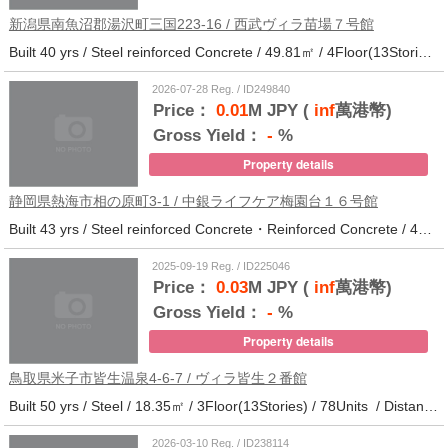
新潟県南魚沼郡湯沢町三国223-16 / 西武ヴィラ苗場７号館
Built 40 yrs / Steel reinforced Concrete / 49.81㎡ / 4Floor(13Stories) / 370Units / Distance from the station.
2026-07-28 Reg. / ID249840
Price：
0.01
M JPY (
inf
萬港幣)
Gross Yield：
-
%
Property details
静岡県熱海市相の原町3-1 / 中銀ライフケア梅園台１６号館
Built 43 yrs / Steel reinforced Concrete・Reinforced Concrete / 44.37㎡ / 14Floor(14Stories) / 294Units / Distance from the station.25
2025-09-19 Reg. / ID225046
Price：
0.03
M JPY (
inf
萬港幣)
Gross Yield：
-
%
Property details
鳥取県米子市皆生温泉4-6-7 / ヴィラ皆生２番館
Built 50 yrs / Steel / 18.35㎡ / 3Floor(13Stories) / 78Units / Distance from the station.
2026-03-10 Reg. / ID238114