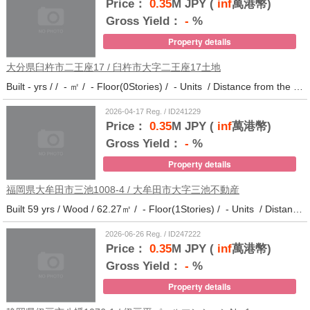
Price：
0.35
M JPY (
inf
萬港幣)
Gross Yield：
-
%
Property details
大分県臼杵市二王座17 / 臼杵市大字二王座17土地
Built - yrs / / - ㎡ / - Floor(0Stories) / - Units / Distance from the station.10
2026-04-17 Reg. / ID241229
Price：
0.35
M JPY (
inf
萬港幣)
Gross Yield：
-
%
Property details
福岡県大牟田市三池1008-4 / 大牟田市大字三池不動産
Built 59 yrs / Wood / 62.27㎡ / - Floor(1Stories) / - Units / Distance from the station.33
2026-06-26 Reg. / ID247222
Price：
0.35
M JPY (
inf
萬港幣)
Gross Yield：
-
%
Property details