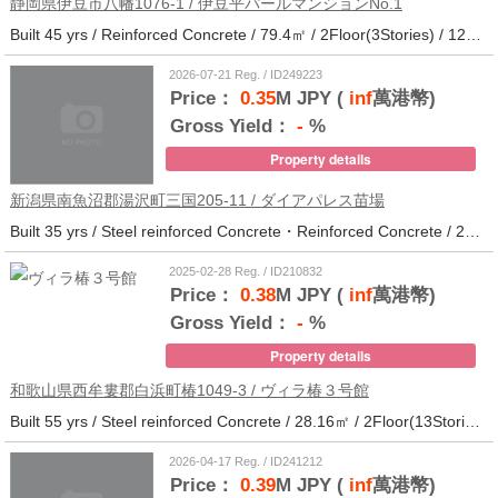
静岡県伊豆市八幡1076-1 / 伊豆平パールマンションNo.1
Built 45 yrs / Reinforced Concrete / 79.4㎡ / 2Floor(3Stories) / 12Units / Distance from the station.123
2026-07-21 Reg. / ID249223
Price：
0.35
M JPY (
inf
萬港幣)
Gross Yield：
-
%
Property details
新潟県南魚沼郡湯沢町三国205-11 / ダイアパレス苗場
Built 35 yrs / Steel reinforced Concrete・Reinforced Concrete / 27.62㎡ / 3Floor(14Stories) / 214Units / Distance from the station.265
2025-02-28 Reg. / ID210832
Price：
0.38
M JPY (
inf
萬港幣)
Gross Yield：
-
%
Property details
和歌山県西牟婁郡白浜町椿1049-3 / ヴィラ椿３号館
Built 55 yrs / Steel reinforced Concrete / 28.16㎡ / 2Floor(13Stories) / 73Units / Distance from the station.20
2026-04-17 Reg. / ID241212
Price：
0.39
M JPY (
inf
萬港幣)