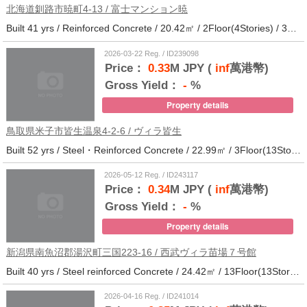
北海道釧路市暁町4-13 / 富士マンション暁
Built 41 yrs / Reinforced Concrete / 20.42㎡ / 2Floor(4Stories) / 32Units / Distance from the station.33
2026-03-22 Reg. / ID239098
Price：
0.33
M JPY (
inf
萬港幣)
Gross Yield：
-
%
Property details
鳥取県米子市皆生温泉4-2-6 / ヴィラ皆生
Built 52 yrs / Steel・Reinforced Concrete / 22.99㎡ / 3Floor(13Stories) / 138Units / Distance from the station.
2026-05-12 Reg. / ID243117
Price：
0.34
M JPY (
inf
萬港幣)
Gross Yield：
-
%
Property details
新潟県南魚沼郡湯沢町三国223-16 / 西武ヴィラ苗場７号館
Built 40 yrs / Steel reinforced Concrete / 24.42㎡ / 13Floor(13Stories) / 372Units / Distance from the station.
2026-04-16 Reg. / ID241014