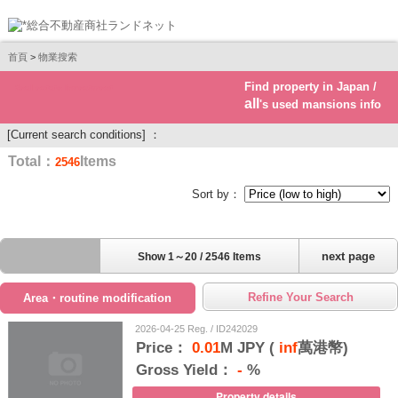
首頁
>
物業搜索
Find property in Japan /
Real estate investment
all
's used mansions info
[Current search conditions] ：
Total：
Items
2546
Sort by：
next page
Show 1～20 / 2546 Items
Refine Your Search
Area・routine modification
2026-04-25 Reg. / ID242029
Price：
0.01
M JPY (
inf
萬港幣)
Gross Yield：
-
%
Property details