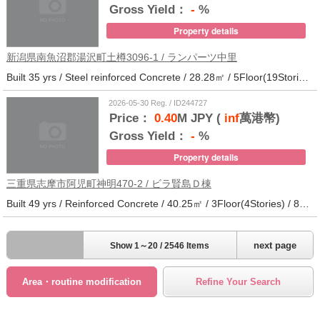
Gross Yield：
-
%
Property details
新潟県南魚沼郡湯沢町土樽3096-1 / ランパーツ中里
Built 35 yrs / Steel reinforced Concrete / 28.28㎡ / 5Floor(19Stories) / 309Units / Distance from the station.33
2026-05-30 Reg. / ID244727
Price：
0.40
M JPY (
inf
萬港幣)
Gross Yield：
-
%
Property details
三重県志摩市阿児町神明470-2 / ビラ賢島Ｄ棟
Built 49 yrs / Reinforced Concrete / 40.25㎡ / 3Floor(4Stories) / 88Units / Distance from the station.14
next page
Show 1～20 / 2546 Items
Area・routine modification
Refine Your Search