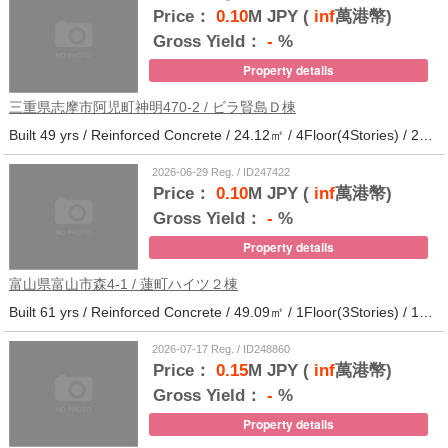
Price：
0.10
M JPY (
inf
萬港幣)
Gross Yield：
-
%
Property details
三重県志摩市阿児町神明470-2 / ビラ賢島Ｄ棟
Built 49 yrs / Reinforced Concrete / 24.12㎡ / 4Floor(4Stories) / 25Units / Distance from the station.14
2026-06-29 Reg. / ID247422
Price：
0.10
M JPY (
inf
萬港幣)
Gross Yield：
-
%
Property details
富山県富山市森4-1 / 蓮町ハイツ２棟
Built 61 yrs / Reinforced Concrete / 49.09㎡ / 1Floor(3Stories) / 12Units / Distance from the station.9
2026-07-17 Reg. / ID248860
Price：
0.15
M JPY (
inf
萬港幣)
Gross Yield：
-
%
Property details