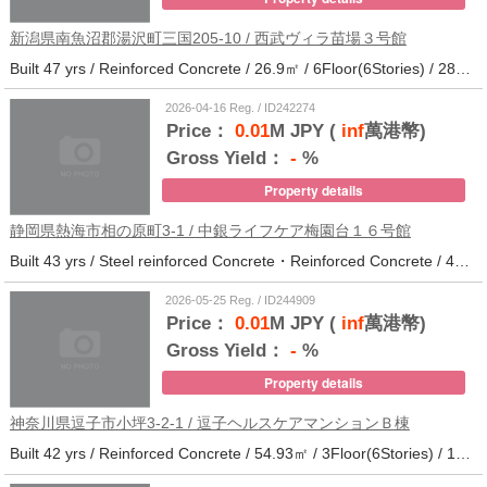
新潟県南魚沼郡湯沢町三国205-10 / 西武ヴィラ苗場３号館
Built 47 yrs / Reinforced Concrete / 26.9㎡ / 6Floor(6Stories) / 286Units / Distance from the station.
2026-04-16 Reg. / ID242274
Price：
0.01
M JPY (
inf
萬港幣)
Gross Yield：
-
%
Property details
静岡県熱海市相の原町3-1 / 中銀ライフケア梅園台１６号館
Built 43 yrs / Steel reinforced Concrete・Reinforced Concrete / 44.37㎡ / 5Floor(14Stories) / 294Units / Distance from the station.25
2026-05-25 Reg. / ID244909
Price：
0.01
M JPY (
inf
萬港幣)
Gross Yield：
-
%
Property details
神奈川県逗子市小坪3-2-1 / 逗子ヘルスケアマンションＢ棟
Built 42 yrs / Reinforced Concrete / 54.93㎡ / 3Floor(6Stories) / 101Units / Distance from the station.