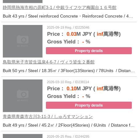
静岡県熱海市相の原町3-1 / 中銀ライフケア梅園台１６号館
Built 43 yrs / Steel reinforced Concrete・Reinforced Concrete / 44.37㎡ / 14Floor(14Stories) / 294Units / Distance from the station.25
2025-09-19 Reg. / ID225046
Price：
0.03
M JPY (
inf
萬港幣)
Gross Yield：
-
%
Property details
鳥取県米子市皆生温泉4-6-7 / ヴィラ皆生２番館
Built 50 yrs / Steel / 18.35㎡ / 3Floor(13Stories) / 78Units / Distance from the station.
2026-03-10 Reg. / ID238114
Price：
0.10
M JPY (
inf
萬港幣)
Gross Yield：
-
%
Property details
青森県青森市古川3-11-3 / しゅろすマンション
Built 49 yrs / Steel / 45.2㎡ / 2Floor(4Stories) / 6Units / Distance from the station.11
2026-05-25 Reg. / ID244295