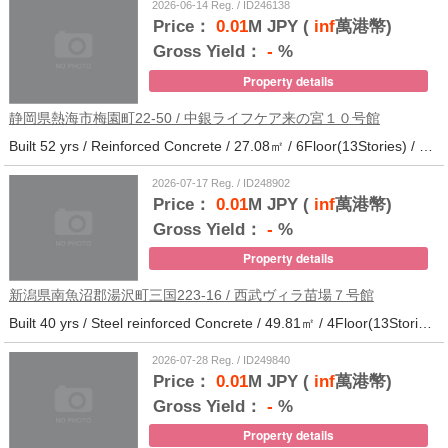
2026-06-14 Reg. / ID246138
Price：
0.01
M JPY (
inf
萬港幣)
Gross Yield：
-
%
Property details
静岡県熱海市梅園町22-50 / 中銀ライフケア来の宮１０号館
Built 52 yrs / Reinforced Concrete / 27.08㎡ / 6Floor(13Stories) / 257Units / Distance from the station.14
2026-07-17 Reg. / ID248902
Price：
0.01
M JPY (
inf
萬港幣)
Gross Yield：
-
%
Property details
新潟県南魚沼郡湯沢町三国223-16 / 西武ヴィラ苗場７号館
Built 40 yrs / Steel reinforced Concrete / 49.81㎡ / 4Floor(13Stories) / 370Units / Distance from the station.
2026-07-28 Reg. / ID249840
Price：
0.01
M JPY (
inf
萬港幣)
Gross Yield：
-
%
Property details