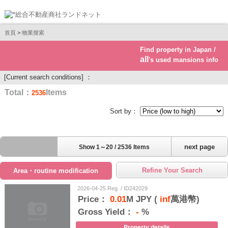
首頁
>
物業搜索
Find property in Japan /
Real estate investment
all
's used mansions info
[Current search conditions] ：
Total：
Items
2536
Sort by：
next page
Show 1～20 / 2536 Items
Refine Your Search
Area・routine modification
2026-04-25 Reg. / ID242029
Price：
0.01
M JPY (
inf
萬港幣)
Gross Yield：
-
%
Property details