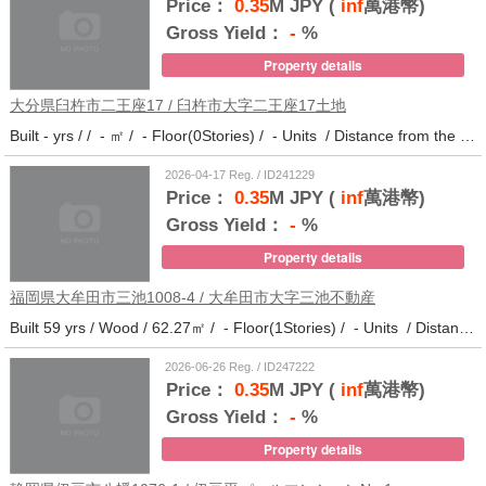
Price：
0.35
M JPY (
inf
萬港幣)
Gross Yield：
-
%
Property details
大分県臼杵市二王座17 / 臼杵市大字二王座17土地
Built - yrs / / - ㎡ / - Floor(0Stories) / - Units / Distance from the station.10
2026-04-17 Reg. / ID241229
Price：
0.35
M JPY (
inf
萬港幣)
Gross Yield：
-
%
Property details
福岡県大牟田市三池1008-4 / 大牟田市大字三池不動産
Built 59 yrs / Wood / 62.27㎡ / - Floor(1Stories) / - Units / Distance from the station.33
2026-06-26 Reg. / ID247222
Price：
0.35
M JPY (
inf
萬港幣)
Gross Yield：
-
%
Property details