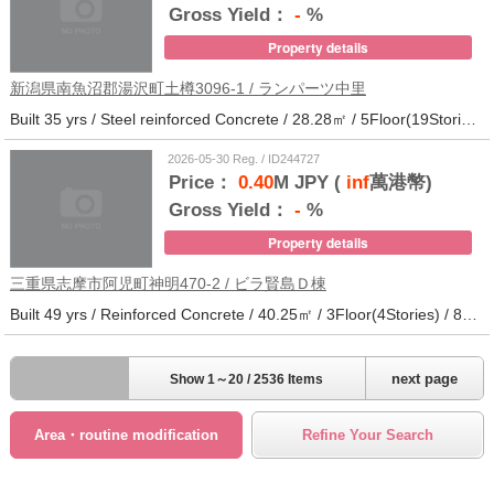
Gross Yield：
-
%
Property details
新潟県南魚沼郡湯沢町土樽3096-1 / ランパーツ中里
Built 35 yrs / Steel reinforced Concrete / 28.28㎡ / 5Floor(19Stories) / 309Units / Distance from the station.33
2026-05-30 Reg. / ID244727
Price：
0.40
M JPY (
inf
萬港幣)
Gross Yield：
-
%
Property details
三重県志摩市阿児町神明470-2 / ビラ賢島Ｄ棟
Built 49 yrs / Reinforced Concrete / 40.25㎡ / 3Floor(4Stories) / 88Units / Distance from the station.14
next page
Show 1～20 / 2536 Items
Area・routine modification
Refine Your Search