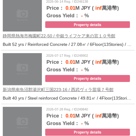
2026-06-14 Reg. / ID246138
Price：
0.01
M JPY (
inf
萬港幣)
Gross Yield：
-
%
Property details
静岡県熱海市梅園町22-50 / 中銀ライフケア来の宮１０号館
Built 52 yrs / Reinforced Concrete / 27.08㎡ / 6Floor(13Stories) / 257Units / Distance from the station.14
2026-07-17 Reg. / ID248902
Price：
0.01
M JPY (
inf
萬港幣)
Gross Yield：
-
%
Property details
新潟県南魚沼郡湯沢町三国223-16 / 西武ヴィラ苗場７号館
Built 40 yrs / Steel reinforced Concrete / 49.81㎡ / 4Floor(13Stories) / 370Units / Distance from the station.
2026-07-28 Reg. / ID249840
Price：
0.01
M JPY (
inf
萬港幣)
Gross Yield：
-
%
Property details