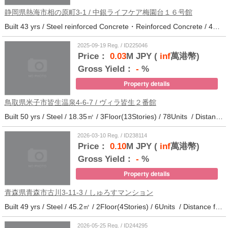
静岡県熱海市相の原町3-1 / 中銀ライフケア梅園台１６号館
Built 43 yrs / Steel reinforced Concrete・Reinforced Concrete / 44.37㎡ / 14Floor(14Stories) / 294Units / Distance from the station.25
2025-09-19 Reg. / ID225046
Price：
0.03
M JPY (
inf
萬港幣)
Gross Yield：
-
%
Property details
鳥取県米子市皆生温泉4-6-7 / ヴィラ皆生２番館
Built 50 yrs / Steel / 18.35㎡ / 3Floor(13Stories) / 78Units / Distance from the station.
2026-03-10 Reg. / ID238114
Price：
0.10
M JPY (
inf
萬港幣)
Gross Yield：
-
%
Property details
青森県青森市古川3-11-3 / しゅろすマンション
Built 49 yrs / Steel / 45.2㎡ / 2Floor(4Stories) / 6Units / Distance from the station.11
2026-05-25 Reg. / ID244295