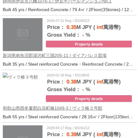
静岡県伊豆市八幡1076-1 / 伊豆平パールマンションNo.1
Built 45 yrs / Reinforced Concrete / 79.4㎡ / 2Floor(3Stories) / 12Units / Distance from the station.123
2026-07-21 Reg. / ID249223
Price：
0.35
M JPY (
inf
萬港幣)
Gross Yield：
-
%
Property details
新潟県南魚沼郡湯沢町三国205-11 / ダイアパレス苗場
Built 35 yrs / Steel reinforced Concrete・Reinforced Concrete / 27.62㎡ / 3Floor(14Stories) / 214Units / Distance from the station.265
2025-02-28 Reg. / ID210832
Price：
0.38
M JPY (
inf
萬港幣)
Gross Yield：
-
%
Property details
和歌山県西牟婁郡白浜町椿1049-3 / ヴィラ椿３号館
Built 55 yrs / Steel reinforced Concrete / 28.16㎡ / 2Floor(13Stories) / 73Units / Distance from the station.20
2026-04-17 Reg. / ID241212
Price：
0.39
M JPY (
inf
萬港幣)