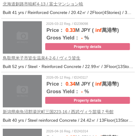
北海道釧路市暁町4-13 / 富士マンション暁
Built 41 yrs / Reinforced Concrete / 20.42㎡ / 2Floor(4Stories) / 32Units / Distance from the station.33
2026-03-22 Reg. / ID239098
Price：
0.33
M JPY (
inf
萬港幣)
Gross Yield：
-
%
Property details
鳥取県米子市皆生温泉4-2-6 / ヴィラ皆生
Built 52 yrs / Steel・Reinforced Concrete / 22.99㎡ / 3Floor(13Stories) / 138Units / Distance from the station.
2026-05-12 Reg. / ID243117
Price：
0.34
M JPY (
inf
萬港幣)
Gross Yield：
-
%
Property details
新潟県南魚沼郡湯沢町三国223-16 / 西武ヴィラ苗場７号館
Built 40 yrs / Steel reinforced Concrete / 24.42㎡ / 13Floor(13Stories) / 372Units / Distance from the station.
2026-04-16 Reg. / ID241014