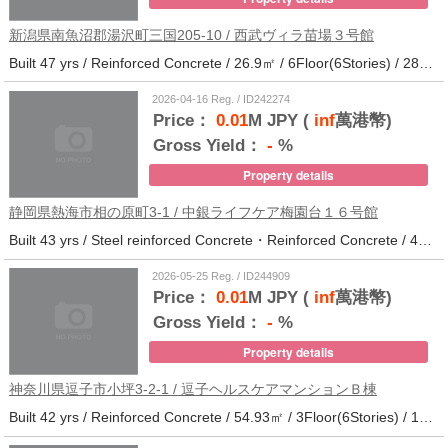
新潟県南魚沼郡湯沢町三国205-10 / 西武ヴィラ苗場３号館
Built 47 yrs / Reinforced Concrete / 26.9㎡ / 6Floor(6Stories) / 286Units / Distance from the station.
2026-04-16 Reg. / ID242274
Price：
0.01
M JPY (
inf
萬港幣)
Gross Yield：
-
%
Property details
静岡県熱海市相の原町3-1 / 中銀ライフケア梅園台１６号館
Built 43 yrs / Steel reinforced Concrete・Reinforced Concrete / 44.37㎡ / 5Floor(14Stories) / 294Units / Distance from the station.25
2026-05-25 Reg. / ID244909
Price：
0.01
M JPY (
inf
萬港幣)
Gross Yield：
-
%
Property details
神奈川県逗子市小坪3-2-1 / 逗子ヘルスケアマンションＢ棟
Built 42 yrs / Reinforced Concrete / 54.93㎡ / 3Floor(6Stories) / 101Units / Distance from the station.