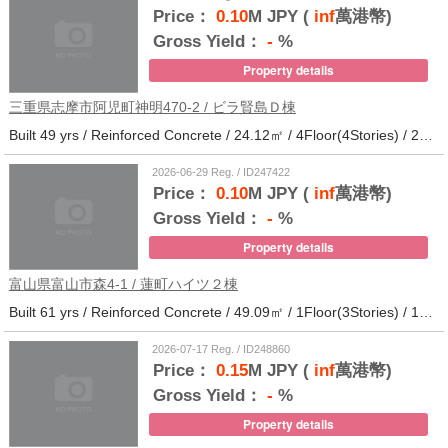
Price：
0.10
M JPY (
inf
萬港幣)
Gross Yield：
-
%
Property details
三重県志摩市阿児町神明470-2 / ビラ賢島Ｄ棟
Built 49 yrs / Reinforced Concrete / 24.12㎡ / 4Floor(4Stories) / 25Units / Distance from the station.14
2026-06-29 Reg. / ID247422
Price：
0.10
M JPY (
inf
萬港幣)
Gross Yield：
-
%
Property details
富山県富山市森4-1 / 蓮町ハイツ２棟
Built 61 yrs / Reinforced Concrete / 49.09㎡ / 1Floor(3Stories) / 12Units / Distance from the station.9
2026-07-17 Reg. / ID248860
Price：
0.15
M JPY (
inf
萬港幣)
Gross Yield：
-
%
Property details