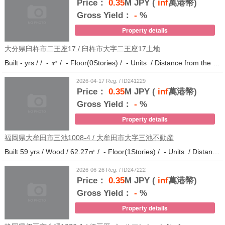
Price：
0.35
M JPY (
inf
萬港幣)
Gross Yield：
-
%
Property details
大分県臼杵市二王座17 / 臼杵市大字二王座17土地
Built - yrs / / - ㎡ / - Floor(0Stories) / - Units / Distance from the station.10
2026-04-17 Reg. / ID241229
Price：
0.35
M JPY (
inf
萬港幣)
Gross Yield：
-
%
Property details
福岡県大牟田市三池1008-4 / 大牟田市大字三池不動産
Built 59 yrs / Wood / 62.27㎡ / - Floor(1Stories) / - Units / Distance from the station.33
2026-06-26 Reg. / ID247222
Price：
0.35
M JPY (
inf
萬港幣)
Gross Yield：
-
%
Property details