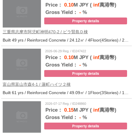
Price：
0.10
M JPY (
inf
萬港幣)
Gross Yield：
-
%
Property details
三重県志摩市阿児町神明470-2 / ビラ賢島Ｄ棟
Built 49 yrs / Reinforced Concrete / 24.12㎡ / 4Floor(4Stories) / 25Units / Distance from the station.14
2026-06-29 Reg. / ID247422
Price：
0.10
M JPY (
inf
萬港幣)
Gross Yield：
-
%
Property details
富山県富山市森4-1 / 蓮町ハイツ２棟
Built 61 yrs / Reinforced Concrete / 49.09㎡ / 1Floor(3Stories) / 12Units / Distance from the station.9
2026-07-17 Reg. / ID248860
Price：
0.15
M JPY (
inf
萬港幣)
Gross Yield：
-
%
Property details