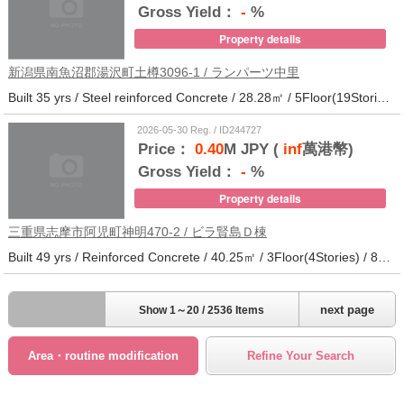
Gross Yield：
-
%
Property details
新潟県南魚沼郡湯沢町土樽3096-1 / ランパーツ中里
Built 35 yrs / Steel reinforced Concrete / 28.28㎡ / 5Floor(19Stories) / 309Units / Distance from the station.33
2026-05-30 Reg. / ID244727
Price：
0.40
M JPY (
inf
萬港幣)
Gross Yield：
-
%
Property details
三重県志摩市阿児町神明470-2 / ビラ賢島Ｄ棟
Built 49 yrs / Reinforced Concrete / 40.25㎡ / 3Floor(4Stories) / 88Units / Distance from the station.14
next page
Show 1～20 / 2536 Items
Area・routine modification
Refine Your Search