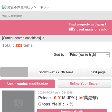
首頁
>
物業搜索
Find property in Japan /
Real estate investment
all
's used mansions info
[Current search conditions] ：
Total：
Items
2536
Sort by：
next page
Show 1～20 / 2536 Items
Refine Your Search
Area・routine modification
2026-04-25 Reg. / ID242029
Price：
0.01
M JPY (
inf
萬港幣)
Gross Yield：
-
%
Property details