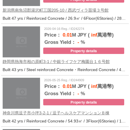
新潟県南魚沼郡湯沢町三国205-10 / 西武ヴィラ苗場３号館
Built 47 yrs / Reinforced Concrete / 26.9㎡ / 6Floor(6Stories) / 286Units / Distance from the station.
2026-04-16 Reg. / ID242274
Price：
0.01
M JPY (
inf
萬港幣)
Gross Yield：
-
%
Property details
静岡県熱海市相の原町3-1 / 中銀ライフケア梅園台１６号館
Built 43 yrs / Steel reinforced Concrete・Reinforced Concrete / 44.37㎡ / 5Floor(14Stories) / 294Units / Distance from the station.25
2026-05-25 Reg. / ID244909
Price：
0.01
M JPY (
inf
萬港幣)
Gross Yield：
-
%
Property details
神奈川県逗子市小坪3-2-1 / 逗子ヘルスケアマンションＢ棟
Built 42 yrs / Reinforced Concrete / 54.93㎡ / 3Floor(6Stories) / 101Units / Distance from the station.