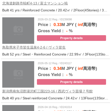
北海道釧路市暁町4-13 / 富士マンション暁
Built 41 yrs / Reinforced Concrete / 20.42㎡ / 2Floor(4Stories) / 32Units / Distance from the station.33
2026-03-22 Reg. / ID239098
Price：
0.33
M JPY (
inf
萬港幣)
Gross Yield：
-
%
Property details
鳥取県米子市皆生温泉4-2-6 / ヴィラ皆生
Built 52 yrs / Steel・Reinforced Concrete / 22.99㎡ / 3Floor(13Stories) / 138Units / Distance from the station.
2026-05-12 Reg. / ID243117
Price：
0.34
M JPY (
inf
萬港幣)
Gross Yield：
-
%
Property details
新潟県南魚沼郡湯沢町三国223-16 / 西武ヴィラ苗場７号館
Built 40 yrs / Steel reinforced Concrete / 24.42㎡ / 13Floor(13Stories) / 372Units / Distance from the station.
2026-04-16 Reg. / ID241014