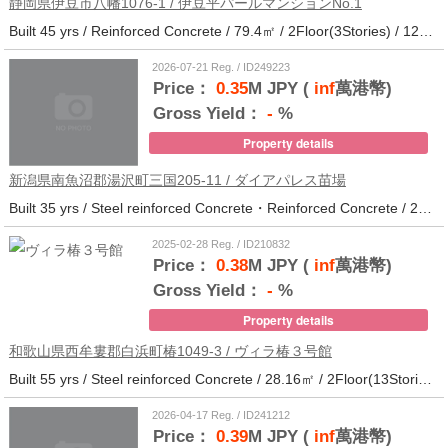
静岡県伊豆市八幡1076-1 / 伊豆平パールマンションNo.1
Built 45 yrs / Reinforced Concrete / 79.4㎡ / 2Floor(3Stories) / 12Units / Distance from the station.123
2026-07-21 Reg. / ID249223
Price：
0.35
M JPY (
inf
萬港幣)
Gross Yield：
-
%
Property details
新潟県南魚沼郡湯沢町三国205-11 / ダイアパレス苗場
Built 35 yrs / Steel reinforced Concrete・Reinforced Concrete / 27.62㎡ / 3Floor(14Stories) / 214Units / Distance from the station.265
2025-02-28 Reg. / ID210832
Price：
0.38
M JPY (
inf
萬港幣)
Gross Yield：
-
%
Property details
和歌山県西牟婁郡白浜町椿1049-3 / ヴィラ椿３号館
Built 55 yrs / Steel reinforced Concrete / 28.16㎡ / 2Floor(13Stories) / 73Units / Distance from the station.20
2026-04-17 Reg. / ID241212
Price：
0.39
M JPY (
inf
萬港幣)