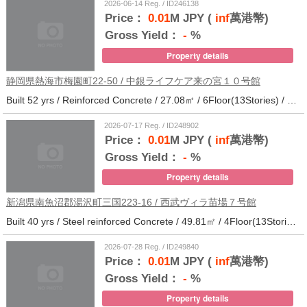
2026-06-14 Reg. / ID246138
Price：
0.01
M JPY (
inf
萬港幣)
Gross Yield：
-
%
Property details
静岡県熱海市梅園町22-50 / 中銀ライフケア来の宮１０号館
Built 52 yrs / Reinforced Concrete / 27.08㎡ / 6Floor(13Stories) / 257Units / Distance from the station.14
2026-07-17 Reg. / ID248902
Price：
0.01
M JPY (
inf
萬港幣)
Gross Yield：
-
%
Property details
新潟県南魚沼郡湯沢町三国223-16 / 西武ヴィラ苗場７号館
Built 40 yrs / Steel reinforced Concrete / 49.81㎡ / 4Floor(13Stories) / 370Units / Distance from the station.
2026-07-28 Reg. / ID249840
Price：
0.01
M JPY (
inf
萬港幣)
Gross Yield：
-
%
Property details