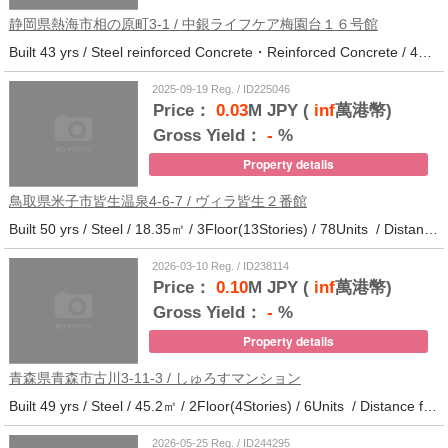
静岡県熱海市相の原町3-1 / 中銀ライフケア梅園台１６号館
Built 43 yrs / Steel reinforced Concrete・Reinforced Concrete / 44.37㎡ / 14Floor(14Stories) / 294Units / Distance from the station.25
2025-09-19 Reg. / ID225046
Price：
0.03
M JPY (
inf
萬港幣)
Gross Yield：
-
%
Property details
鳥取県米子市皆生温泉4-6-7 / ヴィラ皆生２番館
Built 50 yrs / Steel / 18.35㎡ / 3Floor(13Stories) / 78Units / Distance from the station.
2026-03-10 Reg. / ID238114
Price：
0.10
M JPY (
inf
萬港幣)
Gross Yield：
-
%
Property details
青森県青森市古川3-11-3 / しゅろすマンション
Built 49 yrs / Steel / 45.2㎡ / 2Floor(4Stories) / 6Units / Distance from the station.11
2026-05-25 Reg. / ID244295