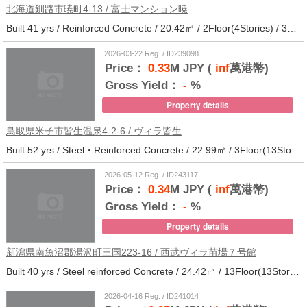
北海道釧路市暁町4-13 / 富士マンション暁
Built 41 yrs / Reinforced Concrete / 20.42㎡ / 2Floor(4Stories) / 32Units / Distance from the station.33
2026-03-22 Reg. / ID239098
Price：
0.33
M JPY (
inf
萬港幣)
Gross Yield：
-
%
Property details
鳥取県米子市皆生温泉4-2-6 / ヴィラ皆生
Built 52 yrs / Steel・Reinforced Concrete / 22.99㎡ / 3Floor(13Stories) / 138Units / Distance from the station.
2026-05-12 Reg. / ID243117
Price：
0.34
M JPY (
inf
萬港幣)
Gross Yield：
-
%
Property details
新潟県南魚沼郡湯沢町三国223-16 / 西武ヴィラ苗場７号館
Built 40 yrs / Steel reinforced Concrete / 24.42㎡ / 13Floor(13Stories) / 372Units / Distance from the station.
2026-04-16 Reg. / ID241014