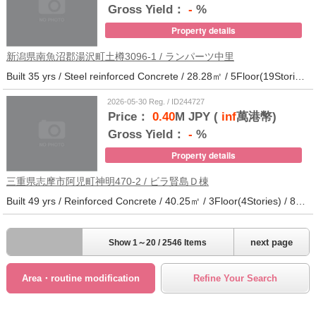
Gross Yield：
-
%
Property details
新潟県南魚沼郡湯沢町土樽3096-1 / ランパーツ中里
Built 35 yrs / Steel reinforced Concrete / 28.28㎡ / 5Floor(19Stories) / 309Units / Distance from the station.33
2026-05-30 Reg. / ID244727
Price：
0.40
M JPY (
inf
萬港幣)
Gross Yield：
-
%
Property details
三重県志摩市阿児町神明470-2 / ビラ賢島Ｄ棟
Built 49 yrs / Reinforced Concrete / 40.25㎡ / 3Floor(4Stories) / 88Units / Distance from the station.14
next page
Show 1～20 / 2546 Items
Area・routine modification
Refine Your Search