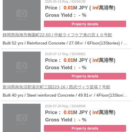
2026-06-14 Reg. / ID246138
Price：
0.01
M JPY (
inf
萬港幣)
Gross Yield：
-
%
Property details
静岡県熱海市梅園町22-50 / 中銀ライフケア来の宮１０号館
Built 52 yrs / Reinforced Concrete / 27.08㎡ / 6Floor(13Stories) / 257Units / Distance from the station.14
2026-07-17 Reg. / ID248902
Price：
0.01
M JPY (
inf
萬港幣)
Gross Yield：
-
%
Property details
新潟県南魚沼郡湯沢町三国223-16 / 西武ヴィラ苗場７号館
Built 40 yrs / Steel reinforced Concrete / 49.81㎡ / 4Floor(13Stories) / 370Units / Distance from the station.
2026-07-28 Reg. / ID249840
Price：
0.01
M JPY (
inf
萬港幣)
Gross Yield：
-
%
Property details