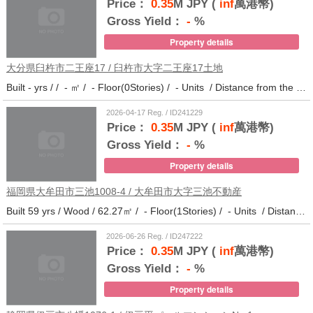
Price：
0.35
M JPY (
inf
萬港幣)
Gross Yield：
-
%
Property details
大分県臼杵市二王座17 / 臼杵市大字二王座17土地
Built - yrs / / - ㎡ / - Floor(0Stories) / - Units / Distance from the station.10
2026-04-17 Reg. / ID241229
Price：
0.35
M JPY (
inf
萬港幣)
Gross Yield：
-
%
Property details
福岡県大牟田市三池1008-4 / 大牟田市大字三池不動産
Built 59 yrs / Wood / 62.27㎡ / - Floor(1Stories) / - Units / Distance from the station.33
2026-06-26 Reg. / ID247222
Price：
0.35
M JPY (
inf
萬港幣)
Gross Yield：
-
%
Property details