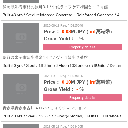
静岡県熱海市相の原町3-1 / 中銀ライフケア梅園台１６号館
Built 43 yrs / Steel reinforced Concrete・Reinforced Concrete / 44.37㎡ / 14Floor(14Stories) / 294Units / Distance from the station.25
2025-09-19 Reg. / ID225046
Price：
0.03
M JPY (
inf
萬港幣)
Gross Yield：
-
%
Property details
鳥取県米子市皆生温泉4-6-7 / ヴィラ皆生２番館
Built 50 yrs / Steel / 18.35㎡ / 3Floor(13Stories) / 78Units / Distance from the station.
2026-03-10 Reg. / ID238114
Price：
0.10
M JPY (
inf
萬港幣)
Gross Yield：
-
%
Property details
青森県青森市古川3-11-3 / しゅろすマンション
Built 49 yrs / Steel / 45.2㎡ / 2Floor(4Stories) / 6Units / Distance from the station.11
2026-05-25 Reg. / ID244295