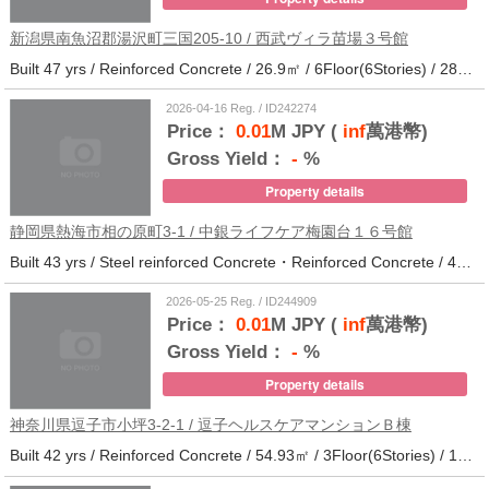
新潟県南魚沼郡湯沢町三国205-10 / 西武ヴィラ苗場３号館
Built 47 yrs / Reinforced Concrete / 26.9㎡ / 6Floor(6Stories) / 286Units / Distance from the station.
2026-04-16 Reg. / ID242274
Price：
0.01
M JPY (
inf
萬港幣)
Gross Yield：
-
%
Property details
静岡県熱海市相の原町3-1 / 中銀ライフケア梅園台１６号館
Built 43 yrs / Steel reinforced Concrete・Reinforced Concrete / 44.37㎡ / 5Floor(14Stories) / 294Units / Distance from the station.25
2026-05-25 Reg. / ID244909
Price：
0.01
M JPY (
inf
萬港幣)
Gross Yield：
-
%
Property details
神奈川県逗子市小坪3-2-1 / 逗子ヘルスケアマンションＢ棟
Built 42 yrs / Reinforced Concrete / 54.93㎡ / 3Floor(6Stories) / 101Units / Distance from the station.