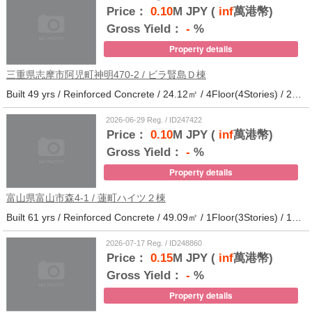
Price：
0.10
M JPY (
inf
萬港幣)
Gross Yield：
-
%
Property details
三重県志摩市阿児町神明470-2 / ビラ賢島Ｄ棟
Built 49 yrs / Reinforced Concrete / 24.12㎡ / 4Floor(4Stories) / 25Units / Distance from the station.14
2026-06-29 Reg. / ID247422
Price：
0.10
M JPY (
inf
萬港幣)
Gross Yield：
-
%
Property details
富山県富山市森4-1 / 蓮町ハイツ２棟
Built 61 yrs / Reinforced Concrete / 49.09㎡ / 1Floor(3Stories) / 12Units / Distance from the station.9
2026-07-17 Reg. / ID248860
Price：
0.15
M JPY (
inf
萬港幣)
Gross Yield：
-
%
Property details