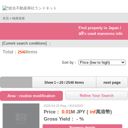
首頁
>
物業搜索
Find property in Japan /
Real estate investment
all
's used mansions info
[Current search conditions] ：
Total：
Items
2546
Sort by：
next page
Show 1～20 / 2546 Items
Refine Your Search
Area・routine modification
2026-04-25 Reg. / ID242029
Price：
0.01
M JPY (
inf
萬港幣)
Gross Yield：
-
%
Property details