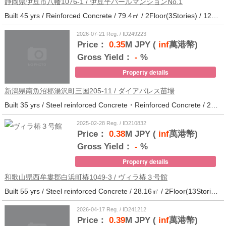
静岡県伊豆市八幡1076-1 / 伊豆平パールマンションNo.1
Built 45 yrs / Reinforced Concrete / 79.4㎡ / 2Floor(3Stories) / 12Units / Distance from the station.123
2026-07-21 Reg. / ID249223
Price：
0.35
M JPY (
inf
萬港幣)
Gross Yield：
-
%
Property details
新潟県南魚沼郡湯沢町三国205-11 / ダイアパレス苗場
Built 35 yrs / Steel reinforced Concrete・Reinforced Concrete / 27.62㎡ / 3Floor(14Stories) / 214Units / Distance from the station.265
2025-02-28 Reg. / ID210832
Price：
0.38
M JPY (
inf
萬港幣)
Gross Yield：
-
%
Property details
和歌山県西牟婁郡白浜町椿1049-3 / ヴィラ椿３号館
Built 55 yrs / Steel reinforced Concrete / 28.16㎡ / 2Floor(13Stories) / 73Units / Distance from the station.20
2026-04-17 Reg. / ID241212
Price：
0.39
M JPY (
inf
萬港幣)