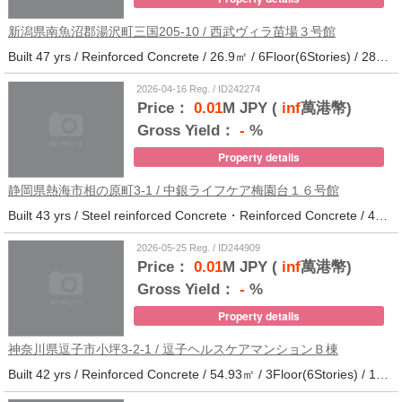
新潟県南魚沼郡湯沢町三国205-10 / 西武ヴィラ苗場３号館
Built 47 yrs / Reinforced Concrete / 26.9㎡ / 6Floor(6Stories) / 286Units / Distance from the station.
2026-04-16 Reg. / ID242274
Price：
0.01
M JPY (
inf
萬港幣)
Gross Yield：
-
%
Property details
静岡県熱海市相の原町3-1 / 中銀ライフケア梅園台１６号館
Built 43 yrs / Steel reinforced Concrete・Reinforced Concrete / 44.37㎡ / 5Floor(14Stories) / 294Units / Distance from the station.25
2026-05-25 Reg. / ID244909
Price：
0.01
M JPY (
inf
萬港幣)
Gross Yield：
-
%
Property details
神奈川県逗子市小坪3-2-1 / 逗子ヘルスケアマンションＢ棟
Built 42 yrs / Reinforced Concrete / 54.93㎡ / 3Floor(6Stories) / 101Units / Distance from the station.