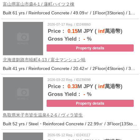
富山県富山市森4-1 / 蓮町ハイツ２棟
Built 61 yrs / Reinforced Concrete / 49.09㎡ / 1Floor(3Stories) / 12Units / Distance from the station.9
2026-07-17 Reg. / ID248860
Price：
0.15
M JPY (
inf
萬港幣)
Gross Yield：
-
%
Property details
北海道釧路市暁町4-13 / 富士マンション暁
Built 41 yrs / Reinforced Concrete / 20.42㎡ / 2Floor(4Stories) / 32Units / Distance from the station.33
2026-03-22 Reg. / ID239098
Price：
0.33
M JPY (
inf
萬港幣)
Gross Yield：
-
%
Property details
鳥取県米子市皆生温泉4-2-6 / ヴィラ皆生
Built 52 yrs / Steel・Reinforced Concrete / 22.99㎡ / 3Floor(13Stories) / 138Units / Distance from the station.
2026-05-12 Reg. / ID243117