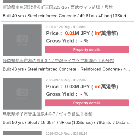
新潟県南魚沼郡湯沢町三国223-16 / 西武ヴィラ苗場７号館
Built 40 yrs / Steel reinforced Concrete / 49.81㎡ / 4Floor(13Stories) / 370Units / Distance from the station.
2026-07-28 Reg. / ID249840
Price：
0.01
M JPY (
inf
萬港幣)
Gross Yield：
-
%
Property details
静岡県熱海市相の原町3-1 / 中銀ライフケア梅園台１６号館
Built 43 yrs / Steel reinforced Concrete・Reinforced Concrete / 44.37㎡ / 14Floor(14Stories) / 294Units / Distance from the station.25
2025-09-19 Reg. / ID225046
Price：
0.03
M JPY (
inf
萬港幣)
Gross Yield：
-
%
Property details
鳥取県米子市皆生温泉4-6-7 / ヴィラ皆生２番館
Built 50 yrs / Steel / 18.35㎡ / 3Floor(13Stories) / 78Units / Distance from the station.
2026-03-10 Reg. / ID238114