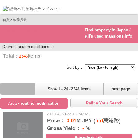
首頁
>
物業搜索
Find property in Japan /
Real estate investment
all
's used mansions info
[Current search conditions] ：
Total：
Items
2346
Sort by：
next page
Show 1～20 / 2346 Items
Refine Your Search
Area・routine modification
2026-04-25 Reg. / ID242029
Price：
0.01
M JPY (
inf
萬港幣)
Gross Yield：
-
%
Property details