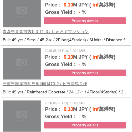
Price：
0.10
M JPY (
inf
萬港幣)
Gross Yield：
-
%
Property details
青森県青森市古川3-11-3 / しゅろすマンション
Built 49 yrs / Steel / 45.2㎡ / 2Floor(4Stories) / 6Units / Distance from the station.11
2026-05-25 Reg. / ID244295
Price：
0.10
M JPY (
inf
萬港幣)
Gross Yield：
-
%
Property details
三重県志摩市阿児町神明470-2 / ビラ賢島Ｄ棟
Built 49 yrs / Reinforced Concrete / 24.12㎡ / 4Floor(4Stories) / 25Units / Distance from the station.14
2026-06-29 Reg. / ID247422
Price：
0.10
M JPY (
inf
萬港幣)
Gross Yield：
-
%
Property details