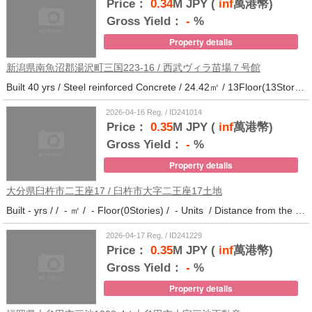
Price：
0.34
M JPY (
inf
萬港幣)
Gross Yield：
-
%
Property details
新潟県南魚沼郡湯沢町三国223-16 / 西武ヴィラ苗場７号館
Built 40 yrs / Steel reinforced Concrete / 24.42㎡ / 13Floor(13Stories) / 372Units / Distance from the station.
2026-04-16 Reg. / ID241014
Price：
0.35
M JPY (
inf
萬港幣)
Gross Yield：
-
%
Property details
大分県臼杵市二王座17 / 臼杵市大字二王座17土地
Built - yrs / / - ㎡ / - Floor(0Stories) / - Units / Distance from the station.10
2026-04-17 Reg. / ID241229
Price：
0.35
M JPY (
inf
萬港幣)
Gross Yield：
-
%
Property details