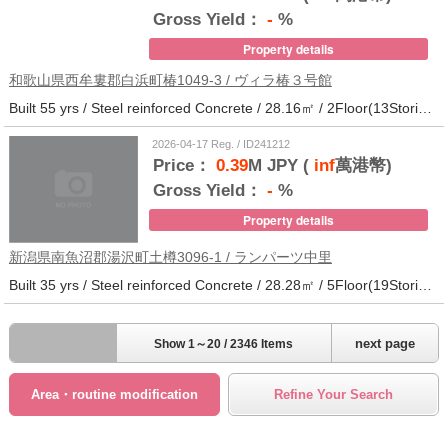
Gross Yield：
-
%
Property details
和歌山県西牟婁郡白浜町椿1049-3 / ヴィラ椿３号館
Built 55 yrs / Steel reinforced Concrete / 28.16㎡ / 2Floor(13Stories) / 73Units / Distance from the station.20
2026-04-17 Reg. / ID241212
Price：
0.39
M JPY (
inf
萬港幣)
Gross Yield：
-
%
Property details
新潟県南魚沼郡湯沢町土樽3096-1 / ランパーツ中里
Built 35 yrs / Steel reinforced Concrete / 28.28㎡ / 5Floor(19Stories) / 309Units / Distance from the station.33
next page
Show 1～20 / 2346 Items
Area・routine modification
Refine Your Search