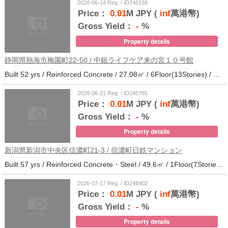
2026-06-14 Reg. / ID246138
Price：
0.01
M JPY (
inf
萬港幣)
Gross Yield：
-
%
Property details
静岡県熱海市梅園町22-50 / 中銀ライフケア来の宮１０号館
Built 52 yrs / Reinforced Concrete / 27.08㎡ / 6Floor(13Stories) / 257Units / Distance from the station.14
2026-06-21 Reg. / ID246785
Price：
0.01
M JPY (
inf
萬港幣)
Gross Yield：
-
%
Property details
新潟県新潟市中央区信濃町21-3 / 信濃町日鉄マンション
Built 57 yrs / Reinforced Concrete・Steel / 49.6㎡ / 1Floor(7Stories) / 21Units / Distance from the station.10
2026-07-17 Reg. / ID248902
Price：
0.01
M JPY (
inf
萬港幣)
Gross Yield：
-
%
Property details