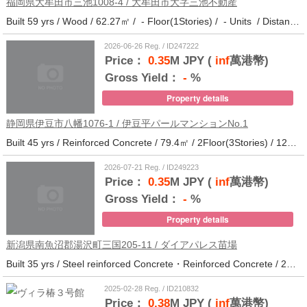
福岡県大牟田市三池1008-4 / 大牟田市大字三池不動産
Built 59 yrs / Wood / 62.27㎡ / - Floor(1Stories) / - Units / Distance from the station.33
2026-06-26 Reg. / ID247222
Price：
0.35
M JPY (
inf
萬港幣)
Gross Yield：
-
%
Property details
静岡県伊豆市八幡1076-1 / 伊豆平パールマンションNo.1
Built 45 yrs / Reinforced Concrete / 79.4㎡ / 2Floor(3Stories) / 12Units / Distance from the station.123
2026-07-21 Reg. / ID249223
Price：
0.35
M JPY (
inf
萬港幣)
Gross Yield：
-
%
Property details
新潟県南魚沼郡湯沢町三国205-11 / ダイアパレス苗場
Built 35 yrs / Steel reinforced Concrete・Reinforced Concrete / 27.62㎡ / 3Floor(14Stories) / 214Units / Distance from the station.265
2025-02-28 Reg. / ID210832
Price：
0.38
M JPY (
inf
萬港幣)