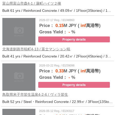
富山県富山市森4-1 / 蓮町ハイツ２棟
Built 61 yrs / Reinforced Concrete / 49.09㎡ / 1Floor(3Stories) / 12Units / Distance from the station.9
2026-07-17 Reg. / ID248860
Price：
0.15
M JPY (
inf
萬港幣)
Gross Yield：
-
%
Property details
北海道釧路市暁町4-13 / 富士マンション暁
Built 41 yrs / Reinforced Concrete / 20.42㎡ / 2Floor(4Stories) / 32Units / Distance from the station.33
2026-03-22 Reg. / ID239098
Price：
0.33
M JPY (
inf
萬港幣)
Gross Yield：
-
%
Property details
鳥取県米子市皆生温泉4-2-6 / ヴィラ皆生
Built 52 yrs / Steel・Reinforced Concrete / 22.99㎡ / 3Floor(13Stories) / 138Units / Distance from the station.
2026-05-12 Reg. / ID243117