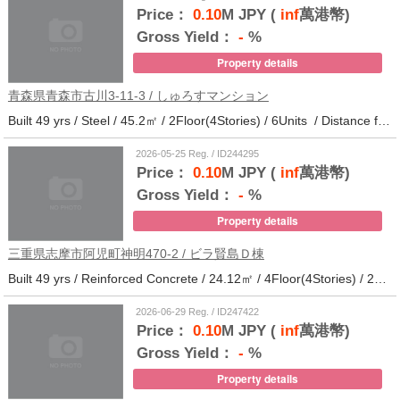
Price：
0.10
M JPY (
inf
萬港幣)
Gross Yield：
-
%
Property details
青森県青森市古川3-11-3 / しゅろすマンション
Built 49 yrs / Steel / 45.2㎡ / 2Floor(4Stories) / 6Units / Distance from the station.11
2026-05-25 Reg. / ID244295
Price：
0.10
M JPY (
inf
萬港幣)
Gross Yield：
-
%
Property details
三重県志摩市阿児町神明470-2 / ビラ賢島Ｄ棟
Built 49 yrs / Reinforced Concrete / 24.12㎡ / 4Floor(4Stories) / 25Units / Distance from the station.14
2026-06-29 Reg. / ID247422
Price：
0.10
M JPY (
inf
萬港幣)
Gross Yield：
-
%
Property details