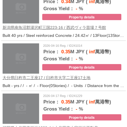
Price：
0.34
M JPY (
inf
萬港幣)
Gross Yield：
-
%
Property details
新潟県南魚沼郡湯沢町三国223-16 / 西武ヴィラ苗場７号館
Built 40 yrs / Steel reinforced Concrete / 24.42㎡ / 13Floor(13Stories) / 372Units / Distance from the station.
2026-04-16 Reg. / ID241014
Price：
0.35
M JPY (
inf
萬港幣)
Gross Yield：
-
%
Property details
大分県臼杵市二王座17 / 臼杵市大字二王座17土地
Built - yrs / / - ㎡ / - Floor(0Stories) / - Units / Distance from the station.10
2026-04-17 Reg. / ID241229
Price：
0.35
M JPY (
inf
萬港幣)
Gross Yield：
-
%
Property details