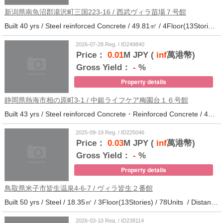
新潟県南魚沼郡湯沢町三国223-16 / 西武ヴィラ苗場７号館
Built 40 yrs / Steel reinforced Concrete / 49.81㎡ / 4Floor(13Stories) / 370Units / Distance from the station.
2026-07-28 Reg. / ID249840
Price：
0.01
M JPY (
inf
萬港幣)
Gross Yield：
-
%
Property details
静岡県熱海市相の原町3-1 / 中銀ライフケア梅園台１６号館
Built 43 yrs / Steel reinforced Concrete・Reinforced Concrete / 44.37㎡ / 14Floor(14Stories) / 294Units / Distance from the station.25
2025-09-19 Reg. / ID225046
Price：
0.03
M JPY (
inf
萬港幣)
Gross Yield：
-
%
Property details
鳥取県米子市皆生温泉4-6-7 / ヴィラ皆生２番館
Built 50 yrs / Steel / 18.35㎡ / 3Floor(13Stories) / 78Units / Distance from the station.
2026-03-10 Reg. / ID238114