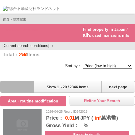
首頁
>
物業搜索
Find property in Japan /
Real estate investment
all
's used mansions info
[Current search conditions] ：
Total：
Items
2346
Sort by：
next page
Show 1～20 / 2346 Items
Refine Your Search
Area・routine modification
2026-04-25 Reg. / ID242029
Price：
0.01
M JPY (
inf
萬港幣)
Gross Yield：
-
%
Property details