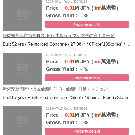
2026-06-14 Reg. / ID246138
Price：
0.01
M JPY (
inf
萬港幣)
Gross Yield：
-
%
Property details
静岡県熱海市梅園町22-50 / 中銀ライフケア来の宮１０号館
Built 52 yrs / Reinforced Concrete / 27.08㎡ / 6Floor(13Stories) / 257Units / Distance from the station.14
2026-06-21 Reg. / ID246785
Price：
0.01
M JPY (
inf
萬港幣)
Gross Yield：
-
%
Property details
新潟県新潟市中央区信濃町21-3 / 信濃町日鉄マンション
Built 57 yrs / Reinforced Concrete・Steel / 49.6㎡ / 1Floor(7Stories) / 21Units / Distance from the station.10
2026-07-17 Reg. / ID248902
Price：
0.01
M JPY (
inf
萬港幣)
Gross Yield：
-
%
Property details