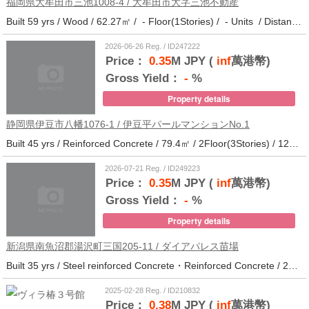
福岡県大牟田市三池1008-4 / 大牟田市大字三池不動産
Built 59 yrs / Wood / 62.27㎡ / - Floor(1Stories) / - Units / Distance from the station.33
2026-06-26 Reg. / ID247222
Price：
0.35
M JPY (
inf
萬港幣)
Gross Yield：
-
%
Property details
静岡県伊豆市八幡1076-1 / 伊豆平パールマンションNo.1
Built 45 yrs / Reinforced Concrete / 79.4㎡ / 2Floor(3Stories) / 12Units / Distance from the station.123
2026-07-21 Reg. / ID249223
Price：
0.35
M JPY (
inf
萬港幣)
Gross Yield：
-
%
Property details
新潟県南魚沼郡湯沢町三国205-11 / ダイアパレス苗場
Built 35 yrs / Steel reinforced Concrete・Reinforced Concrete / 27.62㎡ / 3Floor(14Stories) / 214Units / Distance from the station.265
2025-02-28 Reg. / ID210832
Price：
0.38
M JPY (
inf
萬港幣)