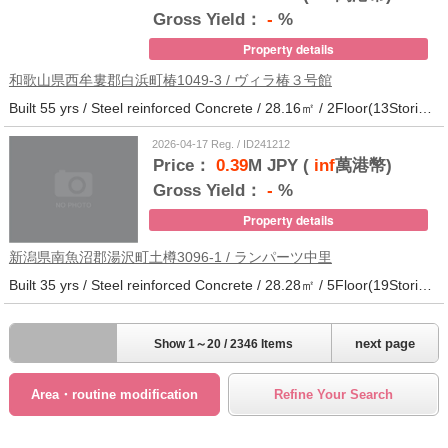
Gross Yield：
-
%
Property details
和歌山県西牟婁郡白浜町椿1049-3 / ヴィラ椿３号館
Built 55 yrs / Steel reinforced Concrete / 28.16㎡ / 2Floor(13Stories) / 73Units / Distance from the station.20
2026-04-17 Reg. / ID241212
Price：
0.39
M JPY (
inf
萬港幣)
Gross Yield：
-
%
Property details
新潟県南魚沼郡湯沢町土樽3096-1 / ランパーツ中里
Built 35 yrs / Steel reinforced Concrete / 28.28㎡ / 5Floor(19Stories) / 309Units / Distance from the station.33
next page
Show 1～20 / 2346 Items
Area・routine modification
Refine Your Search