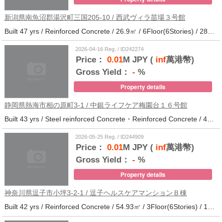
新潟県南魚沼郡湯沢町三国205-10 / 西武ヴィラ苗場３号館
Built 47 yrs / Reinforced Concrete / 26.9㎡ / 6Floor(6Stories) / 286Units / Distance from the station.
2026-04-16 Reg. / ID242274
Price：
0.01
M JPY (
inf
萬港幣)
Gross Yield：
-
%
Property details
静岡県熱海市相の原町3-1 / 中銀ライフケア梅園台１６号館
Built 43 yrs / Steel reinforced Concrete・Reinforced Concrete / 44.37㎡ / 5Floor(14Stories) / 294Units / Distance from the station.25
2026-05-25 Reg. / ID244909
Price：
0.01
M JPY (
inf
萬港幣)
Gross Yield：
-
%
Property details
神奈川県逗子市小坪3-2-1 / 逗子ヘルスケアマンションＢ棟
Built 42 yrs / Reinforced Concrete / 54.93㎡ / 3Floor(6Stories) / 101Units / Distance from the station.