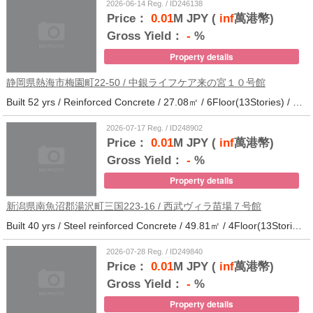
2026-06-14 Reg. / ID246138
Price：
0.01
M JPY (
inf
萬港幣)
Gross Yield：
-
%
Property details
静岡県熱海市梅園町22-50 / 中銀ライフケア来の宮１０号館
Built 52 yrs / Reinforced Concrete / 27.08㎡ / 6Floor(13Stories) / 257Units / Distance from the station.14
2026-07-17 Reg. / ID248902
Price：
0.01
M JPY (
inf
萬港幣)
Gross Yield：
-
%
Property details
新潟県南魚沼郡湯沢町三国223-16 / 西武ヴィラ苗場７号館
Built 40 yrs / Steel reinforced Concrete / 49.81㎡ / 4Floor(13Stories) / 370Units / Distance from the station.
2026-07-28 Reg. / ID249840
Price：
0.01
M JPY (
inf
萬港幣)
Gross Yield：
-
%
Property details