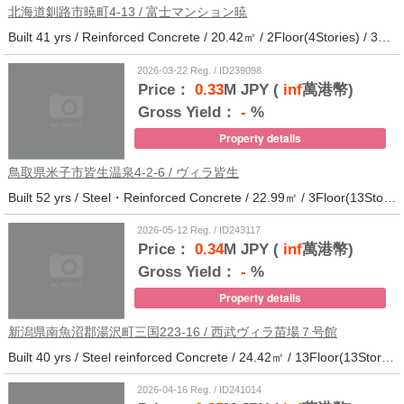
北海道釧路市暁町4-13 / 富士マンション暁
Built 41 yrs / Reinforced Concrete / 20.42㎡ / 2Floor(4Stories) / 32Units / Distance from the station.33
2026-03-22 Reg. / ID239098
Price：
0.33
M JPY (
inf
萬港幣)
Gross Yield：
-
%
Property details
鳥取県米子市皆生温泉4-2-6 / ヴィラ皆生
Built 52 yrs / Steel・Reinforced Concrete / 22.99㎡ / 3Floor(13Stories) / 138Units / Distance from the station.
2026-05-12 Reg. / ID243117
Price：
0.34
M JPY (
inf
萬港幣)
Gross Yield：
-
%
Property details
新潟県南魚沼郡湯沢町三国223-16 / 西武ヴィラ苗場７号館
Built 40 yrs / Steel reinforced Concrete / 24.42㎡ / 13Floor(13Stories) / 372Units / Distance from the station.
2026-04-16 Reg. / ID241014