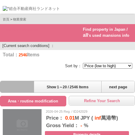
首頁
>
物業搜索
Find property in Japan /
Real estate investment
all
's used mansions info
[Current search conditions] ：
Total：
Items
2546
Sort by：
next page
Show 1～20 / 2546 Items
Refine Your Search
Area・routine modification
2026-04-25 Reg. / ID242029
Price：
0.01
M JPY (
inf
萬港幣)
Gross Yield：
-
%
Property details