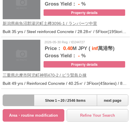
Gross Yield：
-
%
Property details
新潟県南魚沼郡湯沢町土樽3096-1 / ランパーツ中里
Built 35 yrs / Steel reinforced Concrete / 28.28㎡ / 5Floor(19Stories) / 309Units / Distance from the station.33
2026-05-30 Reg. / ID244727
Price：
0.40
M JPY (
inf
萬港幣)
Gross Yield：
-
%
Property details
三重県志摩市阿児町神明470-2 / ビラ賢島Ｄ棟
Built 49 yrs / Reinforced Concrete / 40.25㎡ / 3Floor(4Stories) / 88Units / Distance from the station.14
next page
Show 1～20 / 2546 Items
Area・routine modification
Refine Your Search