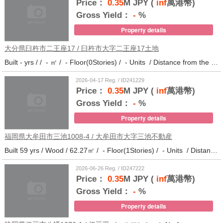
Price：
0.35
M JPY (
inf
萬港幣)
Gross Yield：
-
%
Property details
大分県臼杵市二王座17 / 臼杵市大字二王座17土地
Built - yrs / / - ㎡ / - Floor(0Stories) / - Units / Distance from the station.10
2026-04-17 Reg. / ID241229
Price：
0.35
M JPY (
inf
萬港幣)
Gross Yield：
-
%
Property details
福岡県大牟田市三池1008-4 / 大牟田市大字三池不動産
Built 59 yrs / Wood / 62.27㎡ / - Floor(1Stories) / - Units / Distance from the station.33
2026-06-26 Reg. / ID247222
Price：
0.35
M JPY (
inf
萬港幣)
Gross Yield：
-
%
Property details