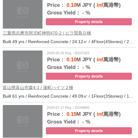
Price：
0.10
M JPY (
inf
萬港幣)
Gross Yield：
-
%
Property details
三重県志摩市阿児町神明470-2 / ビラ賢島Ｄ棟
Built 49 yrs / Reinforced Concrete / 24.12㎡ / 4Floor(4Stories) / 25Units / Distance from the station.14
2026-06-29 Reg. / ID247422
Price：
0.10
M JPY (
inf
萬港幣)
Gross Yield：
-
%
Property details
富山県富山市森4-1 / 蓮町ハイツ２棟
Built 61 yrs / Reinforced Concrete / 49.09㎡ / 1Floor(3Stories) / 12Units / Distance from the station.9
2026-07-17 Reg. / ID248860
Price：
0.15
M JPY (
inf
萬港幣)
Gross Yield：
-
%
Property details