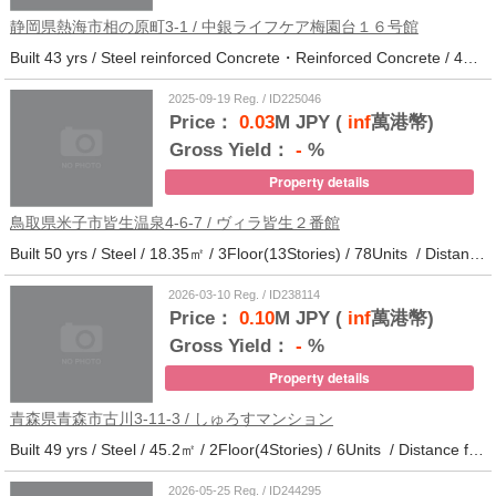
静岡県熱海市相の原町3-1 / 中銀ライフケア梅園台１６号館
Built 43 yrs / Steel reinforced Concrete・Reinforced Concrete / 44.37㎡ / 14Floor(14Stories) / 294Units / Distance from the station.25
2025-09-19 Reg. / ID225046
Price：
0.03
M JPY (
inf
萬港幣)
Gross Yield：
-
%
Property details
鳥取県米子市皆生温泉4-6-7 / ヴィラ皆生２番館
Built 50 yrs / Steel / 18.35㎡ / 3Floor(13Stories) / 78Units / Distance from the station.
2026-03-10 Reg. / ID238114
Price：
0.10
M JPY (
inf
萬港幣)
Gross Yield：
-
%
Property details
青森県青森市古川3-11-3 / しゅろすマンション
Built 49 yrs / Steel / 45.2㎡ / 2Floor(4Stories) / 6Units / Distance from the station.11
2026-05-25 Reg. / ID244295