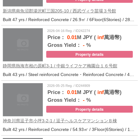
新潟県南魚沼郡湯沢町三国205-10 / 西武ヴィラ苗場３号館
Built 47 yrs / Reinforced Concrete / 26.9㎡ / 6Floor(6Stories) / 286Units / Distance from the station.
2026-04-16 Reg. / ID242274
Price：
0.01
M JPY (
inf
萬港幣)
Gross Yield：
-
%
Property details
静岡県熱海市相の原町3-1 / 中銀ライフケア梅園台１６号館
Built 43 yrs / Steel reinforced Concrete・Reinforced Concrete / 44.37㎡ / 5Floor(14Stories) / 294Units / Distance from the station.25
2026-05-25 Reg. / ID244909
Price：
0.01
M JPY (
inf
萬港幣)
Gross Yield：
-
%
Property details
神奈川県逗子市小坪3-2-1 / 逗子ヘルスケアマンションＢ棟
Built 42 yrs / Reinforced Concrete / 54.93㎡ / 3Floor(6Stories) / 101Units / Distance from the station.