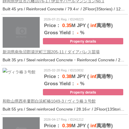
静岡県伊豆市八幡1076-1 / 伊豆平パールマンションNo.1
Built 45 yrs / Reinforced Concrete / 79.4㎡ / 2Floor(3Stories) / 12Units / Distance from the station.123
2026-07-21 Reg. / ID249223
Price：
0.35
M JPY (
inf
萬港幣)
Gross Yield：
-
%
Property details
新潟県南魚沼郡湯沢町三国205-11 / ダイアパレス苗場
Built 35 yrs / Steel reinforced Concrete・Reinforced Concrete / 27.62㎡ / 3Floor(14Stories) / 214Units / Distance from the station.265
2025-02-28 Reg. / ID210832
Price：
0.38
M JPY (
inf
萬港幣)
Gross Yield：
-
%
Property details
和歌山県西牟婁郡白浜町椿1049-3 / ヴィラ椿３号館
Built 55 yrs / Steel reinforced Concrete / 28.16㎡ / 2Floor(13Stories) / 73Units / Distance from the station.20
2026-04-17 Reg. / ID241212
Price：
0.39
M JPY (
inf
萬港幣)