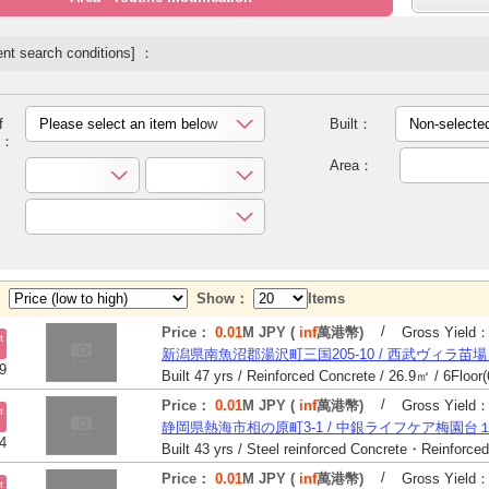
nt search conditions] ：
f
Please select an item below
Built：
Non-selecte
y：
Area：
y：
Show：
Items
/
Price：
0.01
M JPY (
inf
萬港幣)
Gross Yield
t
新潟県南魚沼郡湯沢町三国205-10 / 西武ヴィラ苗
9
/
Price：
0.01
M JPY (
inf
萬港幣)
Gross Yield
t
静岡県熱海市相の原町3-1 / 中銀ライフケア梅園台
4
/
Price：
0.01
M JPY (
inf
萬港幣)
Gross Yield
t