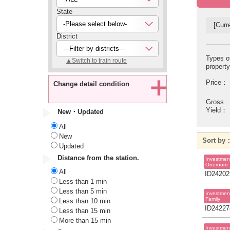
State
-Please select below-
[Curre
District
---Filter by districts---
Types o
▲Switch to train route
propert
Price：
Change detail condition
Gross
Yield：
New・Updated
All
New
Sort b
Updated
Distance from the station.
Investmen
Oneroom
All
ID24202
Less than 1 min
Less than 5 min
Investmen
Family
Less than 10 min
ID24227
Less than 15 min
More than 15 min
Investmen