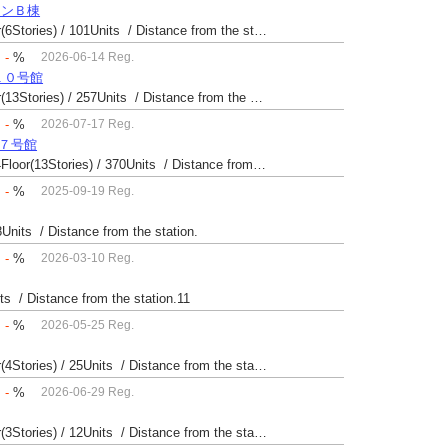
ョンＢ棟
Built 42 yrs / Reinforced Concrete / 54.93㎡ / 3Floor(6Stories) / 101Units / Distance from the station.
：
-
%
2026-06-14 Reg.
１０号館
Built 52 yrs / Reinforced Concrete / 27.08㎡ / 6Floor(13Stories) / 257Units / Distance from the station.14
：
-
%
2026-07-17 Reg.
場７号館
Built 40 yrs / Steel reinforced Concrete / 49.81㎡ / 4Floor(13Stories) / 370Units / Distance from the station.
：
-
%
2025-09-19 Reg.
8Units / Distance from the station.
：
-
%
2026-03-10 Reg.
its / Distance from the station.11
：
-
%
2026-05-25 Reg.
Built 49 yrs / Reinforced Concrete / 24.12㎡ / 4Floor(4Stories) / 25Units / Distance from the station.14
：
-
%
2026-06-29 Reg.
Built 61 yrs / Reinforced Concrete / 49.09㎡ / 1Floor(3Stories) / 12Units / Distance from the station.9