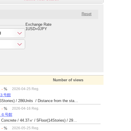
Reset
Exchange Rate
1USD=0JPY
d
Number of views
：
-
%
2026-04-25 Reg.
場３号館
Built 47 yrs / Reinforced Concrete / 26.9㎡ / 6Floor(6Stories) / 286Units / Distance from the station.
：
-
%
2026-04-16 Reg.
１６号館
Built 43 yrs / Steel reinforced Concrete・Reinforced Concrete / 44.37㎡ / 5Floor(14Stories) / 294Units / Distance from the station.25
：
-
%
2026-05-25 Reg.