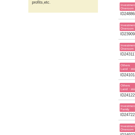
profits,etc.
Investmen
Oneroom
ID24886
Investmen
Oneroom
ID23909
Investmen
Oneroom
ID24311
Others
Land・sto
ID24101
Others
Land・sto
ID24122
Investmen
Family
ID24722
Investmen
Oneroom
ID24922