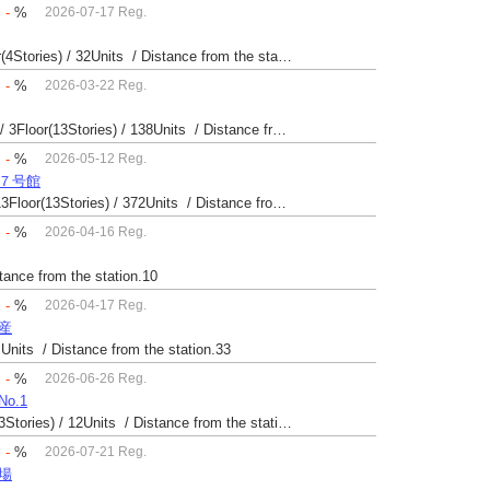
：
-
%
2026-07-17 Reg.
Built 41 yrs / Reinforced Concrete / 20.42㎡ / 2Floor(4Stories) / 32Units / Distance from the station.33
：
-
%
2026-03-22 Reg.
Built 52 yrs / Steel・Reinforced Concrete / 22.99㎡ / 3Floor(13Stories) / 138Units / Distance from the station.
：
-
%
2026-05-12 Reg.
場７号館
Built 40 yrs / Steel reinforced Concrete / 24.42㎡ / 13Floor(13Stories) / 372Units / Distance from the station.
：
-
%
2026-04-16 Reg.
stance from the station.10
：
-
%
2026-04-17 Reg.
動産
 Units / Distance from the station.33
：
-
%
2026-06-26 Reg.
o.1
Built 45 yrs / Reinforced Concrete / 79.4㎡ / 2Floor(3Stories) / 12Units / Distance from the station.123
：
-
%
2026-07-21 Reg.
苗場