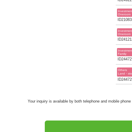
Investmen
Oneroom
ID21083
Investmen
Oneroom
ID24121
Investmen
Family
ID24472
Others
Land・sto
ID24472
Your inquiry is available by both telephone and mobile phone