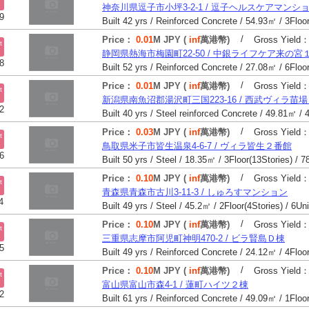
神奈川県逗子市小坪3-2-1 / 逗子ヘルスケアマンシ
9
/
Price：
0.01
M JPY (
inf
萬港幣)
Gross Yield
t
静岡県熱海市梅園町22-50 / 中銀ライフケア来の宮
8
/
Price：
0.01
M JPY (
inf
萬港幣)
Gross Yield
t
新潟県南魚沼郡湯沢町三国223-16 / 西武ヴィラ苗
2
/
Price：
0.03
M JPY (
inf
萬港幣)
Gross Yield
t
鳥取県米子市皆生温泉4-6-7 / ヴィラ皆生２番館
6
Built 50 yrs / Steel / 18.35㎡ / 3Floor(13Stories) / 7
/
Price：
0.10
M JPY (
inf
萬港幣)
Gross Yield
t
青森県青森市古川3-11-3 / しゅろすマンション
4
Built 49 yrs / Steel / 45.2㎡ / 2Floor(4Stories) / 6Un
/
Price：
0.10
M JPY (
inf
萬港幣)
Gross Yield
t
三重県志摩市阿児町神明470-2 / ビラ賢島Ｄ棟
5
/
Price：
0.10
M JPY (
inf
萬港幣)
Gross Yield
t
富山県富山市森4-1 / 蓮町ハイツ２棟
2