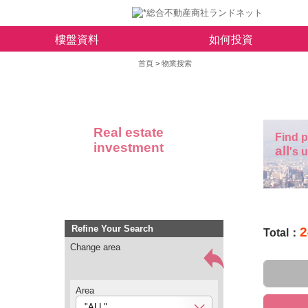
樓盤資料
如何投資
首頁
>
物業搜索
Real estate
Find p
investment
all
's 
Refine Your Search
2
Total：
Change area
Area
"ALL"