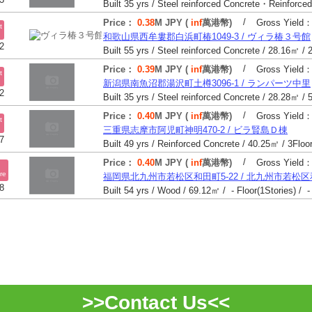
/
Price：
0.38
M JPY (
inf
萬港幣)
Gross Yield
t
和歌山県西牟婁郡白浜町椿1049-3 / ヴィラ椿３号館
2
/
Price：
0.39
M JPY (
inf
萬港幣)
Gross Yield
t
新潟県南魚沼郡湯沢町土樽3096-1 / ランパーツ中里
2
/
Price：
0.40
M JPY (
inf
萬港幣)
Gross Yield
t
三重県志摩市阿児町神明470-2 / ビラ賢島Ｄ棟
7
/
Price：
0.40
M JPY (
inf
萬港幣)
Gross Yield
re
福岡県北九州市若松区和田町5-22 / 北九州市若松
8
Built 54 yrs / Wood / 69.12㎡ / - Floor(1Stories) / -
>>Contact Us<<