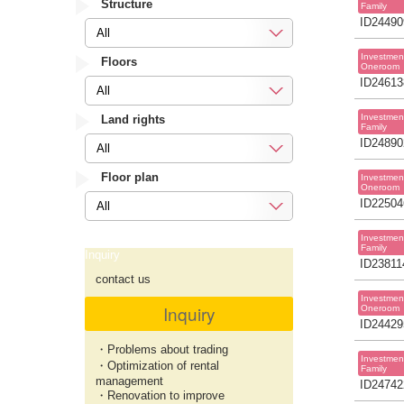
Structure
Family
ID24490
All
Investmen
Floors
Oneroom
ID24613
All
Investmen
Land rights
Family
ID24890
All
Floor plan
Investmen
Oneroom
ID22504
All
Investmen
Family
Inquiry
ID23811
contact us
Investmen
Inquiry
Oneroom
ID24429
・Problems about trading
Investmen
・Optimization of rental
Family
management
ID24742
・Renovation to improve