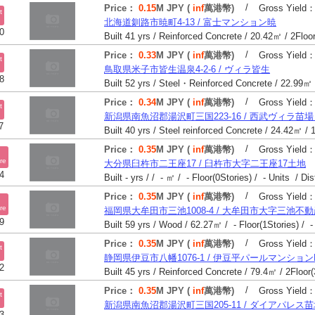
/
Price：
0.15
M JPY (
inf
萬港幣)
Gross Yield
t
北海道釧路市暁町4-13 / 富士マンション暁
0
/
Price：
0.33
M JPY (
inf
萬港幣)
Gross Yield
t
鳥取県米子市皆生温泉4-2-6 / ヴィラ皆生
8
/
Price：
0.34
M JPY (
inf
萬港幣)
Gross Yield
t
新潟県南魚沼郡湯沢町三国223-16 / 西武ヴィラ苗
7
/
Price：
0.35
M JPY (
inf
萬港幣)
Gross Yield
re
大分県臼杵市二王座17 / 臼杵市大字二王座17土地
4
Built - yrs / / - ㎡ / - Floor(0Stories) / - Units / Di
/
Price：
0.35
M JPY (
inf
萬港幣)
Gross Yield
re
福岡県大牟田市三池1008-4 / 大牟田市大字三池不
9
Built 59 yrs / Wood / 62.27㎡ / - Floor(1Stories) / -
/
Price：
0.35
M JPY (
inf
萬港幣)
Gross Yield
t
静岡県伊豆市八幡1076-1 / 伊豆平パールマンションN
2
/
Price：
0.35
M JPY (
inf
萬港幣)
Gross Yield
t
新潟県南魚沼郡湯沢町三国205-11 / ダイアパレス
3