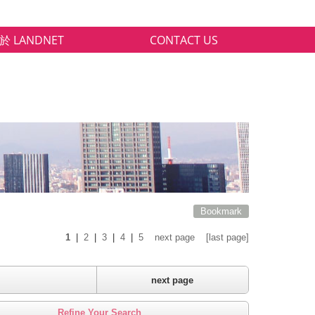
於 LANDNET
CONTACT US
Bookmark
1
|
2
|
3
|
4
|
5
next page
[last page]
next page
Refine Your Search