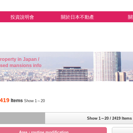
投資說明會
關於日本不動產
關
roperty in Japan /
used mansions info
419
Items
Show 1～20
Show 1～20 / 2419 Items
Area・routine modification