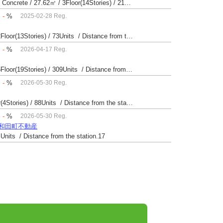
Built 35 yrs / Steel reinforced Concrete・Reinforced Concrete / 27.62㎡ / 3Floor(14Stories) / 214Units / Distance from the station.265
：
-
%
2025-02-28 Reg.
Built 55 yrs / Steel reinforced Concrete / 28.16㎡ / 2Floor(13Stories) / 73Units / Distance from the station.20
：
-
%
2026-04-17 Reg.
Built 35 yrs / Steel reinforced Concrete / 28.28㎡ / 5Floor(19Stories) / 309Units / Distance from the station.33
：
-
%
2026-05-30 Reg.
Built 49 yrs / Reinforced Concrete / 40.25㎡ / 3Floor(4Stories) / 88Units / Distance from the station.14
：
-
%
2026-05-30 Reg.
区和田町不動産
 Units / Distance from the station.17