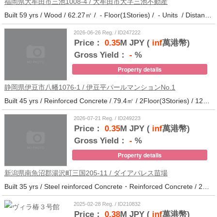
福岡県大牟田市三池1008-4 / 大牟田市大字三池不動産
Built 59 yrs / Wood / 62.27㎡ / - Floor(1Stories) / - Units / Distance from the station.33
2026-06-26 Reg. / ID247222
Price：
0.35
M JPY (
inf
萬港幣)
Gross Yield：
-
%
Property details
静岡県伊豆市八幡1076-1 / 伊豆平パールマンションNo.1
Built 45 yrs / Reinforced Concrete / 79.4㎡ / 2Floor(3Stories) / 12Units / Distance from the station.123
2026-07-21 Reg. / ID249223
Price：
0.35
M JPY (
inf
萬港幣)
Gross Yield：
-
%
Property details
新潟県南魚沼郡湯沢町三国205-11 / ダイアパレス苗場
Built 35 yrs / Steel reinforced Concrete・Reinforced Concrete / 27.62㎡ / 3Floor(14Stories) / 214Units / Distance from the station.265
2025-02-28 Reg. / ID210832
Price：
0.38
M JPY (
inf
萬港幣)