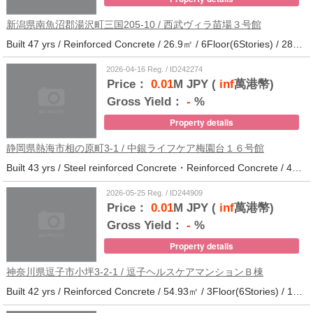
新潟県南魚沼郡湯沢町三国205-10 / 西武ヴィラ苗場３号館
Built 47 yrs / Reinforced Concrete / 26.9㎡ / 6Floor(6Stories) / 286Units / Distance from the station.
2026-04-16 Reg. / ID242274
Price：
0.01
M JPY (
inf
萬港幣)
Gross Yield：
-
%
Property details
静岡県熱海市相の原町3-1 / 中銀ライフケア梅園台１６号館
Built 43 yrs / Steel reinforced Concrete・Reinforced Concrete / 44.37㎡ / 5Floor(14Stories) / 294Units / Distance from the station.25
2026-05-25 Reg. / ID244909
Price：
0.01
M JPY (
inf
萬港幣)
Gross Yield：
-
%
Property details
神奈川県逗子市小坪3-2-1 / 逗子ヘルスケアマンションＢ棟
Built 42 yrs / Reinforced Concrete / 54.93㎡ / 3Floor(6Stories) / 101Units / Distance from the station.