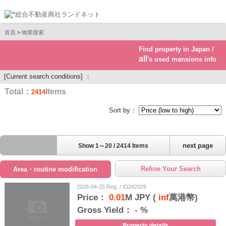
首頁
>
物業搜索
Find property in Japan /
Real estate investment
all
's used mansions info
[Current search conditions] ：
Total：
Items
2414
Sort by：
next page
Show 1～20 / 2414 Items
Refine Your Search
Area・routine modification
2026-04-25 Reg. / ID242029
Price：
0.01
M JPY (
inf
萬港幣)
Gross Yield：
-
%
Property details