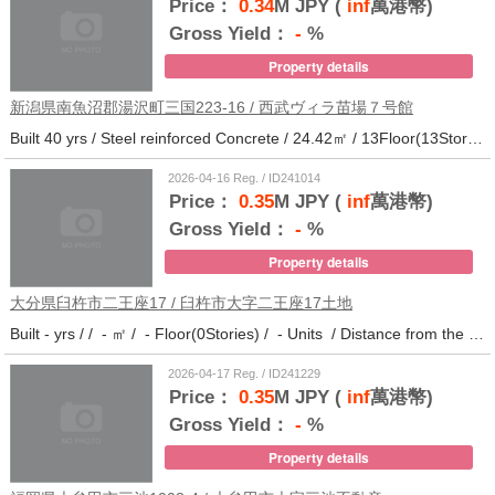
Price：
0.34
M JPY (
inf
萬港幣)
Gross Yield：
-
%
Property details
新潟県南魚沼郡湯沢町三国223-16 / 西武ヴィラ苗場７号館
Built 40 yrs / Steel reinforced Concrete / 24.42㎡ / 13Floor(13Stories) / 372Units / Distance from the station.
2026-04-16 Reg. / ID241014
Price：
0.35
M JPY (
inf
萬港幣)
Gross Yield：
-
%
Property details
大分県臼杵市二王座17 / 臼杵市大字二王座17土地
Built - yrs / / - ㎡ / - Floor(0Stories) / - Units / Distance from the station.10
2026-04-17 Reg. / ID241229
Price：
0.35
M JPY (
inf
萬港幣)
Gross Yield：
-
%
Property details