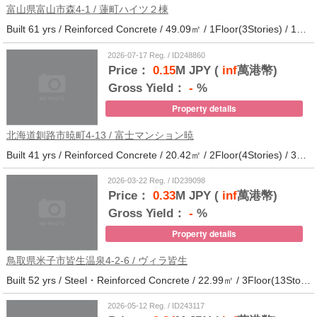
富山県富山市森4-1 / 蓮町ハイツ２棟
Built 61 yrs / Reinforced Concrete / 49.09㎡ / 1Floor(3Stories) / 12Units / Distance from the station.9
2026-07-17 Reg. / ID248860
Price：
0.15
M JPY (
inf
萬港幣)
Gross Yield：
-
%
Property details
北海道釧路市暁町4-13 / 富士マンション暁
Built 41 yrs / Reinforced Concrete / 20.42㎡ / 2Floor(4Stories) / 32Units / Distance from the station.33
2026-03-22 Reg. / ID239098
Price：
0.33
M JPY (
inf
萬港幣)
Gross Yield：
-
%
Property details
鳥取県米子市皆生温泉4-2-6 / ヴィラ皆生
Built 52 yrs / Steel・Reinforced Concrete / 22.99㎡ / 3Floor(13Stories) / 138Units / Distance from the station.
2026-05-12 Reg. / ID243117