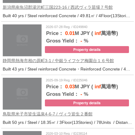
新潟県南魚沼郡湯沢町三国223-16 / 西武ヴィラ苗場７号館
Built 40 yrs / Steel reinforced Concrete / 49.81㎡ / 4Floor(13Stories) / 370Units / Distance from the station.
2026-07-28 Reg. / ID249840
Price：
0.01
M JPY (
inf
萬港幣)
Gross Yield：
-
%
Property details
静岡県熱海市相の原町3-1 / 中銀ライフケア梅園台１６号館
Built 43 yrs / Steel reinforced Concrete・Reinforced Concrete / 44.37㎡ / 14Floor(14Stories) / 294Units / Distance from the station.25
2025-09-19 Reg. / ID225046
Price：
0.03
M JPY (
inf
萬港幣)
Gross Yield：
-
%
Property details
鳥取県米子市皆生温泉4-6-7 / ヴィラ皆生２番館
Built 50 yrs / Steel / 18.35㎡ / 3Floor(13Stories) / 78Units / Distance from the station.
2026-03-10 Reg. / ID238114