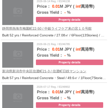
2026-06-14 Reg. / ID246138
Price：
0.01
M JPY (
inf
萬港幣)
Gross Yield：
-
%
Property details
静岡県熱海市梅園町22-50 / 中銀ライフケア来の宮１０号館
Built 52 yrs / Reinforced Concrete / 27.08㎡ / 6Floor(13Stories) / 257Units / Distance from the station.14
2026-06-21 Reg. / ID246785
Price：
0.01
M JPY (
inf
萬港幣)
Gross Yield：
-
%
Property details
新潟県新潟市中央区信濃町21-3 / 信濃町日鉄マンション
Built 57 yrs / Reinforced Concrete・Steel / 49.6㎡ / 1Floor(7Stories) / 21Units / Distance from the station.10
2026-07-17 Reg. / ID248902
Price：
0.01
M JPY (
inf
萬港幣)
Gross Yield：
-
%
Property details