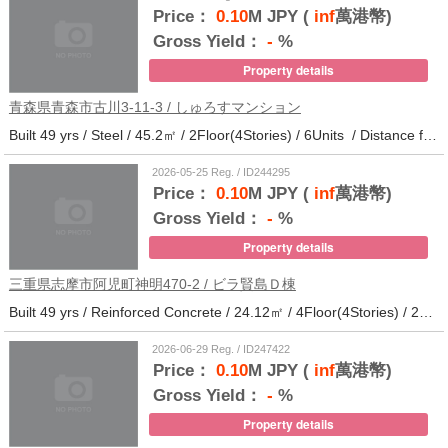
Price：
0.10
M JPY (
inf
萬港幣)
Gross Yield：
-
%
Property details
青森県青森市古川3-11-3 / しゅろすマンション
Built 49 yrs / Steel / 45.2㎡ / 2Floor(4Stories) / 6Units / Distance from the station.11
2026-05-25 Reg. / ID244295
Price：
0.10
M JPY (
inf
萬港幣)
Gross Yield：
-
%
Property details
三重県志摩市阿児町神明470-2 / ビラ賢島Ｄ棟
Built 49 yrs / Reinforced Concrete / 24.12㎡ / 4Floor(4Stories) / 25Units / Distance from the station.14
2026-06-29 Reg. / ID247422
Price：
0.10
M JPY (
inf
萬港幣)
Gross Yield：
-
%
Property details