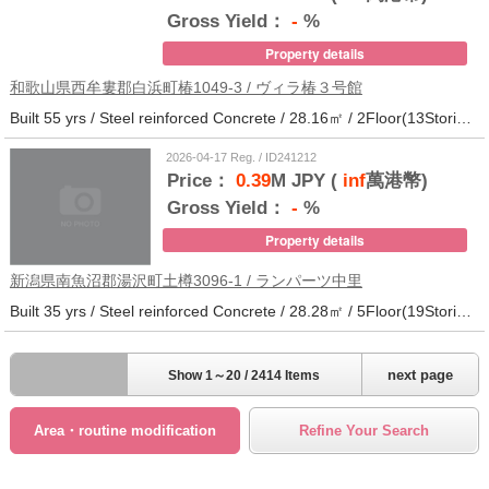
Gross Yield：
-
%
Property details
和歌山県西牟婁郡白浜町椿1049-3 / ヴィラ椿３号館
Built 55 yrs / Steel reinforced Concrete / 28.16㎡ / 2Floor(13Stories) / 73Units / Distance from the station.20
2026-04-17 Reg. / ID241212
Price：
0.39
M JPY (
inf
萬港幣)
Gross Yield：
-
%
Property details
新潟県南魚沼郡湯沢町土樽3096-1 / ランパーツ中里
Built 35 yrs / Steel reinforced Concrete / 28.28㎡ / 5Floor(19Stories) / 309Units / Distance from the station.33
next page
Show 1～20 / 2414 Items
Area・routine modification
Refine Your Search