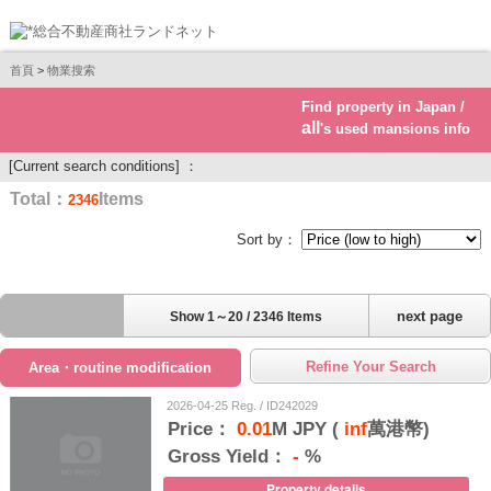
首頁
>
物業搜索
Find property in Japan /
Real estate investment
all
's used mansions info
[Current search conditions] ：
Total：
Items
2346
Sort by：
next page
Show 1～20 / 2346 Items
Refine Your Search
Area・routine modification
2026-04-25 Reg. / ID242029
Price：
0.01
M JPY (
inf
萬港幣)
Gross Yield：
-
%
Property details