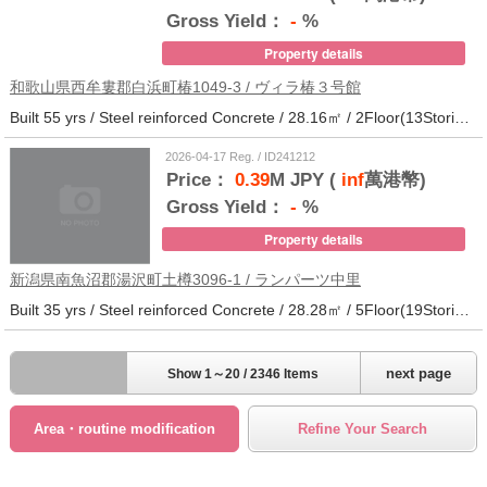
Gross Yield：
-
%
Property details
和歌山県西牟婁郡白浜町椿1049-3 / ヴィラ椿３号館
Built 55 yrs / Steel reinforced Concrete / 28.16㎡ / 2Floor(13Stories) / 73Units / Distance from the station.20
2026-04-17 Reg. / ID241212
Price：
0.39
M JPY (
inf
萬港幣)
Gross Yield：
-
%
Property details
新潟県南魚沼郡湯沢町土樽3096-1 / ランパーツ中里
Built 35 yrs / Steel reinforced Concrete / 28.28㎡ / 5Floor(19Stories) / 309Units / Distance from the station.33
next page
Show 1～20 / 2346 Items
Area・routine modification
Refine Your Search