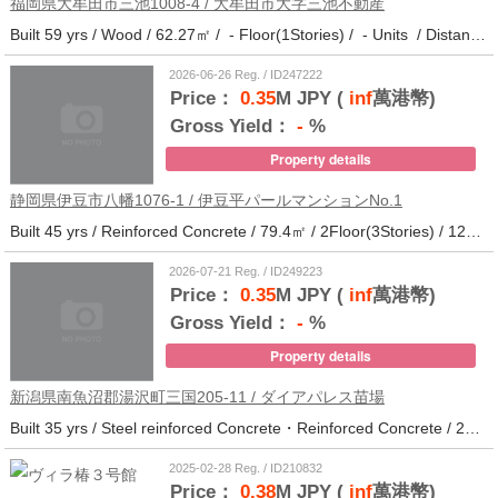
福岡県大牟田市三池1008-4 / 大牟田市大字三池不動産
Built 59 yrs / Wood / 62.27㎡ / - Floor(1Stories) / - Units / Distance from the station.33
2026-06-26 Reg. / ID247222
Price：
0.35
M JPY (
inf
萬港幣)
Gross Yield：
-
%
Property details
静岡県伊豆市八幡1076-1 / 伊豆平パールマンションNo.1
Built 45 yrs / Reinforced Concrete / 79.4㎡ / 2Floor(3Stories) / 12Units / Distance from the station.123
2026-07-21 Reg. / ID249223
Price：
0.35
M JPY (
inf
萬港幣)
Gross Yield：
-
%
Property details
新潟県南魚沼郡湯沢町三国205-11 / ダイアパレス苗場
Built 35 yrs / Steel reinforced Concrete・Reinforced Concrete / 27.62㎡ / 3Floor(14Stories) / 214Units / Distance from the station.265
2025-02-28 Reg. / ID210832
Price：
0.38
M JPY (
inf
萬港幣)