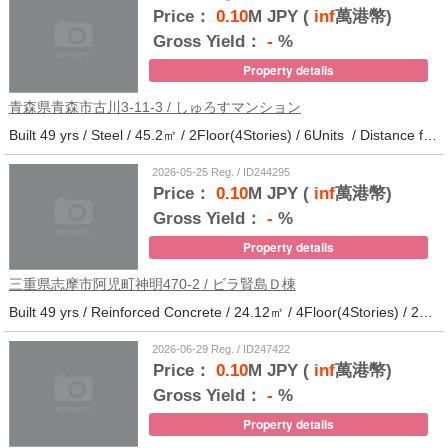
Price：
0.10
M JPY (
inf
萬港幣)
Gross Yield：
-
%
Property details
青森県青森市古川3-11-3 / しゅろすマンション
Built 49 yrs / Steel / 45.2㎡ / 2Floor(4Stories) / 6Units / Distance from the station.11
2026-05-25 Reg. / ID244295
Price：
0.10
M JPY (
inf
萬港幣)
Gross Yield：
-
%
Property details
三重県志摩市阿児町神明470-2 / ビラ賢島Ｄ棟
Built 49 yrs / Reinforced Concrete / 24.12㎡ / 4Floor(4Stories) / 25Units / Distance from the station.14
2026-06-29 Reg. / ID247422
Price：
0.10
M JPY (
inf
萬港幣)
Gross Yield：
-
%
Property details