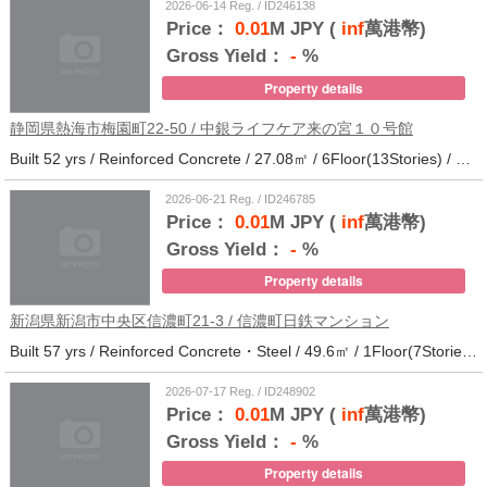
2026-06-14 Reg. / ID246138
Price：
0.01
M JPY (
inf
萬港幣)
Gross Yield：
-
%
Property details
静岡県熱海市梅園町22-50 / 中銀ライフケア来の宮１０号館
Built 52 yrs / Reinforced Concrete / 27.08㎡ / 6Floor(13Stories) / 257Units / Distance from the station.14
2026-06-21 Reg. / ID246785
Price：
0.01
M JPY (
inf
萬港幣)
Gross Yield：
-
%
Property details
新潟県新潟市中央区信濃町21-3 / 信濃町日鉄マンション
Built 57 yrs / Reinforced Concrete・Steel / 49.6㎡ / 1Floor(7Stories) / 21Units / Distance from the station.10
2026-07-17 Reg. / ID248902
Price：
0.01
M JPY (
inf
萬港幣)
Gross Yield：
-
%
Property details