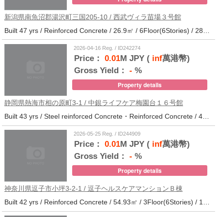
新潟県南魚沼郡湯沢町三国205-10 / 西武ヴィラ苗場３号館
Built 47 yrs / Reinforced Concrete / 26.9㎡ / 6Floor(6Stories) / 286Units / Distance from the station.
2026-04-16 Reg. / ID242274
Price：
0.01
M JPY (
inf
萬港幣)
Gross Yield：
-
%
Property details
静岡県熱海市相の原町3-1 / 中銀ライフケア梅園台１６号館
Built 43 yrs / Steel reinforced Concrete・Reinforced Concrete / 44.37㎡ / 5Floor(14Stories) / 294Units / Distance from the station.25
2026-05-25 Reg. / ID244909
Price：
0.01
M JPY (
inf
萬港幣)
Gross Yield：
-
%
Property details
神奈川県逗子市小坪3-2-1 / 逗子ヘルスケアマンションＢ棟
Built 42 yrs / Reinforced Concrete / 54.93㎡ / 3Floor(6Stories) / 101Units / Distance from the station.