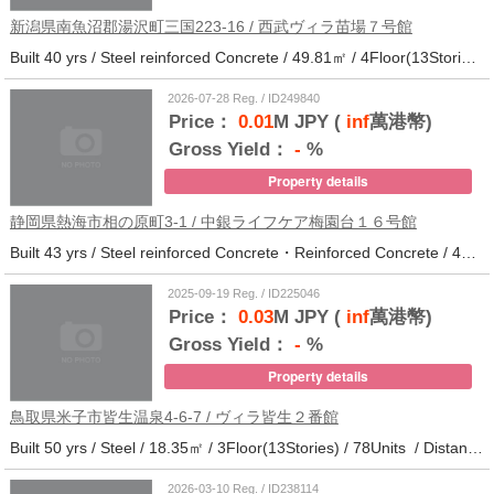
新潟県南魚沼郡湯沢町三国223-16 / 西武ヴィラ苗場７号館
Built 40 yrs / Steel reinforced Concrete / 49.81㎡ / 4Floor(13Stories) / 370Units / Distance from the station.
2026-07-28 Reg. / ID249840
Price：
0.01
M JPY (
inf
萬港幣)
Gross Yield：
-
%
Property details
静岡県熱海市相の原町3-1 / 中銀ライフケア梅園台１６号館
Built 43 yrs / Steel reinforced Concrete・Reinforced Concrete / 44.37㎡ / 14Floor(14Stories) / 294Units / Distance from the station.25
2025-09-19 Reg. / ID225046
Price：
0.03
M JPY (
inf
萬港幣)
Gross Yield：
-
%
Property details
鳥取県米子市皆生温泉4-6-7 / ヴィラ皆生２番館
Built 50 yrs / Steel / 18.35㎡ / 3Floor(13Stories) / 78Units / Distance from the station.
2026-03-10 Reg. / ID238114