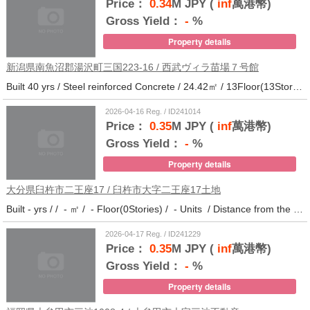
Price：
0.34
M JPY (
inf
萬港幣)
Gross Yield：
-
%
Property details
新潟県南魚沼郡湯沢町三国223-16 / 西武ヴィラ苗場７号館
Built 40 yrs / Steel reinforced Concrete / 24.42㎡ / 13Floor(13Stories) / 372Units / Distance from the station.
2026-04-16 Reg. / ID241014
Price：
0.35
M JPY (
inf
萬港幣)
Gross Yield：
-
%
Property details
大分県臼杵市二王座17 / 臼杵市大字二王座17土地
Built - yrs / / - ㎡ / - Floor(0Stories) / - Units / Distance from the station.10
2026-04-17 Reg. / ID241229
Price：
0.35
M JPY (
inf
萬港幣)
Gross Yield：
-
%
Property details