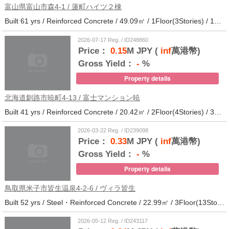
富山県富山市森4-1 / 蓮町ハイツ２棟
Built 61 yrs / Reinforced Concrete / 49.09㎡ / 1Floor(3Stories) / 12Units / Distance from the station.9
2026-07-17 Reg. / ID248860
Price：
0.15
M JPY (
inf
萬港幣)
Gross Yield：
-
%
Property details
北海道釧路市暁町4-13 / 富士マンション暁
Built 41 yrs / Reinforced Concrete / 20.42㎡ / 2Floor(4Stories) / 32Units / Distance from the station.33
2026-03-22 Reg. / ID239098
Price：
0.33
M JPY (
inf
萬港幣)
Gross Yield：
-
%
Property details
鳥取県米子市皆生温泉4-2-6 / ヴィラ皆生
Built 52 yrs / Steel・Reinforced Concrete / 22.99㎡ / 3Floor(13Stories) / 138Units / Distance from the station.
2026-05-12 Reg. / ID243117