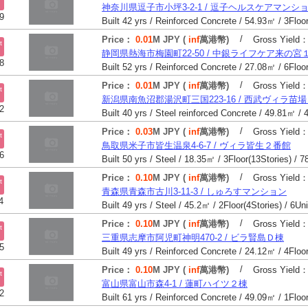
神奈川県逗子市小坪3-2-1 / 逗子ヘルスケアマンシ
9
/
Price：
0.01
M JPY (
inf
萬港幣)
Gross Yield
t
静岡県熱海市梅園町22-50 / 中銀ライフケア来の宮
8
/
Price：
0.01
M JPY (
inf
萬港幣)
Gross Yield
t
新潟県南魚沼郡湯沢町三国223-16 / 西武ヴィラ苗
2
/
Price：
0.03
M JPY (
inf
萬港幣)
Gross Yield
t
鳥取県米子市皆生温泉4-6-7 / ヴィラ皆生２番館
6
Built 50 yrs / Steel / 18.35㎡ / 3Floor(13Stories) / 7
/
Price：
0.10
M JPY (
inf
萬港幣)
Gross Yield
t
青森県青森市古川3-11-3 / しゅろすマンション
4
Built 49 yrs / Steel / 45.2㎡ / 2Floor(4Stories) / 6Un
/
Price：
0.10
M JPY (
inf
萬港幣)
Gross Yield
t
三重県志摩市阿児町神明470-2 / ビラ賢島Ｄ棟
5
/
Price：
0.10
M JPY (
inf
萬港幣)
Gross Yield
t
富山県富山市森4-1 / 蓮町ハイツ２棟
2