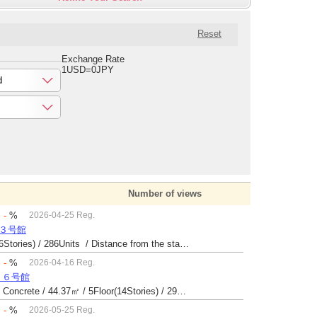
Reset
Exchange Rate
1USD=0JPY
d
Number of views
：
-
%
2026-04-25 Reg.
場３号館
Built 47 yrs / Reinforced Concrete / 26.9㎡ / 6Floor(6Stories) / 286Units / Distance from the station.
：
-
%
2026-04-16 Reg.
１６号館
Built 43 yrs / Steel reinforced Concrete・Reinforced Concrete / 44.37㎡ / 5Floor(14Stories) / 294Units / Distance from the station.25
：
-
%
2026-05-25 Reg.