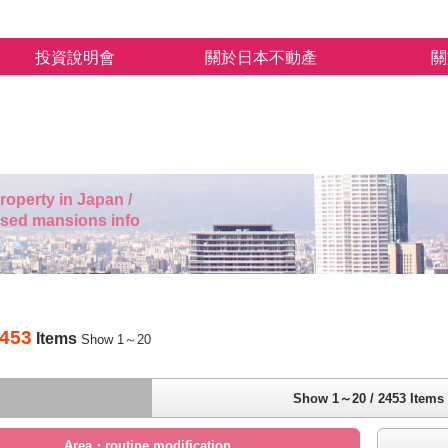
投資說明會
關於日本不動產
關
roperty in Japan /
used mansions info
453
Items
Show 1～20
Show 1～20 / 2453 Items
Area・routine modification