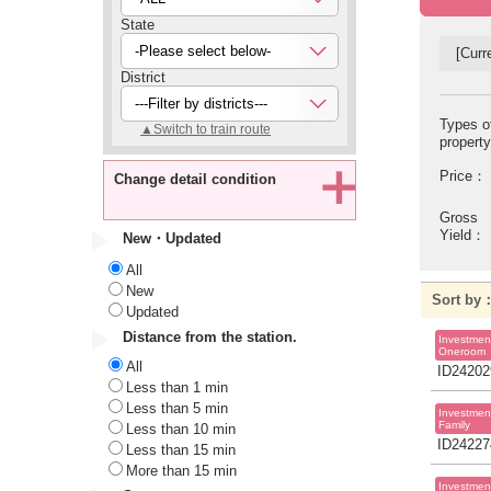
State
-Please select below-
[Curre
District
---Filter by districts---
Types o
▲Switch to train route
propert
Price：
Change detail condition
Gross
Yield：
New・Updated
All
New
Sort b
Updated
Distance from the station.
Investmen
Oneroom
All
ID24202
Less than 1 min
Less than 5 min
Investmen
Family
Less than 10 min
ID24227
Less than 15 min
More than 15 min
Investmen