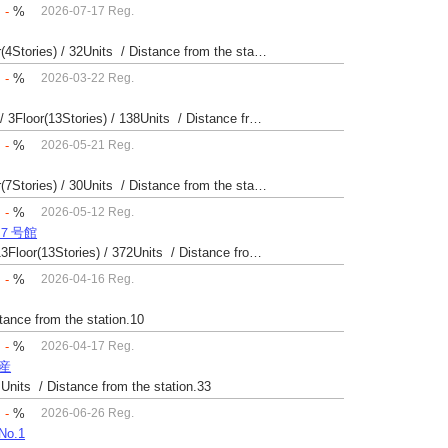
：
-
%
2026-07-17 Reg.
Built 41 yrs / Reinforced Concrete / 20.42㎡ / 2Floor(4Stories) / 32Units / Distance from the station.33
：
-
%
2026-03-22 Reg.
Built 52 yrs / Steel・Reinforced Concrete / 22.99㎡ / 3Floor(13Stories) / 138Units / Distance from the station.
：
-
%
2026-05-21 Reg.
Built 65 yrs / Reinforced Concrete / 38.01㎡ / 2Floor(7Stories) / 30Units / Distance from the station.29
：
-
%
2026-05-12 Reg.
場７号館
Built 40 yrs / Steel reinforced Concrete / 24.42㎡ / 13Floor(13Stories) / 372Units / Distance from the station.
：
-
%
2026-04-16 Reg.
stance from the station.10
：
-
%
2026-04-17 Reg.
動産
 Units / Distance from the station.33
：
-
%
2026-06-26 Reg.
o.1