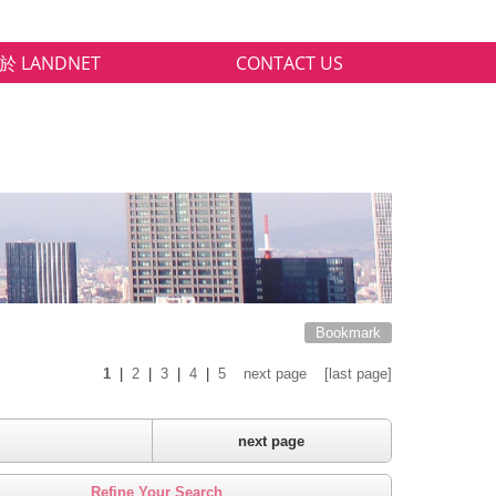
於 LANDNET
CONTACT US
Bookmark
1
|
2
|
3
|
4
|
5
next page
[last page]
next page
Refine Your Search