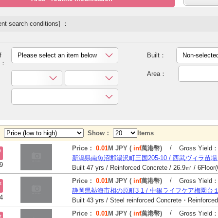
nt search conditions] ：
f
Please select an item below
Built：
Non-selecte
y：
Area：
y：
Show：
Items
/
Price：
0.01
M JPY (
inf
萬港幣)
Gross Yield
t
新潟県南魚沼郡湯沢町三国205-10 / 西武ヴィラ苗
9
/
Price：
0.01
M JPY (
inf
萬港幣)
Gross Yield
t
静岡県熱海市相の原町3-1 / 中銀ライフケア梅園台
4
/
Price：
0.01
M JPY (
inf
萬港幣)
Gross Yield
t