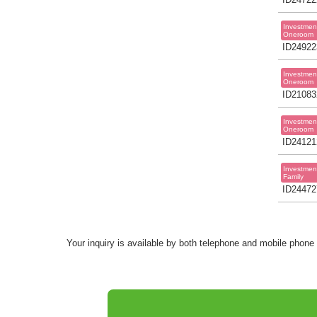
Investmen
Oneroom
ID24922
Investmen
Oneroom
ID21083
Investmen
Oneroom
ID24121
Investmen
Family
ID24472
Your inquiry is available by both telephone and mobile phone