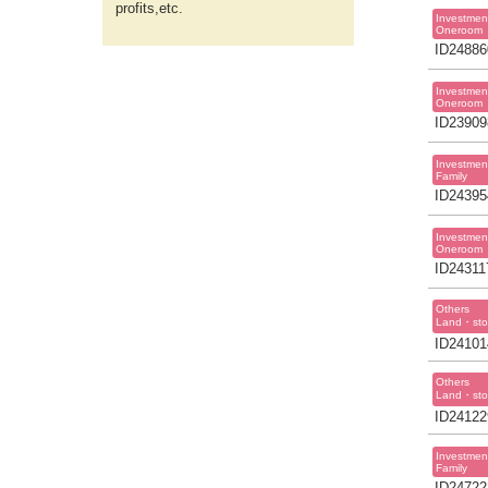
profits,etc.
Investmen
Oneroom
ID24886
Investmen
Oneroom
ID23909
Investmen
Family
ID24395
Investmen
Oneroom
ID24311
Others
Land・sto
ID24101
Others
Land・sto
ID24122
Investmen
Family
ID24722