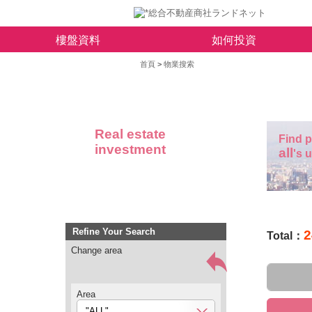
樓盤資料
如何投資
首頁
>
物業搜索
Real estate
Find p
investment
all
's 
Refine Your Search
2
Total：
Change area
Area
"ALL"