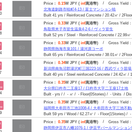
/
Price：
0.15
M JPY (
inf
萬港幣)
Gross Yield
t
北海道釧路市暁町4-13 / 富士マンション暁
0
/
Price：
0.33
M JPY (
inf
萬港幣)
Gross Yield
t
鳥取県米子市皆生温泉4-2-6 / ヴィラ皆生
8
/
Price：
0.33
M JPY (
inf
萬港幣)
Gross Yield
t
静岡県熱海市泉101 / 湯河原コーポ
4
/
Price：
0.34
M JPY (
inf
萬港幣)
Gross Yield
t
新潟県南魚沼郡湯沢町三国223-16 / 西武ヴィラ苗
7
/
Price：
0.35
M JPY (
inf
萬港幣)
Gross Yield
re
大分県臼杵市二王座17 / 臼杵市大字二王座17土地
4
Built - yrs / / - ㎡ / - Floor(0Stories) / - Units / Di
/
Price：
0.35
M JPY (
inf
萬港幣)
Gross Yield
re
福岡県大牟田市三池1008-4 / 大牟田市大字三池不
9
Built 59 yrs / Wood / 62.27㎡ / - Floor(1Stories) / -
/
Price：
0.35
M JPY (
inf
萬港幣)
Gross Yield
t
静岡県伊豆市八幡1076-1 / 伊豆平パールマンションN
2