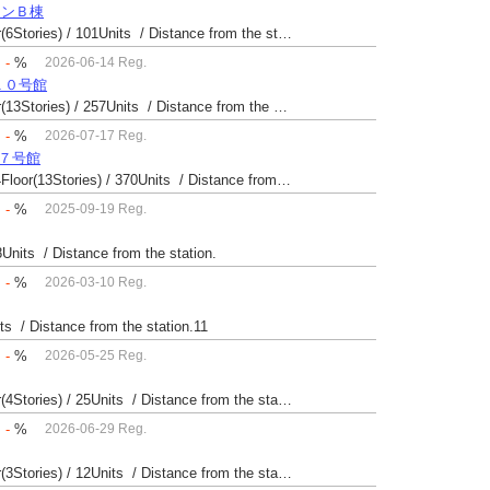
ョンＢ棟
Built 42 yrs / Reinforced Concrete / 54.93㎡ / 3Floor(6Stories) / 101Units / Distance from the station.
：
-
%
2026-06-14 Reg.
１０号館
Built 52 yrs / Reinforced Concrete / 27.08㎡ / 6Floor(13Stories) / 257Units / Distance from the station.14
：
-
%
2026-07-17 Reg.
場７号館
Built 40 yrs / Steel reinforced Concrete / 49.81㎡ / 4Floor(13Stories) / 370Units / Distance from the station.
：
-
%
2025-09-19 Reg.
8Units / Distance from the station.
：
-
%
2026-03-10 Reg.
its / Distance from the station.11
：
-
%
2026-05-25 Reg.
Built 49 yrs / Reinforced Concrete / 24.12㎡ / 4Floor(4Stories) / 25Units / Distance from the station.14
：
-
%
2026-06-29 Reg.
Built 61 yrs / Reinforced Concrete / 49.09㎡ / 1Floor(3Stories) / 12Units / Distance from the station.9