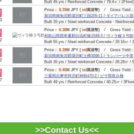
/
Price：
0.35
M JPY (
inf
萬港幣)
Gross Yield
t
新潟県南魚沼郡湯沢町三国205-11 / ダイアパレス
3
/
Price：
0.38
M JPY (
inf
萬港幣)
Gross Yield
t
和歌山県西牟婁郡白浜町椿1049-3 / ヴィラ椿３号館
2
/
Price：
0.39
M JPY (
inf
萬港幣)
Gross Yield
t
新潟県南魚沼郡湯沢町土樽3096-1 / ランパーツ中里
2
/
Price：
0.40
M JPY (
inf
萬港幣)
Gross Yield
t
三重県志摩市阿児町神明470-2 / ビラ賢島Ｄ棟
7
>>Contact Us<<