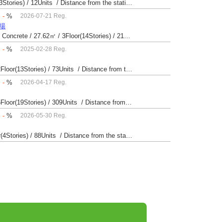
Built 45 yrs / Reinforced Concrete / 79.4㎡ / 2Floor(3Stories) / 12Units / Distance from the station.123
：
-
%
2026-07-21 Reg.
苗場
Built 35 yrs / Steel reinforced Concrete・Reinforced Concrete / 27.62㎡ / 3Floor(14Stories) / 214Units / Distance from the station.265
：
-
%
2025-02-28 Reg.
Built 55 yrs / Steel reinforced Concrete / 28.16㎡ / 2Floor(13Stories) / 73Units / Distance from the station.20
：
-
%
2026-04-17 Reg.
Built 35 yrs / Steel reinforced Concrete / 28.28㎡ / 5Floor(19Stories) / 309Units / Distance from the station.33
：
-
%
2026-05-30 Reg.
Built 49 yrs / Reinforced Concrete / 40.25㎡ / 3Floor(4Stories) / 88Units / Distance from the station.14