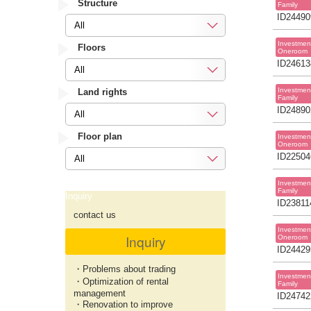
Structure
Family
ID24490
All
Investmen
Floors
Oneroom
ID24613
All
Investmen
Land rights
Family
ID24890
All
Floor plan
Investmen
Oneroom
ID22504
All
Investmen
Family
Inquiry
ID23811
contact us
Investmen
Inquiry
Oneroom
ID24429
・Problems about trading
Investmen
・Optimization of rental
Family
management
ID24742
・Renovation to improve