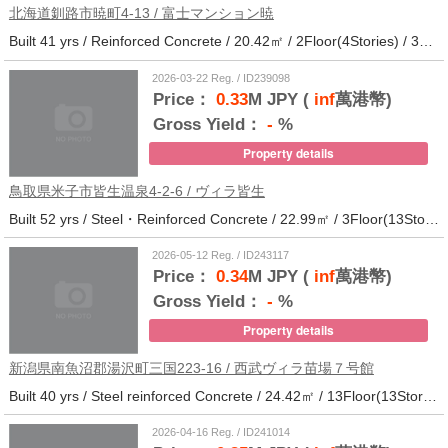
北海道釧路市暁町4-13 / 富士マンション暁
Built 41 yrs / Reinforced Concrete / 20.42㎡ / 2Floor(4Stories) / 32Units / Distance from the station.33
2026-03-22 Reg. / ID239098
Price：
0.33
M JPY (
inf
萬港幣)
Gross Yield：
-
%
Property details
鳥取県米子市皆生温泉4-2-6 / ヴィラ皆生
Built 52 yrs / Steel・Reinforced Concrete / 22.99㎡ / 3Floor(13Stories) / 138Units / Distance from the station.
2026-05-12 Reg. / ID243117
Price：
0.34
M JPY (
inf
萬港幣)
Gross Yield：
-
%
Property details
新潟県南魚沼郡湯沢町三国223-16 / 西武ヴィラ苗場７号館
Built 40 yrs / Steel reinforced Concrete / 24.42㎡ / 13Floor(13Stories) / 372Units / Distance from the station.
2026-04-16 Reg. / ID241014