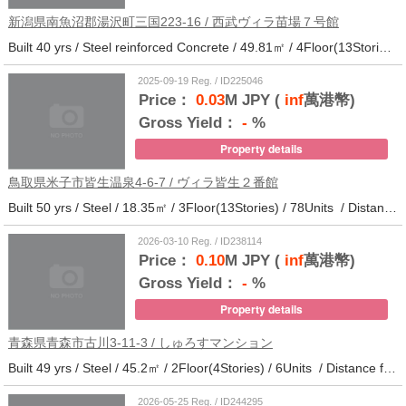
新潟県南魚沼郡湯沢町三国223-16 / 西武ヴィラ苗場７号館
Built 40 yrs / Steel reinforced Concrete / 49.81㎡ / 4Floor(13Stories) / 370Units / Distance from the station.
2025-09-19 Reg. / ID225046
Price：
0.03
M JPY (
inf
萬港幣)
Gross Yield：
-
%
Property details
鳥取県米子市皆生温泉4-6-7 / ヴィラ皆生２番館
Built 50 yrs / Steel / 18.35㎡ / 3Floor(13Stories) / 78Units / Distance from the station.
2026-03-10 Reg. / ID238114
Price：
0.10
M JPY (
inf
萬港幣)
Gross Yield：
-
%
Property details
青森県青森市古川3-11-3 / しゅろすマンション
Built 49 yrs / Steel / 45.2㎡ / 2Floor(4Stories) / 6Units / Distance from the station.11
2026-05-25 Reg. / ID244295