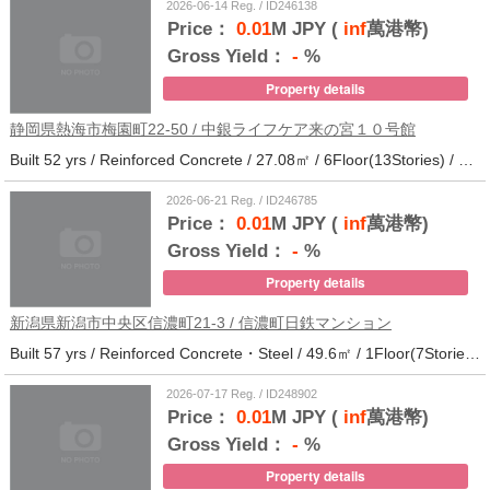
2026-06-14 Reg. / ID246138
Price：
0.01
M JPY (
inf
萬港幣)
Gross Yield：
-
%
Property details
静岡県熱海市梅園町22-50 / 中銀ライフケア来の宮１０号館
Built 52 yrs / Reinforced Concrete / 27.08㎡ / 6Floor(13Stories) / 257Units / Distance from the station.14
2026-06-21 Reg. / ID246785
Price：
0.01
M JPY (
inf
萬港幣)
Gross Yield：
-
%
Property details
新潟県新潟市中央区信濃町21-3 / 信濃町日鉄マンション
Built 57 yrs / Reinforced Concrete・Steel / 49.6㎡ / 1Floor(7Stories) / 21Units / Distance from the station.10
2026-07-17 Reg. / ID248902
Price：
0.01
M JPY (
inf
萬港幣)
Gross Yield：
-
%
Property details