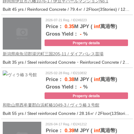
静岡県伊豆市八幡1076-1 / 伊豆平パールマンションNo.1
Built 45 yrs / Reinforced Concrete / 79.4㎡ / 2Floor(3Stories) / 12Units / Distance from the station.123
2026-07-21 Reg. / ID249223
Price：
0.35
M JPY (
inf
萬港幣)
Gross Yield：
-
%
Property details
新潟県南魚沼郡湯沢町三国205-11 / ダイアパレス苗場
Built 35 yrs / Steel reinforced Concrete・Reinforced Concrete / 27.62㎡ / 3Floor(14Stories) / 214Units / Distance from the station.265
2025-02-28 Reg. / ID210832
Price：
0.38
M JPY (
inf
萬港幣)
Gross Yield：
-
%
Property details
和歌山県西牟婁郡白浜町椿1049-3 / ヴィラ椿３号館
Built 55 yrs / Steel reinforced Concrete / 28.16㎡ / 2Floor(13Stories) / 73Units / Distance from the station.20
2026-04-17 Reg. / ID241212
Price：
0.39
M JPY (
inf
萬港幣)