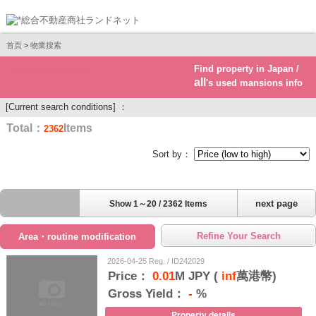
首頁
>
物業搜索
Find property in Japan /
Real estate investment
all
's used mansions info
[Current search conditions] ：
Total：
Items
2362
Sort by：
next page
Show 1～20 / 2362 Items
Refine Your Search
Area・routine modification
2026-04-25 Reg. / ID242029
Price：
0.01
M JPY (
inf
萬港幣)
Gross Yield：
-
%
Property details