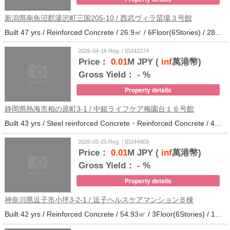
新潟県南魚沼郡湯沢町三国205-10 / 西武ヴィラ苗場３号館
Built 47 yrs / Reinforced Concrete / 26.9㎡ / 6Floor(6Stories) / 286Units / Distance from the station.
2026-04-16 Reg. / ID242274
Price：
0.01
M JPY (
inf
萬港幣)
Gross Yield：
-
%
Property details
静岡県熱海市相の原町3-1 / 中銀ライフケア梅園台１６号館
Built 43 yrs / Steel reinforced Concrete・Reinforced Concrete / 44.37㎡ / 5Floor(14Stories) / 294Units / Distance from the station.25
2026-05-25 Reg. / ID244909
Price：
0.01
M JPY (
inf
萬港幣)
Gross Yield：
-
%
Property details
神奈川県逗子市小坪3-2-1 / 逗子ヘルスケアマンションＢ棟
Built 42 yrs / Reinforced Concrete / 54.93㎡ / 3Floor(6Stories) / 101Units / Distance from the station.