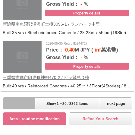
Gross Yield：
-
%
Property details
新潟県南魚沼郡湯沢町土樽3096-1 / ランパーツ中里
Built 35 yrs / Steel reinforced Concrete / 28.28㎡ / 5Floor(19Stories) / 309Units / Distance from the station.33
2026-05-30 Reg. / ID244727
Price：
0.40
M JPY (
inf
萬港幣)
Gross Yield：
-
%
Property details
三重県志摩市阿児町神明470-2 / ビラ賢島Ｄ棟
Built 49 yrs / Reinforced Concrete / 40.25㎡ / 3Floor(4Stories) / 88Units / Distance from the station.14
next page
Show 1～20 / 2362 Items
Area・routine modification
Refine Your Search