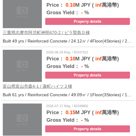
Price：
0.10
M JPY (
inf
萬港幣)
Gross Yield：
-
%
Property details
三重県志摩市阿児町神明470-2 / ビラ賢島Ｄ棟
Built 49 yrs / Reinforced Concrete / 24.12㎡ / 4Floor(4Stories) / 25Units / Distance from the station.14
2026-06-29 Reg. / ID247422
Price：
0.10
M JPY (
inf
萬港幣)
Gross Yield：
-
%
Property details
富山県富山市森4-1 / 蓮町ハイツ２棟
Built 61 yrs / Reinforced Concrete / 49.09㎡ / 1Floor(3Stories) / 12Units / Distance from the station.9
2026-07-17 Reg. / ID248860
Price：
0.15
M JPY (
inf
萬港幣)
Gross Yield：
-
%
Property details