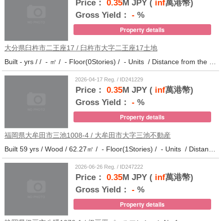
Price：
0.35
M JPY (
inf
萬港幣)
Gross Yield：
-
%
Property details
大分県臼杵市二王座17 / 臼杵市大字二王座17土地
Built - yrs / / - ㎡ / - Floor(0Stories) / - Units / Distance from the station.10
2026-04-17 Reg. / ID241229
Price：
0.35
M JPY (
inf
萬港幣)
Gross Yield：
-
%
Property details
福岡県大牟田市三池1008-4 / 大牟田市大字三池不動産
Built 59 yrs / Wood / 62.27㎡ / - Floor(1Stories) / - Units / Distance from the station.33
2026-06-26 Reg. / ID247222
Price：
0.35
M JPY (
inf
萬港幣)
Gross Yield：
-
%
Property details