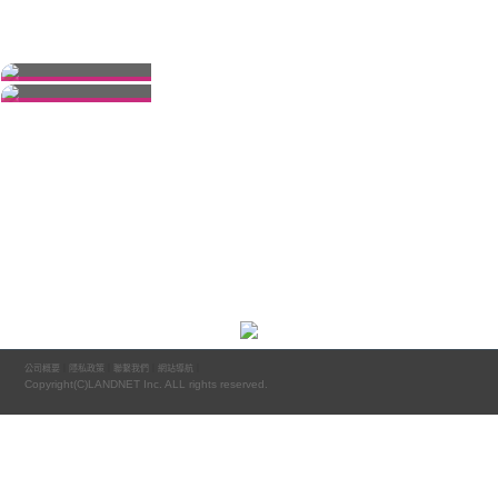
濃縮了投資要點的不
註冊物業數量長期維
動產說明會
持在1300件以上！
不動產說明會 >
搜索日本的人氣
物業 >
公司概要
隱私政策
聯繫我們
網站導航
Copyright(C)LANDNET Inc. ALL rights reserved.